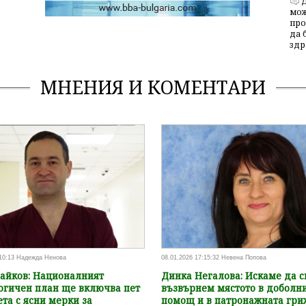
мож
про
да 
здр
МНЕНИЯ И КОМЕНТАРИ
:10:13 Надежда Ненова
08.01.2026 17:15:32 Невена Попова
айков: Националният
Динка Негалова: Искаме да с
огичен план ще включва пет
възвърнем мястото в доболн
та с ясни мерки за
помощ и в патронажната гри