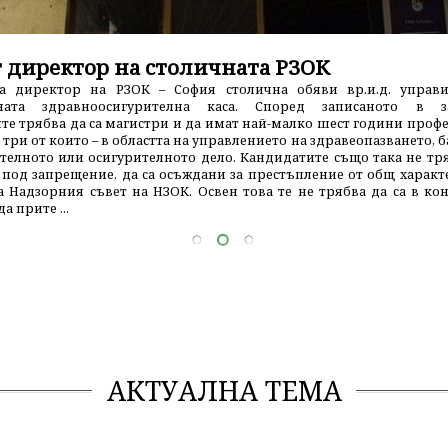
 директор на столичната РЗОК
а директор на РЗОК – София столична обяви вр.и.д. управи
ната здравноосигурителна каса. Според записаното в за
те трябва да са магистри и да имат най-малко шест години проф
 три от които – в областта на управлението на здравеопазването, 
ателното или осигурителното дело. Кандидатите също така не тря
 под запрещение, да са осъждани за престъпление от общ характе
а Надзорния съвет на НЗОК. Освен това те не трябва да са в ко
а прите ...
АКТУАЛНА ТЕМА