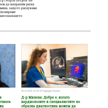
Д-р Георги Петров: Не
ем да направим рязка
мяна, защото рискуваме
блокираме
авеопазването
30.10.2025 12:35:18 Надежда Ненова
и
Д-р Милева: Добре е, когато
ичната
кардиолозите и специалистите по
жа
образна диагностика можем да