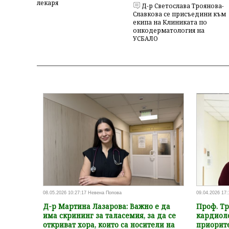
лекаря
Д-р Светослава Троянова-
Славкова се присъедини към
екипа на Клиниката по
онкодерматология на
УСБАЛО
08.05.2026 10:27:17 Невена Попова
09.04.2026 17
Д-р Мартина Лазарова: Важно е да
Проф. Тр
има скрининг за таласемия, за да се
кардиол
откриват хора, които са носители на
приорите