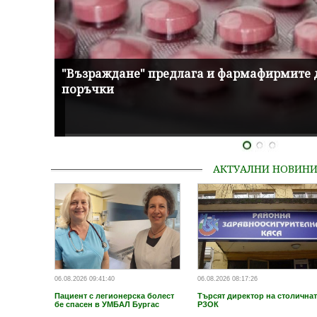
а цена
"Възраждане" предлага и фармафирмите 
поръчки
АКТУАЛНИ НОВИН
06.08.2026 09:41:40
06.08.2026 08:17:26
Пациент с легионерска болест
Търсят директор на столичнат
бе спасен в УМБАЛ Бургас
РЗОК