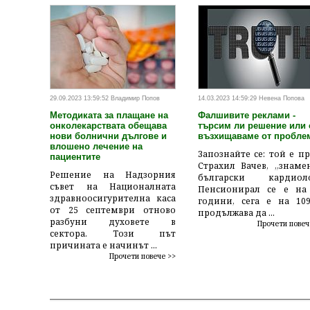
29.09.2023 13:59:52 Владимир Попов
14.03.2023 14:59:29 Невена Попова
Методиката за плащане на
Фалшивите реклами -
онколекарствата обещава
търсим ли решение или 
нови болнични дългове и
възхищаваме от пробле
влошено лечение на
Запознайте се: той е пр
пациентите
Страхил Вачев, „знаме
Решение на Надзорния
български кардиоло
съвет на Националната
Пенсионирал се е на
здравноосигурителна каса
години, сега е на 10
от 25 септември отново
продължава да ...
разбуни духовете в
Прочети повеч
сектора. Този път
причината е начинът ...
Прочети повече >>