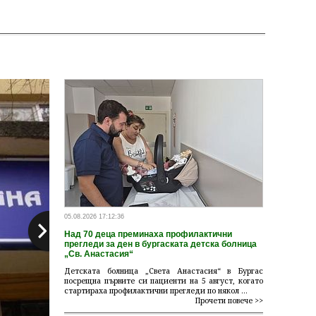
05.08.2026 17:12:36
Над 70 деца преминаха профилактични
прегледи за ден в бургаската детска болница
„Св. Анастасия“
Детската болница „Света Анастасия“ в Бургас
посрещна първите си пациенти на 5 август, когато
стартираха профилактични прегледи по някол ...
Прочети повече >>