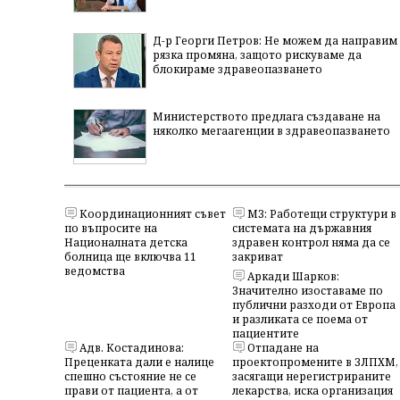
Д-р Георги Петров: Не можем да направим
рязка промяна, защото рискуваме да
блокираме здравеопазването
Министерството предлага създаване на
няколко мегаагенции в здравеопазването
Координационният съвет
МЗ: Работещи структури в
по въпросите на
системата на държавния
Националната детска
здравен контрол няма да се
болница ще включва 11
закриват
ведомства
Аркади Шарков:
Значително изоставаме по
публични разходи от Европа
и разликата се поема от
пациентите
Адв. Костадинова:
Отпадане на
Преценката дали е налице
проектопромените в ЗЛПХМ,
спешно състояние не се
засягащи нерегистрираните
прави от пациента, а от
лекарства, иска организация