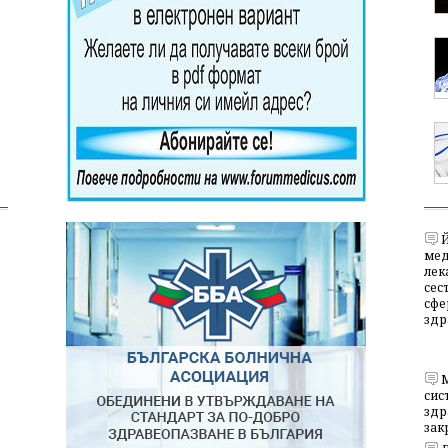
мед
лек
сес
сфе
здр
сис
здр
зак