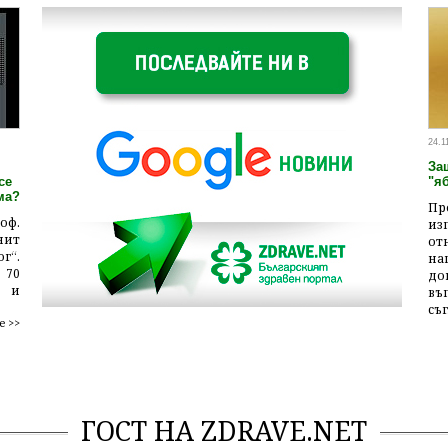
24.1
За
се
"я
ма?
Пр
оф.
из
нит
о
г“.
н
 70
до
9 и
въ
съг
е >>
ГОСТ НА ZDRAVE.NET