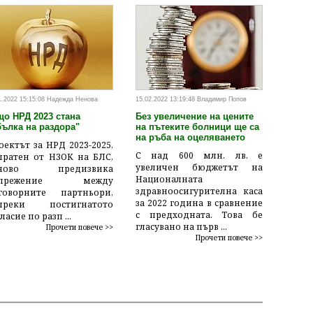
1.2022 15:15:08 Надежда Ненова
15.02.2022 13:19:48 Владимир Попов
що НРД 2023 стана
Без увеличение на цените
бълка на раздора"
на пътеките болници ще са
на ръба на оцеляването
оектът за НРД 2023-2025,
С над 600 млн. лв. е
пратен от НЗОК на БЛС,
увеличен бюджетът на
тново предизвика
Националната
апрежение между
здравноосигурителна каса
говорните партньори,
за 2022 година в сравнение
преки постигнатото
с предходната. Това бе
ласие по разп ...
гласувано на първ ...
Прочети повече >>
Прочети повече >>