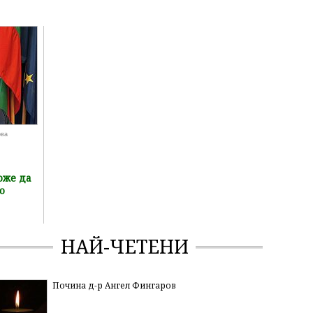
ова
оже да
о
НАЙ-ЧЕТЕНИ
Почина д-р Ангел Фингаров