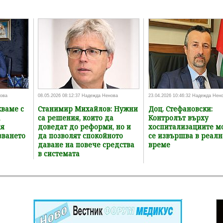
нова
08.05.2026 08:12:37 Надежда Ненова
23.04.2026 10:46:32 Надежда Нен
кваме с
Станимир Михайлов: Нужни
Доц. Стефановски:
а
са решения, които да
Контролът върху
ия
доведат до реформи, но и
хоспитализациите м
зването
да позволят спокойното
се извършва в реалн
даване на повече средства
време
в системата