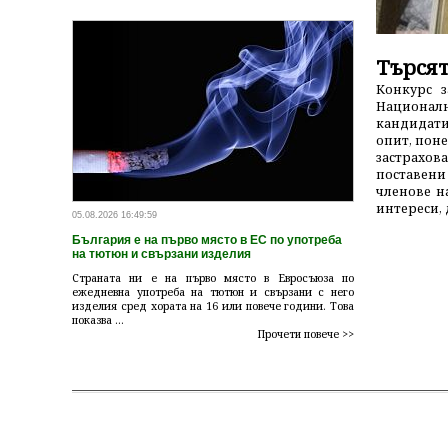
ска болест бе спасен в УМБАЛ
Търсят
Конкурс з
Национал
ичинена от бактерията Legionella, бе спасен в УМБАЛ
кандидати
ата. След близо две седмици интензивно лечение в
опит, поне
ят мъж вече е извън опасност и ще продължи
застрахов
лизираната белодробна болница. Пациентът пристига в
поставени
раната, за да работи като готвач. „Един ден не се
членове н
е съм настинал, пих парацетамол, но не ми помогна“,
интереси, д
05.08.2026 16:49:59
ска помощ и другаде, но без резултат. На 17 юли идва
Бур ...
България е на първо място в ЕС по употреба
на тютюн и свързани изделия
Страната ни е на първо място в Евросъюза по
ежедневна употреба на тютюн и свързани с него
изделия сред хората на 16 или повече години. Това
показва ...
Прочети повече >>