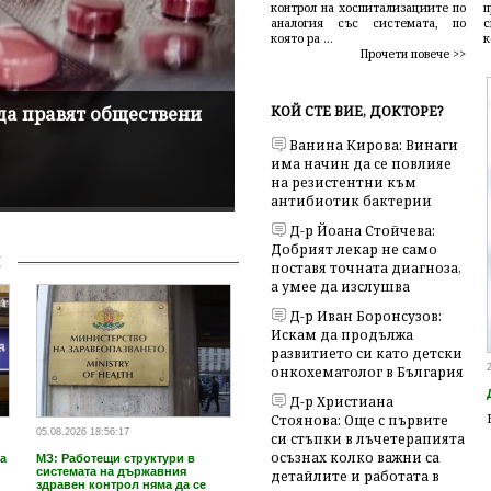
контрол на хоспитализациите по
аналогия със системата, по
която ра ...
к
Прочети повече >>
КОЙ СТЕ ВИЕ, ДОКТОРЕ?
да правят обществени
БЛС: Не е време за експер
здравеопазване
Ванина Кирова: Винаги
има начин да се повлияе
на резистентни към
антибиотик бактерии
Д-р Йоана Стойчева:
Добрият лекар не само
И
поставя точната диагноза,
а умее да изслушва
Д-р Иван Боронсузов:
Искам да продължа
развитието си като детски
онкохематолог в България
Д-р Христиана
Стоянова: Още с първите
05.08.2026 18:56:17
си стъпки в лъчетерапията
осъзнах колко важни са
а
МЗ: Работещи структури в
системата на държавния
детайлите и работата в
здравен контрол няма да се