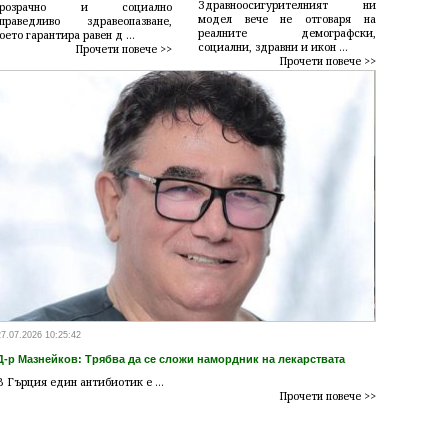
Здравноосигурителният ни
прозрачно и социално
модел вече не отговаря на
справедливо здравеопазване,
реалните демографски,
оето гарантира равен д ...
социални, здравни и икон ...
Прочети повече >>
Прочети повече >>
именти на гърба на българското
ЕКИП: Не 
ще предот
27.07.2026 10:25:42
Д-р Мазнейков: Трябва да се сложи намордник на лекарствата
В Гърция един антибиотик е ...
Прочети повече >>