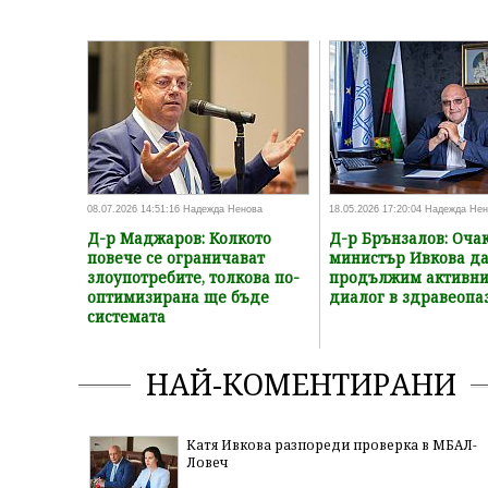
08.07.2026 14:51:16 Надежда Ненова
18.05.2026 17:20:04 Надежда Не
Д-р Маджаров: Колкото
Д-р Брънзалов: Оча
повече се ограничават
министър Ивкова д
злоупотребите, толкова по-
продължим активн
оптимизирана ще бъде
диалог в здравеопа
системата
НАЙ-КОМЕНТИРАНИ
Катя Ивкова разпореди проверка в МБАЛ-
Ловеч