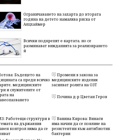
Ограничаването на захарта до втората
година на детето намалява риска от
Алцхаймер
Всички подкрепят е-картата, но се
разминават вижданията за реализирането
й
Йотова: Бъдещето на
Промени в закона за
ицината са преди всичко
медицинските изделия
арите, медицинските
засилват ролята на ОЗТ
три и служителите от
рата на
Почина д-р Цветан Геров
авеопазването
МЗ: Работещи структури в
Ванина Кирова: Винаги
темата на държавния
има начин да се повлияе на
авен контрол няма да се
резистентни към антибиотик
риват
бактерии