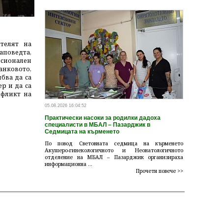
МЗ: Работещи структури в система
телят на
здравен контрол няма да се закрив
поведта,
Предстоящата реформа в системата на държавния з
есионален
закриване на работещи структури. Променя се ед
банковото,
модел на организация, като всички специализирани д
бва да са
експертният персонал се запазват. Това заявя
р и да са
здравеопазването във връзка с ...
нфликт на
05.08.2026 16:04:52
Практически насоки за родилки дадоха
специалисти в МБАЛ – Пазарджик в
Седмицата на кърменето
По повод Световната седмица на кърменето
Акушеро-гинекологичното и Неонатологичното
отделение на МБАЛ – Пазарджик организираха
информационна ...
Прочети повече >>