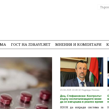
ЕМА
ГОСТ НА ZDRAVE.NET
МНЕНИЯ И КОМЕНТАРИ
К
23.04.2026 10:46:32 Надежда Ненова
2
Доц. Стефановски: Контролът
О
върху хоспитализациите може
м
да се извършва в реално време
п
НЗОК да изгради система за