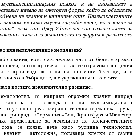
 мултидисциплинарния подход и на иновациите в
оставяме начало на ежегоден форум, който да обединява
 обмена на знания и клиничен опит. Плазмоклетъчните
о изисква не само научна задълбоченост, но и визия за
на“, каза той. Пред Zdrave.net той разказа както за
олявания, така и за значимостта на форума и развитието
ват плазмоклетичните неоплазии?
заболявания, които ангажират част от белите кръвни
роцеси, които протичат в тях, се отразяват на целия
 и с производството на патологични белтъци, и с
аквито са бъбреците, и с увреждания на костите.
ата постига изключително развитие...
ематология. Тя направи огромни крачки напред
ко започна от въвеждането на мултимодалната
елно успешно реализирана от една германска група,
на три града в Германия – Бон, Франкфурт и Мюнстер.
ха представите за лечението на злокачествените
 това се появи, вече като рутинна технология,
и клетки – автоложна, ползваща клетки от самия