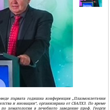
оведе първата годишна конференция „Плазмоклетъчни
елства и иновации“, организирана от СБАЛХЗ. По време
по хематология в лечебното заведение проф. Георги