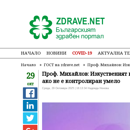
НАЧАЛО
НОВИНИ
COVID-19
АКТУАЛНА Т
»
»
Начало
ГОСТ на zdrave.net
Проф. Михайлов: Изк
29
Проф. Михайлов: Изкуственият 
ако не е контролиран умело
окт
Сряда, 29 Октомври 2025 | 16:13:34 Надежда Ненова