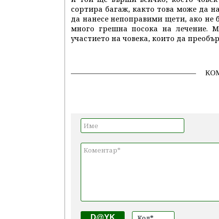
сортира багаж, както това може да н
да нанесе непоправими щети, ако не 
много грешна посока на лечение. М
участието на човека, които да преобъ
КО
D@YK