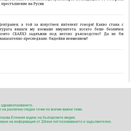
 престъпление на Русия.
ентрален, а той за изкуствен интелект говори! Какво стана с
атурата винаги му вземаше имунитета, когато беше безличен
които СБАЛХЗ задлъжня под негово ръководство? Да не би
 наказателно преследване, бидейки невменяем?
 здравеопазването.
 на различни гледни точки по всички важни теми.
 спазва Етичния кодекс на българските медии.
ване на информация от Zdrave.net позоваването е задължително.