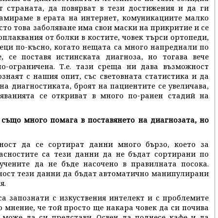
т страната, да повярват в тези достижения и да ги
намираме в ерата на интернет, комуникациите малко
сто това заболяване има свои маски на прикритие и се
плаквания от болки в костите, човек търси ортопеди,
сеци по-късно, когато нещата са много напреднали по
, се поставя истинската диагноза, но тогава вече
о-ограничена. Т.е. тази среща ни дава възможност
ознаят с нашия опит, със световната статистика и да
на диагностиката, броят на пациентите се увеличава,
яванията се откриват в много по-ранен стадий на
т също много помага в поставянето на диагнозата, но
ност да се сортират данни много бързо, което за
пасностите са тези данни да не бъдат сортирани по
чените да не бъде насочено в правилната посока.
жност тези данни да бъдат автоматично манипулирани
я.
 са запознати с изкуствения интелект и с проблемите
 мнение, че той просто ще накара човек да си почива
 може да си представи. Освен да поднесе кафе и да