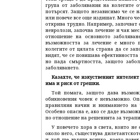
група от заболявания на колегите о
потърсят. Защото независимо че се 
или повече все още издишат. Много че
открива трудно. Например, започват о
невролози, започва лечение и чак ме
отношение на основното заболяване
възможността за лечение е много п
колегите от цялата страна да се зап
видят, че се повишава ефективността 
но пада смъртността, защото забол
заболяването.
Казахте, че изкуственият интелек
има и риск от грешки.
Той помага, защото дава възмож
обикновения човек е невъзможно. О
правилния начин и вниманието на у
Особено опасна е, ако се даде възмо
по отношение на решенията за терапи
У повечето хора в света, които не
около него, съществува дилетантското
и той ще върши всичко, което човек