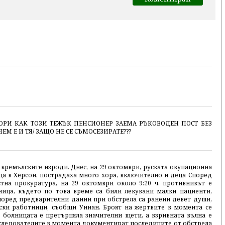
ОРИ КАК ТОЗИ ТЕЖЪК ПЕНСИОНЕР ЗАЕМА РЪКОВОДЕН ПОСТ БЕЗ
ЕМ Е И ТЯ/ ЗАЩО НЕ СЕ СЪМОСЕЗИРАТЕ???
кремълските изроди. Днес, на 29 октомври, руската окупационна
ца в Херсон, пострадаха много хора, включително и деца Според
стна прокуратура, на 29 октомври около 9:20 ч. противникът е
ница, където по това време са били лекувани малки пациенти,
поред предварителни данни при обстрела са ранени девет души,
ки работници, съобщи Униан. Броят на жертвите в момента се
а болницата е претърпяла значителни щети, а взривната вълна е
следователите в момента документират последиците от обстрела