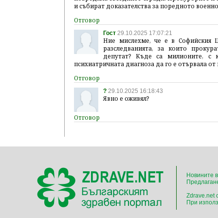
и събират доказателства за поредното военно
Гост
29.10.2025 17:07:21
Ние мислехме, че е в Софийския Ц
разследванията, за които прокур
депутат? Къде са милионите, с 
психиатричната диагноза да го е отървала от
?
29.10.2025 16:18:43
Явно е оживял?
Новините в
Предлагане
Zdrave.net
При използ