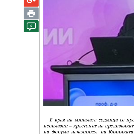
6
В края на миналата седмица се пр
неоплазии – кръстопът на предизвикат
на форума началникът на Клиниката 