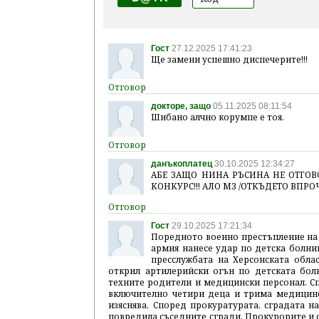
Гост
27.12.2025 17:41:23
Ще замени успешно диспечерите!!!
докторе, защо
05.11.2025 08:11:54
Шибано алчно корумпе е тоя.
данъкоплатец
30.10.2025 12:34:27
АБЕ ЗАЩО НИНА РЪСИНА НЕ ОТГОВ
КОНКУРС!!! АЛО МЗ /ОТКЪДЕТО ВПРОЧ
Гост
29.10.2025 17:21:34
Поредното военно престъпление на 
армия нанесе удар по детска болни
пресслужбата на Херсонската обла
открил артилерийски огън по детската бол
техните родители и медицински персонал. С
включително четири деца и трима медицинс
изяснява. Според прокуратурата, сградата н
повредила съседните сгради. Прокурорите и 