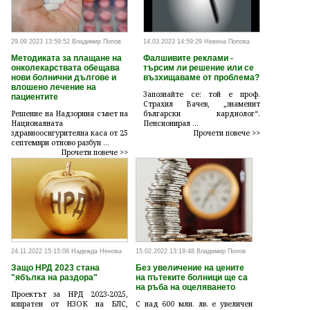
29.09.2023 13:59:52 Владимир Попов
14.03.2023 14:59:29 Невена Попова
Методиката за плащане на
Фалшивите реклами -
онколекарствата обещава
търсим ли решение или се
нови болнични дългове и
възхищаваме от проблема?
влошено лечение на
Запознайте се: той е проф.
пациентите
Страхил Вачев, „знаменит
Решение на Надзорния съвет на
български кардиолог“.
Националната
Пенсионирал ...
здравноосигурителна каса от 25
Прочети повече >>
септември отново разбун ...
Прочети повече >>
24.11.2022 15:15:08 Надежда Ненова
15.02.2022 13:19:48 Владимир Попов
Защо НРД 2023 стана
Без увеличение на цените
"ябълка на раздора"
на пътеките болници ще са
на ръба на оцеляването
Проектът за НРД 2023-2025,
изпратен от НЗОК на БЛС,
С над 600 млн. лв. е увеличен