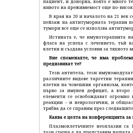
пациент, и донорна, която е много т
нивото на преживяемост още по-висок
В края на 20 и началото на 21 век 
пейзаж на антитуморната терапия п
тумори все още се използва антитумор
Истината е, че имунотерапията на
флага на успеха с лечението, тъй 
клетки и създава условия за тяхното
Вие споменахте, че има проблем
предизвикат те?
Тези антитела, тези имуномодулат
различните видове таргетни терапии
клетки на човешкия организъм, които
първо за имунен дефицит, а второ 
елементи се освобождават огромно 
реакции – и неврологични, и общоа
трябва да се справим през следващите
Каква е целта на конференцията з
Плазмоклетъчните неоплазии са 1
този среща е да представим нашата 