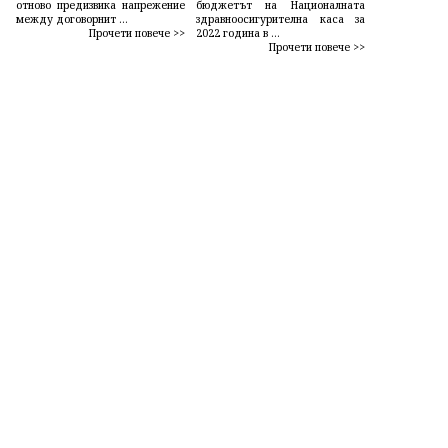
отново предизвика напрежение
бюджетът на Националната
между договорнит ...
здравноосигурителна каса за
Прочети повече >>
2022 година в ...
Прочети повече >>