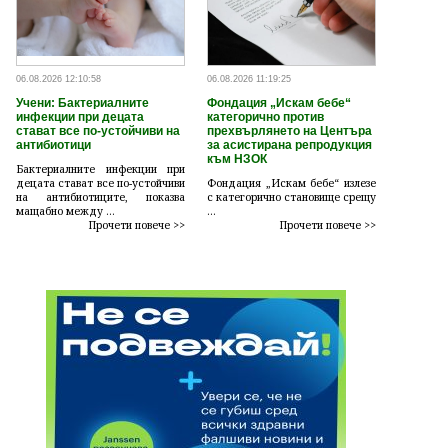
06.08.2026 12:10:58
06.08.2026 11:19:25
Учени: Бактериалните
Фондация „Искам бебе“
инфекции при децата
категорично против
стават все по-устойчиви на
прехвърлянето на Центъра
антибиотици
за асистирана репродукция
към НЗОК
Бактериалните инфекции при
децата стават все по-устойчиви
Фондация „Искам бебе“ излезе
на антибиотиците, показва
с категорично становище срещу
мащабно между ...
...
Прочети повече >>
Прочети повече >>