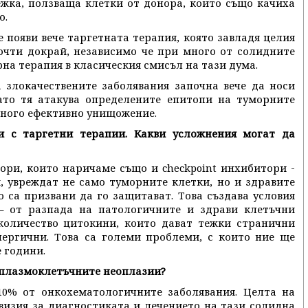
ежка, ползваща клетки от донора, които също качиха
о.
се появи вече таргетната терапия, която завладя целия
очти докрай, независимо че при много от солидните
на терапия в класическия смисъл на тази дума.
 злокачествените заболявания започна вече да носи
като тя атакува определените епитопи на туморните
 много ефективно унищожение.
и с таргетни терапии. Какви усложнения могат да
ори, които наричаме също и checkpoint инхибитори -
, увреждат не само туморните клетки, но и здравите
 са призвани да го защитават. Това създава условия
– от разпада на патологичните и здрави клетъчни
количество цитокини, които дават тежки странични
лергични. Това са големи проблеми, с които ние ще
 години.
а плазмоклетъчните неоплазии?
0% от онкохематологичните заболявания. Целта на
визия за диагностиката и лечението на тази солидна