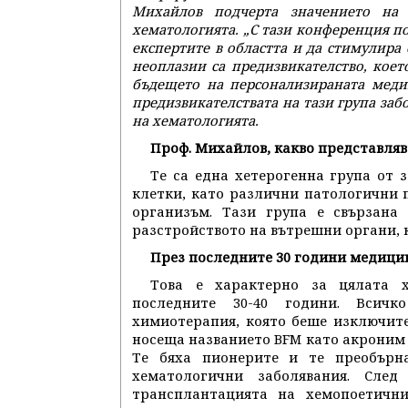
Михайлов подчерта значението на
хематологията. „С тази конференция п
експертите в областта и да стимулира
неоплазии са предизвикателство, коет
бъдещето на персонализираната медици
предизвикателствата на тази група заб
на хематологията.
Проф. Михайлов, какво представля
Те са една хетерогенна група от 
клетки, като различни патологични п
организъм. Тази група е свързана
разстройството на вътрешни органи, к
През последните 30 години медицин
Това е характерно за цялата х
последните 30-40 години. Всич
химиотерапия, която беше изключит
носеща названието BFM като акроним 
Те бяха пионерите и те преобърна
хематологични заболявания. След
трансплантацията на хемопоетичн