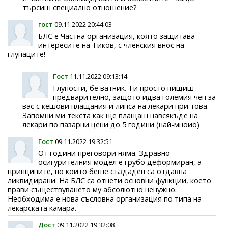
търсиш специално отношение?
гост
09.11.2022 20:44:03
БЛС е Частна организация, която защитава
интересите на Тиков, с членския внос на
глупаците!
Гост
11.11.2022 09:13:14
Глупости, бе ватник. Ти просто пищиш
предварително, защото идва големия чеп за
вас с кешови плащания и липса на лекари при това.
Запомни ми текста как ще плащаш навсякъде на
лекари по пазарни цени до 5 години (най-мноио)
Гост
09.11.2022 19:32:51
От години преговори няма. Здравно
осигурителния модел е грубо деформиран, а
принципите, по които беше създаден са отдавна
ликвидирани. На БЛС са отнети основни функции, което
прави съществуването му абсолютно ненужно.
Необходима е нова съсловна организация по типа на
лекарската камара.
Дост
09.11.2022 19:32:08