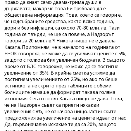
право да знаят само двама-трима души в
държавата, макар че това би трябвало да е
обществена информация. Това, което се говори е,
че надсъбраните средства, както всяка година,
дори и без инфлация, са около 70-80 млн. лв. Тази
година се твърди, че ще са повече, а Надзорът
говори за 20 млн. лв.?! Никога нищо не е давала
Касата. Припомням, че в началото на годината от
НЗОК говореха, че може да се увеличат цените с 5%,
защото с толкова бил увеличен бюджета. В същото
време от БЛС говорехме, че може да се постигне
увеличение от 35%. В крайна сметка успяхме да
постигнем увеличението от 25%, но ако то беше
истинско, а не скрито през таблиците с обеми,
болниците нямаше да формират такава голяма
икономия. Сега отново Касата нищо не дава. Това,
че на Надзорен съвет са приети някакви
увеличения с 8%, не означава нищо. Истинските
предложения за увеличение на цените идват от нас.
Да, първоначално искахме те да са 20%, защото
включвахме всички пари от резерва.