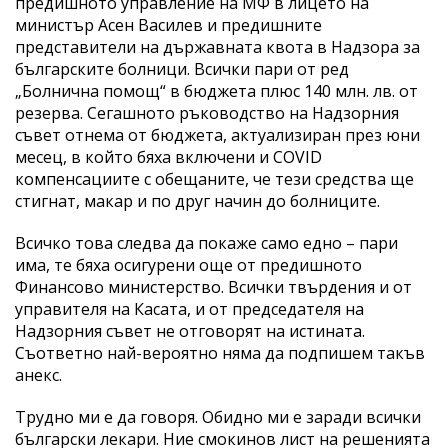
предишното управление на МФ в лицето на
министър Асен Василев и предишните
представители на държавната квота в Надзора за
българските болници. Всички пари от ред
„Болнична помощ“ в бюджета плюс 140 млн. лв. от
резерва. Сегашното ръководство на Надзорния
съвет отнема от бюджета, актуализиран през юни
месец, в който бяха включени и COVID
компенсациите с обещаните, че тези средства ще
стигнат, макар и по друг начин до болниците.
Всичко това следва да покаже само едно – пари
има, те бяха осигурени още от предишното
Финансово министерство. Всички твърдения и от
управителя на Касата, и от председателя на
Надзорния съвет не отговорят на истината.
Съответно най-вероятно няма да подпишем такъв
анекс.
Трудно ми е да говоря. Обидно ми е заради всички
български лекари. Ние смокинов лист на решенията