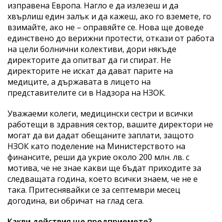
изправена Европа. Нагло е да излезеш и да
хвърлиш един залък и да кажеш, ако го вземете, го
взимайте, ако не – оправяйте се. Нова ще доведе
единствено до верижни протести, откази от работа
на цели болнични колективи, дори някъде
директорите да опитват да ги спират. Не
директорите не искат да дават парите на
медиците, а държавата в лицето на
представителите си в Надзора на НЗОК.
Уважаеми колеги, медицински сестри и всички
работещи в здравния сектор, вашите директори не
могат да ви дадат обещаните заплати, защото
НЗОК като поделение на Министерството на
финансите, реши да укрие около 200 млн. лв. с
мотива, че не знае какви ще бъдат приходите за
следващата година, което всички знаем, че не е
така. Притеснявайки се за септември месец
догодина, ви обричат на глад сега.
Какви действия ще предприемете?