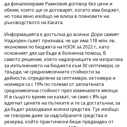
да финализираме Рамковия договор без цени и
обеми, които ще се договарят, когато има бюджет,
но това явно изобщо не влиза в плановете на
ръководството на Касата.
Информацията е достъпна до всички. Дори самият
Надзорен съвет признава, че ще има 118 млн. лв.
икономии по бюджета на НЗОК за 2022 г., като
основният дял ще бъде в болнична помощ. В
самото решение, което надзорниците ни изпратиха
за изпълнението на бюджета към 30 септември, се
твърди, че средномесечните стойности за
дейности, определени за септември, октомври и
ноември са с 19% по-големи от заплатената
средномесечна стойност през изминалите месеци.
И в същото време ни казват, че само с 8% ще
вдигнат цените на пътеките и те са достатъчни, за
да бъдат разходвани всички средства. Тук изобщо
не говорим даже за надсъбраните средства и
резерва, който практически беше предвиден от