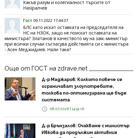
Какъв разум и колегиалност търсите от
Наsiралчев
Гост
09.11.2022 17:44:37
БЛС като искат оставката на председателя на
НС на НЗОК, защо не поискат оставката на
министъра? Златанов в качеството му на зам.-министър
при всички случаи съгласува действията си с министъра
- Асен Меджидиев. Нали така?
Още от ГОСТ на zdrave.net
Д-р Маджаров: Колкото повече се
ограничават злоупотребите,
толкова по-оптимизирана ще бъде
системата
08.07.2026 | 14:51:16
Д-р Брънзалов: Очакваме с министър
Ивкова да продължим активния