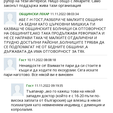
рупор на тези интереси. Нищо общо с лекарите. Само
законът поддържа жива тази организация
ОБЩИНСКИ ЛЕКАР
11.11.2022 08:03:34
АБЕ Г-Н ГОСТ,РАЗБЕРИ ЧЕ МАЛКИТЕ ОБЩИНИ
СА БЕДНИ КАТО ЦЪРКОВНИ МИШКИ,А ТИ
КАЗВАШ ЧЕ ОБЩИНСКИТЕ БОЛНИЦИ СА ОТГОВОРНОСТ
НА ОБЩИНИТЕ,АКО ТАКА ПРОДЪЛЖАВА РЕФОРМАТА И
НЕ СЕ НАПРАВИ ТАКА ЧЕ МАЛКИТЕ ОТДАЛИЧЕНИ И
ТРУДНО ДОСТЪПНИ РАЙОНИ ,БОЛНИЦИТЕ ТРЯБВА ДА
СЕ ПОДПОМАГАТ НЕ ОТ БЕДНИТЕ ОБЩИНИ ,А
ДЪРЖАВАТА ДА ИМА ОТГОВОРНОСТ ЗА ТЯХ.
Гост
10.11.2022 08:08:18
Ненаядохте се! Взимахте пари да си стоите в
къщи и да ходите по екскурзии. Сега искате
пари наготово. Все някой ви е виновен
Гост
11.11.2022 09:19:35
Тъапанар ,ако го кажеш това на някой
западен доктор (който е с 16-20 пъти по-
висока заплата от българския) ще влезеш в някоя
психиатрия като невмненяем индивид с деменция и
копролалия.