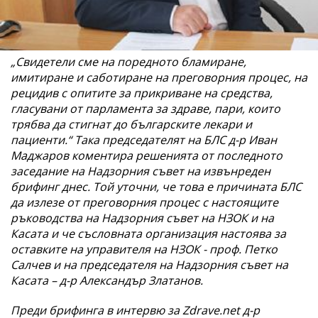
„Свидетели сме на поредното бламиране,
имитиране и саботиране на преговорния процес, на
рецидив с опитите за прикриване на средства,
гласувани от парламента за здраве, пари, които
трябва да стигнат до българските лекари и
пациенти.“ Така председателят на БЛС д-р Иван
Маджаров коментира решенията от последното
заседание на Надзорния съвет на извънреден
брифинг днес. Той уточни, че това е причината БЛС
да излезе от преговорния процес с настоящите
ръководства на Надзорния съвет на НЗОК и на
Касата и че съсловната организация настоява за
оставките на управителя на НЗОК - проф. Петко
Салчев и на председателя на Надзорния съвет на
Касата – д-р Александър Златанов.
Преди брифинга в интервю за Zdrave.net д-р