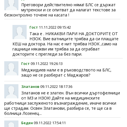
Преговори действително няма! БЛС се държат
мутренски и се опитват да налагат текстове за
безконтролно точене на касата !
Гост
11.11.2022 09:15:42
Така е . НИКАКВИ ПАРИ НА ДОКТОРИТЕ ОТ
НЗОК. Вие ватниците трябва да си плащате
КЕШ на доктора. На нас е нит трябва НЗОК ,само на
гащници някакви им трябва за да ограбват
докторите с прегледи за без пари.
Гост
09.11.2022 19:26:13
Меджидиев нали е в ръководството на БЛС,
защо не се разберат с Маджаров?
Златанов
09.11.2022 18:17:36
Златанов не е златен. Вън всички дъртофелници
от МЗ и НЗОК! Дайте на медицинските
работници заслуженото възнаграждение, иначе всички
ще страдам. Освен Златанови, разбира се, те ще са в
болница Лозенец...
Беден
09.11.2022 17:54:11