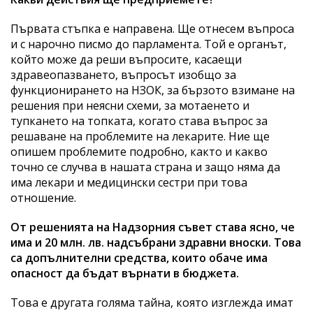
Първата стъпка е направена. Ще отнесем въпроса
и с нарочно писмо до парламента. Той е органът,
който може да реши въпросите, касаещи
здравеопазването, въпросът изобщо за
функционирането на НЗОК, за бързото взимане на
решения при неясни схеми, за мотаенето и
тупкането на топката, когато става въпрос за
решаване на проблемите на лекарите. Ние ще
опишем проблемите подробно, както и какво
точно се случва в нашата страна и защо няма да
има лекари и медицински сестри при това
отношение.
От решенията на Надзорния съвет става ясно, че
има и 20 млн. лв. надсъбрани здравни вноски. Това
са допълнителни средства, които обаче има
опасност да бъдат върнати в бюджета.
Това е другата голяма тайна, която изглежда имат