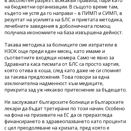
в абсолютен разрез с всякакви правила, пари като
на бюджетни организации. В същото време там,
където не успя да го направи – в ПИМП и СИМП, в
резултат на усилията на БЛС и приетата методика,
лечебните заведения в доболничната помощ
получиха икономиите на база извършена дейност.
Такава методика за болниците сме изпратили в
НЗОК още преди един месец, като имаме и
съответните входящи номера. Само че явно за
Здравната каса писмата от БЛС са просто хартия,
която отива в коша, след като даже не си спомнят
за такива предложения. Това говори за една
изключителна надменност към медиците,
прикрита зад уж някакво притеснение за бъдещето.
Не заслужават българските болници и българските
лекари да бъдат третирани по този начин. Особено
на фона на призивите на ЕС да се преразгледа
финансирането в здравеопазването като проценти
с цел преодоляване на кризата, пред която е