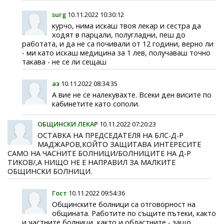
surg
10.11.2022 10:30:12
курчо, нима искаш твоя лекар и сестра да
ходят в парцали, полугладни, пеш до
работата, и да не са почивали от 12 години, верно ли
- ми като искаш медицина за 1 лев, получаваш точно
такава - не се ли сещаш
аз
10.11.2022 08:34:35
А вие не се налекувахте. Всеки ден висите по
кабинетите като сополи.
ОБЩИНСКИ ЛЕКАР
10.11.2022 07:20:23
ОСТАВКА НА ПРЕДСЕДАТЕЛЯ НА БЛС-Д-Р
МАДЖАРОВ,КОЙТО ЗАЩИТАВА ИНТЕРЕСИТЕ
САМО НА ЧАСНИТЕ БОЛНИЦИ/БОЛНИЦИТЕ НА Д-Р
ТИКОВ/,А НИЩО НЕ Е НАПРАВИЛ ЗА МАЛКИТЕ
ОБЩИНСКИ БОЛНИЦИ.
Гост
10.11.2022 09:54:36
Общинските болници са отговорност на
общината. Работите по същите пътеки, както
и частните болници, както и областните - защо