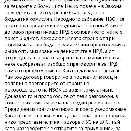
за лекарите и болниците. Нещо повече – в Закона
за бюджета, който утре ще бъде гледан на
бюджетна комисия в Народното събрание, НЗОК се
опитва да предложи неподписване на нов Рамков
договор при изтичащо НРД с основанието, че не е
приет бюджет. Лекари от цялата страна от три
години чакат да бъдат реализирани предложенията
им за оптимизиране на дейностите в НРД, а от
отсрещната страна се държат като министерство,
не се съобразяват изобщо с преговорите за НРД.
Самото предложение на Касата да няма подписан
Рамков договор говори, че в последния месец и
половина преговорите от страна на
ръководството на НЗОК се водят симулативно.
Доказват го и протоколите от тези разговори, в
които практически няма нито един решен въпрос.
Преди ден изпратихме писмо, в което уведомяваме
Касата, че е наложително да започнат разговори на
ниво представители на Надзора и УС на БЛС, тъй
като разговорите с експертите са приключили, за