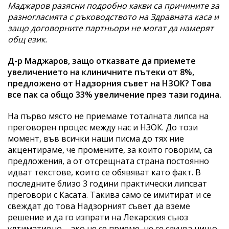
Маджаров разясни подробно какви са причините за
разногласията с ръководството на Здравната каса и
защо договорните партньори не могат да намерят
общ език.
Д-р Маджаров, защо отказвате да приемете
увеличението на клиничните пътеки от 8%,
предложено от Надзорния съвет на НЗОК? Това
все пак са общо 33% увеличение през тази година.
На първо място не приемаме тоталната липса на
преговорен процес между нас и НЗОК. До този
момент, във всички наши писма до тях ние
акцентираме, че промените, за които говорим, са
предложения, а от отсрещната страна постоянно
идват текстове, които се обявяват като факт. В
последните близо 3 години практически липсват
преговори с Касата. Такива само се имитират и се
свеждат до това Надзорният съвет да вземе
решение и да го изпрати на Лекарския съюз
ултимативно – ако не се приеме, не се случва нищо