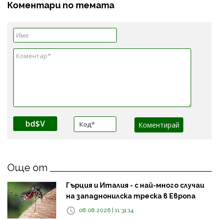
Коментари по темата
bd$V
Още от
Гърция и Италия - с най-много случаи
на западнонилска треска в Европа
08.08.2026 | 11:31:14