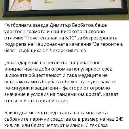
Футболната звезда Димитър Бербатов беше
удостоен грамота и най-високото съсловно
отличие "Почетен знак на БЛС" за безрезервната
подкрепа на Националната кампания "За героите в
бяло", съобщиха от Лекарския съюз.
„Благодарение на неговата съпричастност
инициативата доби огромна популярност сред
широката общественост и така медиците не
останаха сами в борбата с болестта, чувстваха се
по-сигурни и защитени – фактори от огромно
значение в условия на пандемична криза“, казват
от съсловната организация.
Близо два месеца след старта на кампанията
събраните парични средства са в размер на над 249
хил. лв. или близо четвърт милион. С тях бяха