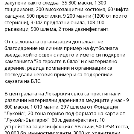
закупени както следва: 35 300 маски, 1 300
гащеризона, 200 високозащитни костюма, 60 чифта
калцуни, 500 престилки, 9 200 манти (1200 от които
стерилни), 3 042 предпазни очила, 108 100
ръкавици, 500 шлема, 2 тона дезинфектант.
От съсловната организация допълват, че
благодарение на личния пример на футболната
звезда, който освен с лицето и името си подкрепи
кампанията "За героите в бяло" и с материално
дарение, редица компании и организации са
последвали неговия пример и са подкрепили
каузата на БЛС.
В централата на Лекарския съюз са пристигнали
различни материални дарения за медиците у нас - 9
800 маски, 1 010 манти, 297 шлема от Фондация
"Лукойл", 20 тона гориво под формата на карти от
"Лукойл-България", 60 л. дезинфектант, 10
устройства за дезинфекция с УВ лъчи, 500 PSR теста,
20 803 бр. имуностимуланти, 3000 кг. хранителни