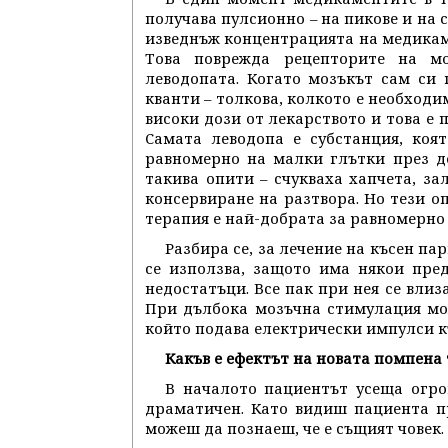
получава пулсионно – на пикове и на 
изведнъж концентрацията на медикамен
Това поврежда рецепторите на мо
леводопата. Когато мозъкът сам си 
кванти – толкова, колкото е необходи
високи дози от лекарството и това е 
Самата леводопа е субстанция, коя
равномерно на малки глътки през де
такива опити – счукваха хапчета, за
консервиране на разтвора. Но тези о
терапия е най-добрата за равномерно
Разбира се, за лечение на късен па
се използва, защото има някои пре
недостатъци. Все пак при нея се влиза
При дълбока мозъчна стимулация мо
който подава електрически импулси къ
Какъв е ефектът на новата помпена 
В началото пациентът усеща огро
драматичен. Като видиш пациента пр
можеш да познаеш, че е същият човек.