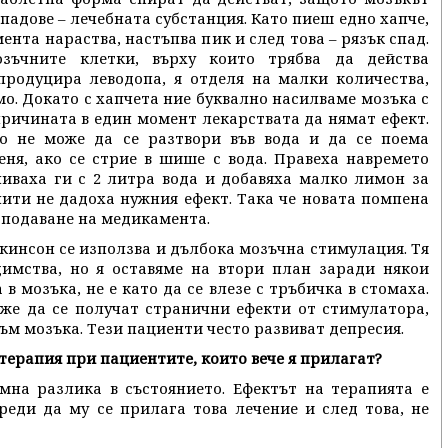
спадове – лечебната субстанция. Като пиеш едно хапче,
та нараства, настъпва пик и след това – рязък спад.
зъчните клетки, върху които трябва да действа
продуцира леводопа, я отделя на малки количества,
мо. Докато с хапчета ние буквално насилваме мозъка с
причината в един момент лекарствата да нямат ефект.
то не може да се разтвори във вода и да се поема
ня, ако се стрие в шише с вода. Правеха навремето
ливаха ги с 2 литра вода и добавяха малко лимон за
пити не дадоха нужния ефект. Така че новата помпена
 подаване на медикамента.
ркинсон се използва и дълбока мозъчна стимулация. Тя
димства, но я оставяме на втори план заради някои
 в мозъка, не е като да се влезе с тръбичка в стомаха.
же да се получат странични ефекти от стимулатора,
м мозъка. Тези пациенти често развиват депресия.
терапия при пациентите, които вече я прилагат?
мна разлика в състоянието. Ефектът на терапията е
еди да му се прилага това лечение и след това, не