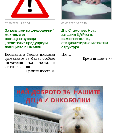
07.08.2026 17:26:34
07.08.2026 16:52:18
За реклами на „чудодейни“
Д-р Стаменов: Нека
мехлеми от
запазим ЦАР като
несъществуващи
самостоятелна,
„лечители“ предупреди
специализирана и отчетна
полицията в Смолян
структура
Полицията в Смолян призовава
При ...
гражданите да бъдат особено
Прочети повече >>
внимателни към реклами в
интернет и соци ...
Прочети повече >>