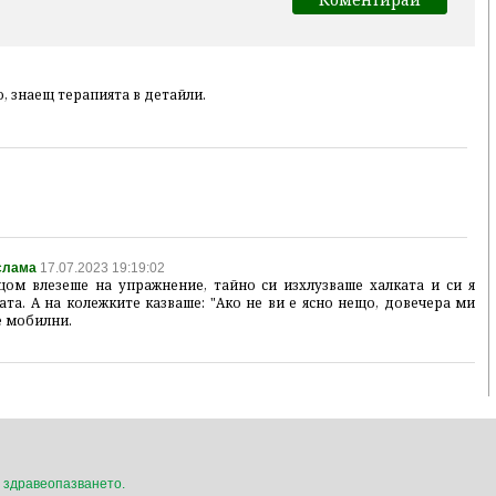
, знаещ терапията в детайли.
 слама
17.07.2023 19:19:02
щом влезеше на упражнение, тайно си изхлузваше халката и си я
та. А на колежките казваше: "Ако не ви е ясно нещо, довечера ми
е мобилни.
 здравеопазването.