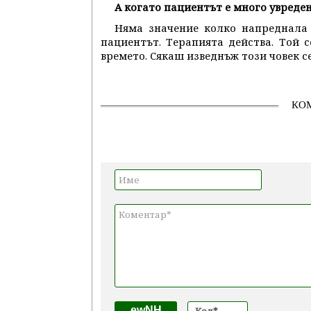
А когато пациентът е много увреден
Няма значение колко напреднала 
пациентът. Терапията действа. Той с
времето. Сякаш изведнъж този човек с
КО
ewNH