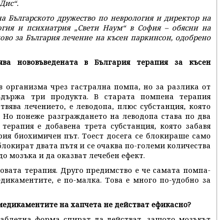
Дис“.
на Българското дружество по неврология и директор на
огия и психиатрия „Свети Наум“ в София – обясни на
ново за България лечение на късен паркинсон, одобрено
ява нововъведената в България терапия за късен
 в организма чрез гастрална помпа, но за разлика от
ъдържа три продукта. В старата помпена терапия
вява лечението, е леводопа, плюс субстанция, която
. Но понеже разграждането на леводопа става по два
терапия е добавена трета субстанция, която забавя
рия биохимичен път. Тоест досега се блокираше само
 блокират двата пътя и се очаква по-големи количества
до мозъка и да оказват лечебен ефект.
овата терапия. Друго предимство е че самата помпа-
дикаментите, е по-малка. Това е много по-удобно за
медикаментите на хапчета не действат ефикасно?
аблетна форма спират да действат, защото мозъкът