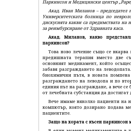
Паркинсон и Медицински център „Раре
Акад. Иван Миланов – председател 
Университетската болница по неврол
дискусията какви са предимствата на 
за реимбурсиране от Здравната каса.
Акад. Миланов, какво представл
паркинсон?
Това ново лечение също се вкарва
предишната терапия вместо две с
основният медикамент, който осъщест
забавя разграждането на леводопата
биохимични пътя, в новата помпена 
разграждането на леводопа и по вто
единия път на разграждане, а вече се
от лечебната субстанция да достигат 
Вече имаме няколко пациенти на н
компютър, която дозирано подава ме
пациентите.
Защо на хората с късен паркинсон 
В един момент медикаментите в т