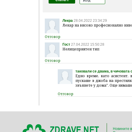
Лекра
28.04.2022 23:34:29
Лекар на високо професионално ниво
Гост
27.04.2022 15:50:28
Нелицеприятен тип
таковали се двама, в чичовата
Едно време, като асистент, 
пускаше в джоба на престилка
звъннете у дома". Още нямаш
Новините в