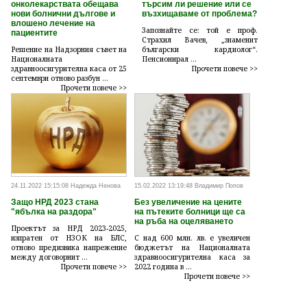
онколекарствата обещава
търсим ли решение или се
нови болнични дългове и
възхищаваме от проблема?
влошено лечение на
Запознайте се: той е проф.
пациентите
Страхил Вачев, „знаменит
Решение на Надзорния съвет на
български кардиолог“.
Националната
Пенсионирал ...
здравноосигурителна каса от 25
Прочети повече >>
септември отново разбун ...
Прочети повече >>
24.11.2022 15:15:08 Надежда Ненова
15.02.2022 13:19:48 Владимир Попов
Защо НРД 2023 стана
Без увеличение на цените
"ябълка на раздора"
на пътеките болници ще са
на ръба на оцеляването
Проектът за НРД 2023-2025,
изпратен от НЗОК на БЛС,
С над 600 млн. лв. е увеличен
отново предизвика напрежение
бюджетът на Националната
между договорнит ...
здравноосигурителна каса за
Прочети повече >>
2022 година в ...
Прочети повече >>