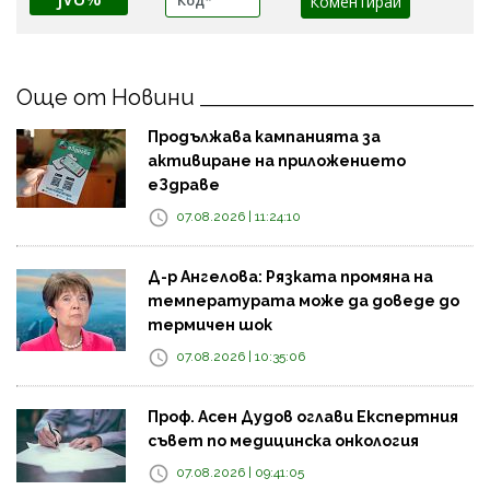
Още от Новини
Продължава кампанията за
активиране на приложението
еЗдраве
07.08.2026 | 11:24:10
Д-р Ангелова: Рязката промяна на
температурата може да доведе до
термичен шок
07.08.2026 | 10:35:06
Проф. Асен Дудов оглави Експертния
съвет по медицинска онкология
07.08.2026 | 09:41:05