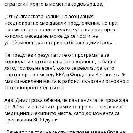
стратегия, която в момента се довършва.
„От Българската болнична асоциация
нееднократно сме давали предложения, но при
промяната на политическите управления през
няколко месеца не може да се постигне
устойчивост“, категорична бе адв. Димитрова.
Тя представи резултатите от програмата за
корпоративна социална отговорност „Забавно
лято, грижовна есен“, която се реализира като
партньорство между ББА и Фондация BeCause в 26
малки населени места в райони, свързани основно с
тютюнопроизводството.
Адв. Димитрова обясни, че кампанията се провежда
от 2015 г. и в нейните рамки се правят прегледи от
медицински екипи по места, като до момента са
прегледани 8000 души.
„Вече втора година се отчита повишаване броя на