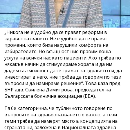
„Никога не е удобно да се правят реформи в
здравеопазването. Не е удобно да се правят
промени, които биха нарушили комфорта на
избирателите. Но всъщност ние правим лоша
услуга на всички нас като пациенти. Ако трябва по
някакъв начин да стимулираме хората и да им
дадем възможност да се грижат за здравето си, да
инвестират в него, ние трябва да говорим по тези
въпроси и да намираме решение“. Това каза пред
БНР адв. Свилена Димитрова, председател на
Българската болнична асоциация (ББА).
Тя бе категорична, че публичното говорене по
въпросите на здравеопазването е важно, а тези
теми трябва да намерят място в концепцията на
страната ни, заложена в Националната здравна