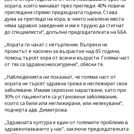
хората, които минават през прегледи. 40% повече
прегледани спрямо предходната година, Става
дума за прегледи на хора, в чиито населени места
няма здравно заведение и им е трудно да стигнат
до специалисти“, допълни председателката на ББА.
„Хората ги чакат с нетърпение. Въпреки че
проектът е насочен за възрастни над 65 години,
помощ търсят хора от всички възрасти. Голяма част
от тях са здравнонеосигурени“, обясни тя.
„Наблюденията ни показват, че голяма част от
хората не търсят здравна грижа и неглижират свое
заболяване. Имаме сериозно нарастване, като при
30% от пациентите са установени заболявания,
които са били или неглижирани, или нелекувани“,
подчерта адв. Димитрова.
„Здравната култура е един от големите проблеми в
здравеопазването у нас“, заключи председателката