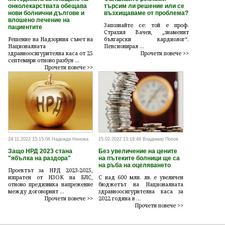
онколекарствата обещава
търсим ли решение или се
нови болнични дългове и
възхищаваме от проблема?
влошено лечение на
Запознайте се: той е проф.
пациентите
Страхил Вачев, „знаменит
Решение на Надзорния съвет на
български кардиолог“.
Националната
Пенсионирал ...
здравноосигурителна каса от 25
Прочети повече >>
септември отново разбун ...
Прочети повече >>
24.11.2022 15:15:08 Надежда Ненова
15.02.2022 13:19:48 Владимир Попов
Защо НРД 2023 стана
Без увеличение на цените
"ябълка на раздора"
на пътеките болници ще са
на ръба на оцеляването
Проектът за НРД 2023-2025,
изпратен от НЗОК на БЛС,
С над 600 млн. лв. е увеличен
отново предизвика напрежение
бюджетът на Националната
между договорнит ...
здравноосигурителна каса за
Прочети повече >>
2022 година в ...
Прочети повече >>