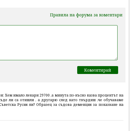
Правила на форума за коментари
и: Хем имало лекари 29700 ,а минута по-късно казва процентът на
къде ли са отишли , а другарю след като твърдиш ,че обучаваме
Съветска Русия ли? Образец за съдова деменция за показване на