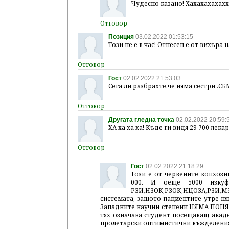
Чудесно казано! Хахахахахахха
Позиция
03.02.2022 01:53:15
Този не е в час! Отнесен е от вихъра
Гост
02.02.2022 21:53:03
Сега ли разбрахте,че няма сестри .С
Другата гледна точка
02.02.2022 20:59:
ХА ха ха ха! Къде ги видя 29 700 лека
Гост
02.02.2022 21:18:29
Този е от червените копхозн
000. И оеще 5000 изкуф
РЗИ,НЗОК,РЗОК,НЦОЗА,РЗИ,
системата, защото пациентите утре ням
Западните научни степени НЯМА ПОНЯТ
тях означава студент посещаващ акаде
пролетарски оптимистични въжделения..