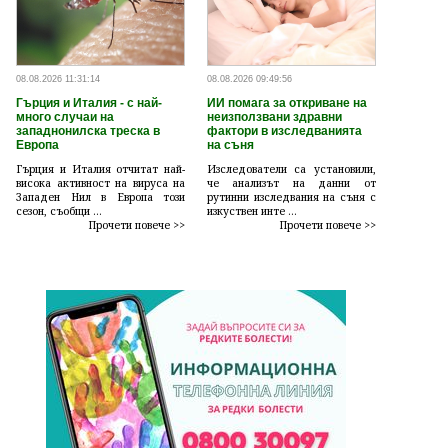
08.08.2026 11:31:14
08.08.2026 09:49:56
Гърция и Италия - с най-
ИИ помага за откриване на
много случаи на
неизползвани здравни
западнонилска треска в
фактори в изследванията
Европа
на съня
Гърция и Италия отчитат най-
Изследователи са установили,
висока активност на вируса на
че анализът на данни от
Западен Нил в Европа този
рутинни изследвания на съня с
сезон, съобщи ...
изкуствен инте ...
Прочети повече >>
Прочети повече >>