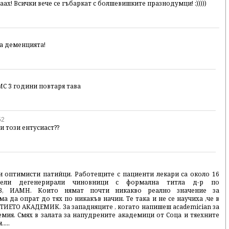
ах! Всички вече се гъбаркат с болшевишките празнодумци! :)))))
 на деменцията!
БМС 3 години повтаря тава
52
ри този ентусиаст??
и оптимисти патийци. Работещите с пациенти лекари са около 16
ели дегенерирали чиновници с формална титла д-р по
МЗ, ИАМН. Които нямат почти никакво реално значение за
а да опрат до тях по никакъв начин. Те така и не се научиха ,че в
ИЕТО АКАДЕМИК. За западняците , когато напишеш academician за
мия. Смях в залата за напудрените академици от Соца и тяехните
...