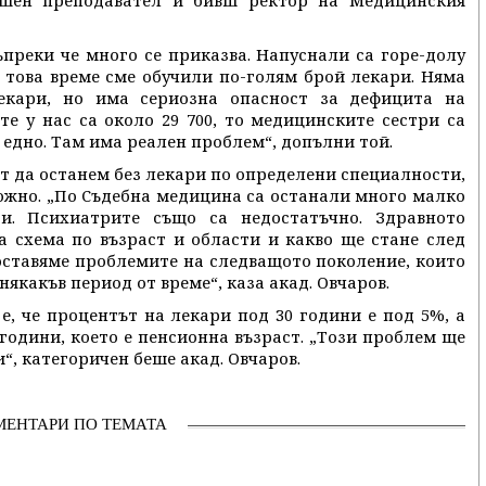
ишен преподавател и бивш ректор на Медицинския
ъпреки че много се приказва. Напуснали са горе-долу
В това време сме обучили по-голям брой лекари. Няма
екари, но има сериозна опасност за дефицита на
е у нас са около 29 700, то медицинските сестри са
м едно. Там има реален проблем“, допълни той.
ст да останем без лекари по определени специалности,
можно. „По Съдебна медицина са останали много малко
и. Психиатрите също са недостатъчно. Здравното
а схема по възраст и области и какво ще стане след
 оставяме проблемите на следващото поколение, които
някакъв период от време“, каза акад. Овчаров.
е, че процентът на лекари под 30 години е под 5%, а
 години, което е пенсионна възраст. „Този проблем ще
“, категоричен беше акад. Овчаров.
МЕНТАРИ ПО ТЕМАТА