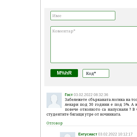
M%hR
Гост
03.02.2022 08:32:36
Забележете сбърканата логика на тоз
лекари под 30 години е под 5%. А 
повече отколкото са напуснали ? В 
студентите бягащи утре от кочинката.
Ентусиаст
03.02.2022 10:12:17