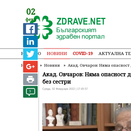
02
февр
НАЧАЛО
НОВИНИ
COVID-19
АКТУАЛНА Т
»
»
Начало
Новини
Акад. Овчаров: Няма опасност 
Акад. Овчаров: Няма опасност д
без сестри
Сряда, 02 Февруари 2022 | 17:45:57
9