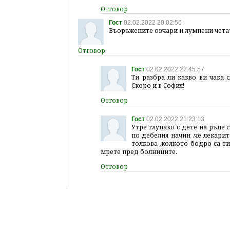
Гост
02.02.2022 20:02:56
Въоръжените овчари и лумпени четат
Гост
02.02.2022 22:45:57
Ти разбра ли какво ви чака с
Скоро и в София!
Гост
02.02.2022 21:23:13
Утре глупако с дете на ръце 
по дебелия начин ,че лекарит
толкова ,колкото бодро са ти
мрете пред болниците.