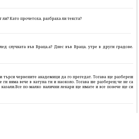
 ли? Като прочетоха, разбраха ли текста?
лед случката във Враца,а? Днес във Враца, утре в други градове.
си търси червените академици да го прегедат. Тогава ще разбереш
е ги няма вече в катуна ти и наоколо. Тогава ше разберещ че не са
 казали.Все по-малко налични лекари ще имате и все повече ще си