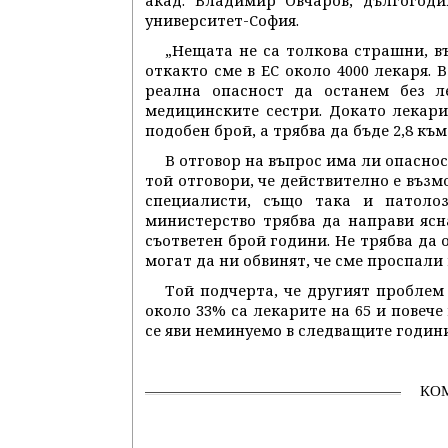
акад. Владимир Овчаров, дългогод
университет-София.
„Нещата не са толкова страшни, в
откакто сме в ЕС около 4000 лекаря. 
реална опасност да останем без л
медицинските сестри. Докато лекарит
подобен брой, а трябва да бъде 2,8 къ
В отговор на въпрос има ли опасно
той отговори, че действително е въз
специалисти, също така и патолоз
министерство трябва да направи ясн
съответен брой години. Не трябва да
могат да ни обвинят, че сме проспали 
Той подчерта, че другият проблем 
около 33% са лекарите на 65 и повече
се яви неминуемо в следващите години
КО