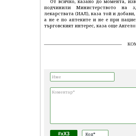
От всичко, казано до момента, из
подчинили Министерството на з
лекарствата (ИАЛ), каза той и добави,
а не е по аптеките и не е при паци
търговският интерес, каза още Ангело
КО
#xX3