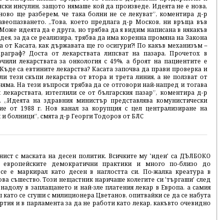
ски инсулин, защото нямаше кой да произведе. Идеята не е нова,
ово ще разберем, че така болни не се лекуват”, коментира д-р
веопазването. „Това, което предлага д-р Москов, ни връща във
оже идеята да е друга, но трябва да я видим написана в някакъв
идея, за да се реализира, трябва да има коренна промяна на Закона
а от Касата, как държавата ще го осигури?! По какъв механизъм –
араграф? Доста от лекарствата липсват на пазара. Прочетох в
чили лекарствата за онкология с 49%, а броят на пациентите е
 Къде са евтините лекарства? Касата започва да прави проверка и
и тези скъпи лекарства от втора и трета линия, а не ползват от
няма. На тези въпроси трябва да се отговори най-напред и тогава
 лекарствата, изтеглили се от българския пазар”, коментира д-р
. „Идеята на здравния министър представлява комунистически
е от 1988 г. Нов канал за корупция с цел централизиране на
 и болници”, смята д-р Георги Тодоров от БЛС
ист с маската на десен политик. Всичките му 'идеи' са ДЪЛБОКО
европейските демократични практики и много по-близо до
 се е маркирал като десен в наглостта си. По-жалка креатура в
ова съшество. Този нещастник наричаше колегите си 'търгаши' след
 надолу в заплащането и най-зле платения лекар в Европа. а самия
 като се сгуши с милиционера Цветанов, опитвайки се да се набута
артия и в парламента за да не работи като лекар, какъвто очевидно