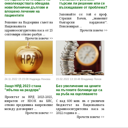
онколекарствата обещава
търсим ли решение или се
нови болнични дългове и
възхищаваме от проблема?
влошено лечение на
Запознайте се: той е проф.
пациентите
Страхил Вачев, „знаменит
Решение на Надзорния съвет на
български кардиолог“.
Националната
Пенсионирал ...
здравноосигурителна каса от 25
Прочети повече >>
септември отново разбун ...
Прочети повече >>
24.11.2022 15:15:08 Надежда Ненова
15.02.2022 13:19:48 Владимир Попов
Защо НРД 2023 стана
Без увеличение на цените
"ябълка на раздора"
на пътеките болници ще са
на ръба на оцеляването
Проектът за НРД 2023-2025,
изпратен от НЗОК на БЛС,
С над 600 млн. лв. е увеличен
отново предизвика напрежение
бюджетът на Националната
между договорнит ...
здравноосигурителна каса за
Прочети повече >>
2022 година в ...
Прочети повече >>