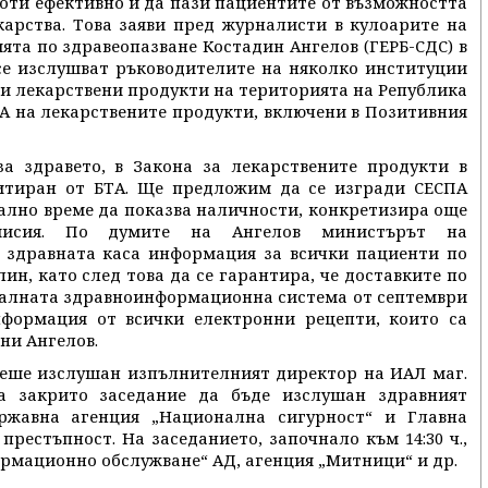
боти ефективно и да пази пациентите от възможността
карства. Това заяви пред журналисти в кулоарите на
та по здравеопазване Костадин Ангелов (ГЕРБ-СДС) в
 се изслушват ръководителите на няколко институции
ги лекарствени продукти на територията на Република
А на лекарствените продукти, включени в Позитивния
 здравето, в Закона за лекарствените продукти в
итиран от БТА. Ще предложим да се изгради СЕСПА
реално време да показва наличности, конкретизира още
омисия. По думите на Ангелов министърът на
т здравната каса информация за всички пациенти по
ин, като след това да се гарантира, че доставките по
налната здравноинформационна система от септември
нформация от всички електронни рецепти, които са
ни Ангелов.
беше изслушан изпълнителният директор на ИАЛ маг.
а закрито заседание да бъде изслушан здравният
ржавна агенция „Национална сигурност“ и Главна
рестъпност. На заседанието, започнало към 14:30 ч.,
рмационно обслужване“ АД, агенция „Митници“ и др.