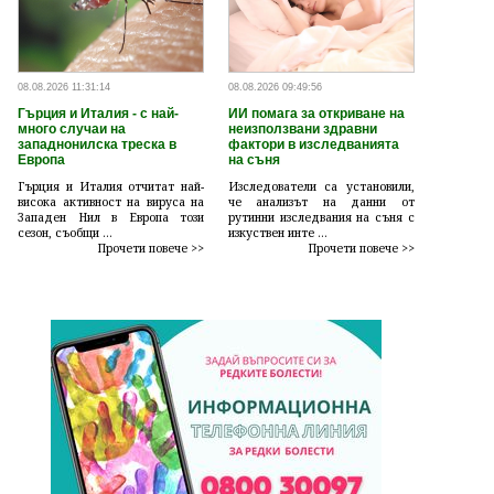
08.08.2026 11:31:14
08.08.2026 09:49:56
Гърция и Италия - с най-
ИИ помага за откриване на
много случаи на
неизползвани здравни
западнонилска треска в
фактори в изследванията
Европа
на съня
Гърция и Италия отчитат най-
Изследователи са установили,
висока активност на вируса на
че анализът на данни от
Западен Нил в Европа този
рутинни изследвания на съня с
сезон, съобщи ...
изкуствен инте ...
Прочети повече >>
Прочети повече >>