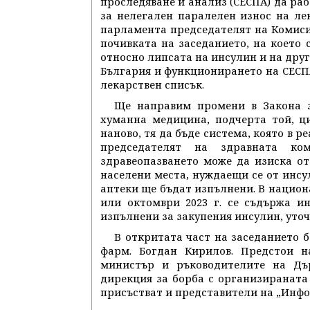
проследяване и анализ (СЕСПА) да ра
за нелегален паралелен износ на ле
парламента председателят на Комисия
почивката на заседанието, на което
относно липсата на инсулин и на дру
България и функционирането на СЕСП
лекарствен списък.
Ще направим промени в Закона за
хуманна медицина, подчерта той, ц
наново, тя да бъде система, която в 
председателят на здравната к
здравеопазването може да изиска о
населени места, нуждаещи се от инсул
аптеки ще бъдат изпълнени. В нацио
или октомври 2023 г. се съдържа и
изпълнени за закупения инсулин, уточ
В откритата част на заседанието 
фарм. Богдан Кирилов. Предстои н
министър и ръководителите на Дъ
дирекция за борба с организираната п
присъстват и представители на „Инфо