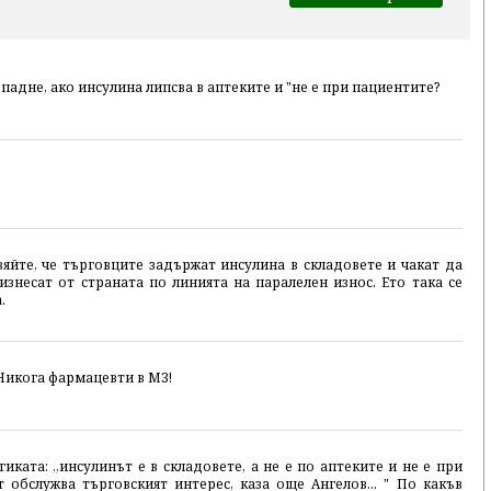
 падне, ако инсулина липсва в аптеките и "не е при пациентите?
вяйте, че търговците задържат инсулина в складовете и чакат да
 изнесат от страната по линията на паралелен износ. Ето така се
.
 Никога фармацевти в МЗ!
гиката: „инсулинът е в складовете, а не е по аптеките и не е при
ст обслужва търговският интерес, каза още Ангелов... " По какъв