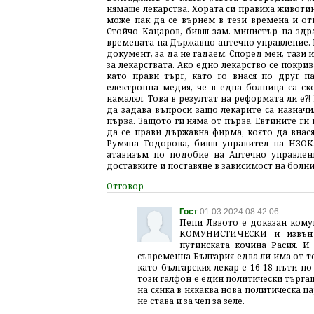
нямаше лекарства. Хората си правиха животин
може пак да се върнем в тези времена и отн
Стойчо Кацаров, бивш зам.-министър на здра
времената на Държавно аптечно управление. М
документ, за да не гадаем. Според мен, тази 
за лекарствата. Ако едно лекарство се покрив
като прави търг, като го внася по друг п
електронна медия, че в една болница са ско
намалял. Това в резултат на реформата ли е?!
да задава въпроси защо лекарите са назначил
първа. Защото ги няма от първа. Евтините ги 
да се прави държавна фирма, която да внася
Румяна Тодорова, бивш управител на НЗОК
атавизъм по подобие на Аптечно управлени
доставките и поставяне в зависимост на болни
Гост
01.03.2024 08:42:06
Пепи Лввото е доказан комун
КОМУНИСТИЧЕСКИ и извън 
путинската кочина Расия. И
съвременна България едва ли има от т
като българския лекар е 16-18 пъти по
този галфон е един политически търгаш
на сянка в някаква нова политическа п
не става и за чеп за зеле.