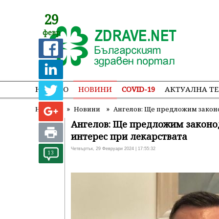
29
февр
НАЧАЛО
НОВИНИ
COVID-19
АКТУАЛНА Т
»
»
Начало
Новини
Ангелов: Ще предложим закон
Ангелов: Ще предложим законо
интерес при лекарствата
Четвъртък, 29 Февруари 2024 | 17:55:32
13