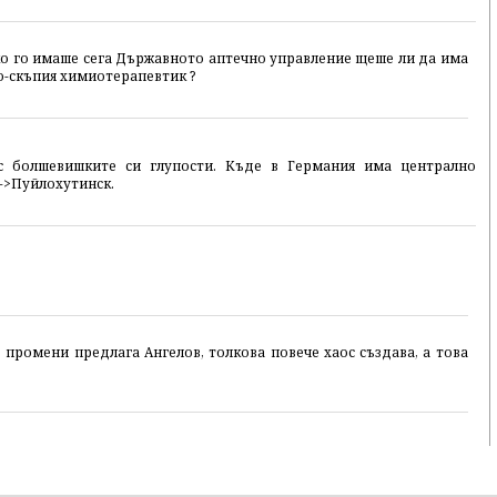
ко го имаше сега Държавното аптечно управление щеше ли да има
по-скъпия химиотерапевтик ?
 с болшевишките си глупости. Къде в Германия има централно
-->Пуйлохутинск.
е промени предлага Ангелов, толкова повече хаос създава, а това