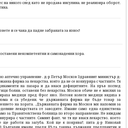
с на някого след като не продава инсулина, не реализира оборот,
гика.
вете и се чака да падне забраната за износ!
поставени некомпетентни и самонадеяни хора.
 аптечно управление . д-р Петър Москов Здравният министър д-
авна фирма за лекарства, която да не се конкурира с частните. Тя
дикаменти на пазара и да внася дефицитните. На пръв поглед
тици болни, оставени без лекарства. Москов обаче не е мислил за
мираха медици пред Фрог нюз. Негови колеги медици видяха в
изма и са убедени, че държавната фирма ще бъде товар за
чението на хората. „Държавната фирма на Москов ми напомня за
еделяше лекарствата от заводите. Имаше само една единствена
само за Правителствена болница по второ направление. Не виждам
курира с частните. Самият факт, че тя ще внася лекарство, което
че ще работи на загуба. Кой ще я покрива?, пита д-р Николай
В България имаше преди 89-та такива държавни предприятия и