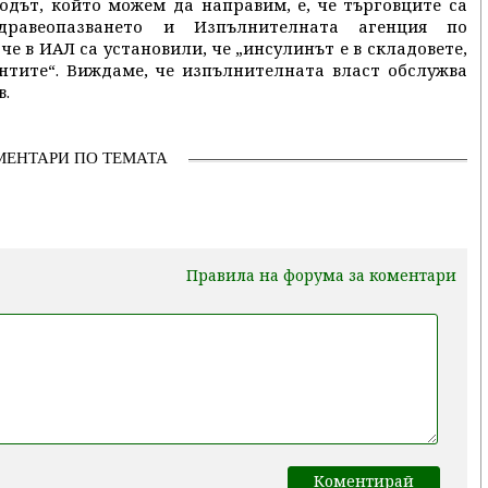
водът, който можем да направим, е, че търговците са
дравеопазването и Изпълнителната агенция по
 че в ИАЛ са установили, че „инсулинът е в складовете,
ентите“. Виждаме, че изпълнителната власт обслужва
в.
МЕНТАРИ ПО ТЕМАТА
Правила на форума за коментари