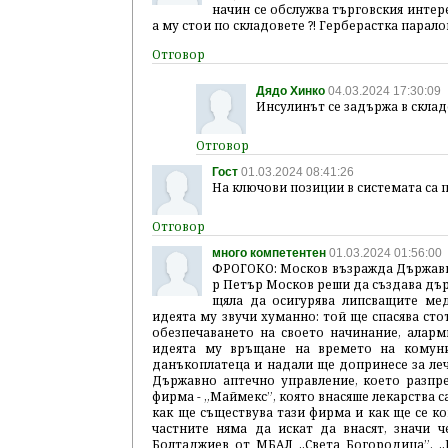
начин се обслужва търговския интере
а му стои по складовете ?! Герберастка парало
Дядо Хинко
04.03.2024 17:30:09
Инсулинът се задържа в складо
Гост
01.03.2024 08:41:26
На ключови позиции в системата са 
много компетентен
01.03.2024 01:56:00
ФРОГОКО: Москов възражда Държавно
р Петър Москов реши да създава държ
щяла да осигурява липсващите ме
идеята му звучи хуманно: той ще спасява сто
обезпечаването на своето начинание, алар
идеята му връщане на времето на комун
данъкоплатеца и надали ще допринесе за ле
Държавно аптечно управление, което разпр
фирма - „Маймекс”, която внасяше лекарства 
как ще съществува тази фирма и как ще се кон
частните няма да искат да внасят, значи 
Болтаджиев от МБАЛ „Света Богородица”. „