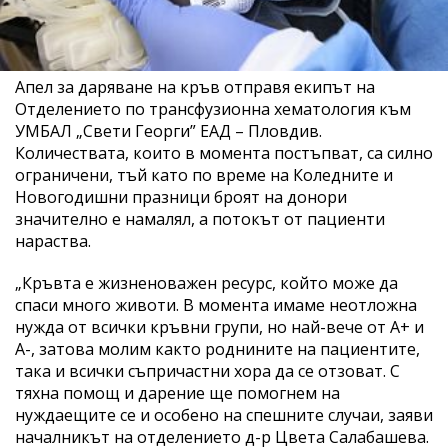
Апел за даряване на кръв отправя екипът на
Отделението по трансфузионна хематология към
УМБАЛ „Свети Георги” ЕАД – Пловдив.
Количествата, които в момента постъпват, са силно
ограничени, тъй като по време на Коледните и
Новогодишни празници броят на донори
значително е намалял, а потокът от пациенти
нараства.
„Кръвта е жизненоважен ресурс, който може да
спаси много животи. В момента имаме неотложна
нужда от всички кръвни групи, но най-вече от А+ и
А-, затова молим както роднините на пациентите,
така и всички съпричастни хора да се отзоват. С
тяхна помощ и дарение ще помогнем на
нуждаещите се и особено на спешните случаи, заяви
началникът на отделението д-р Цвета Салабашева.