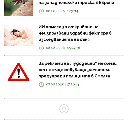
на западнонилска треска в Европа
08.08.2026 | 11:31:14
ИИ помага за откриване на
неизползвани здравни фактори в
изследванията на съня
08.08.2026 | 09:49:56
За реклами на „чудодейни“ мехлеми
от несъществуващи „лечители“
предупреди полицията в Смолян
07.08.2026 | 17:26:34