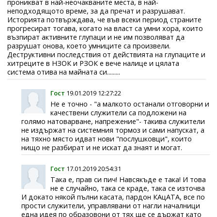
проникват в най-неочакваните места, в най-
неподходящото време, за да пречат и разрушават.
Историята потвърждава, че във всеки период страните
прогресират тогава, когато на власт са умни хора, които
възпират активните глупаци и не им позволяват да
разрушат онова, което умниците са произвели.
Деструктивни последствия от действията на глупаците и
хитреците в НЗОК и РЗОК е вече налице и цялата
система отива на майната си.........
Гост
19.01.2019 12:27:22
Не е точно - "а малкото останали отговорни и
качествени служители са подложени на
голямо натоварване, напрежение"- такива служители
не издържат на системния тормоз и сами напускат, а
на тяхно място идват нови "послушковци", които
нищо не разбират и не искат да знаят и могат.
Гост
17.01.2019 20:54:31
Така е, прав си пич! Навсякъде е така! И това
не е случайно, така се краде, така се източва
И докато някой пълни касата, пардон КАцАТА, все по
прости служители, управлявани от нагли началници
една идея по образовони от тях ще се държат като