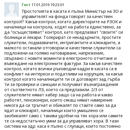
Гост
17.01.2019 19:23:01
Простотията в касата е пълна Министър на ЗО и
управителят на фонда говорят за качествен
контрол!? Какъв контрол, когато директорите на РЗОК и
началници на контрола, ходят на работа единствено, за
да "осъществяват" контрол, като предпазват "своите" си
болници и лекари. Толерират се некадърните, простите
служители, подмазвачите, интригантите и клюкарите, а
малкото останали отговорни и качествени служители са
подложени на голямо натоварване, напрежение,
свързано с новите моменти в електроното отчитане и
въвеждане на електронните фактури. За какъв качествен
контрол, когато всички ръководни кадри в касата са в
конфликт на интереси и податливи на корупция, за какъв
контрол когато началниците ти се договарят зад гърба
ти за проверки и санкции и получават възнаграждения
от съответното ЛЗ, което са предпазили. 2/3 от
служителите нямат хабер защо са на работа и какво
работят, пенсионери, които сякаш нямат намерение
никога да си тръгнат и обикалят по стаите само за да
ядат и клюкарят, началници които умишлено се
заобикалят само с такива удобни на тях хора или самите
те са недостатъчно умни за да управляват хора. В тази
система на здр. каса е пълно с глупаци, които постоянно