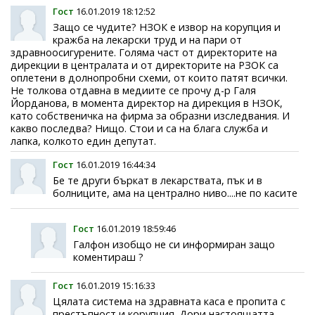
Гост
16.01.2019 18:12:52
Защо се чудите? НЗОК е извор на корупция и
кражба на лекарски труд и на пари от
здравноосигурените. Голяма част от директорите на
дирекции в централата и от директорите на РЗОК са
оплетени в долнопробни схеми, от които патят всички.
Не толкова отдавна в медиите се прочу д-р Галя
Йорданова, в момента директор на дирекция в НЗОК,
като собственичка на фирма за образни изследвания. И
какво последва? Нищо. Стои и са на блага служба и
лапка, колкото един депутат.
Гост
16.01.2019 16:44:34
Бе те други бъркат в лекарствата, пък и в
болниците, ама на централно ниво....не по касите
Гост
16.01.2019 18:59:46
Галфон изобщо не си информиран защо
коментираш ?
Гост
16.01.2019 15:16:33
Цялата система на здравната каса е пропита с
престъпност и корупция. Дори настоящатта