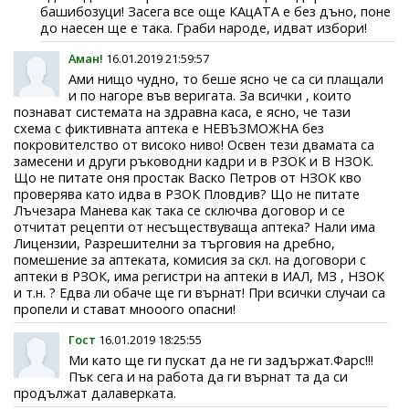
башибозуци! Засега все още КАцАТА е без дъно, поне
до наесен ще е така. Граби народе, идват избори!
Аман!
16.01.2019 21:59:57
Ами нищо чудно, то беше ясно че са си плащали
и по нагоре във веригата. За всички , които
познават системата на здравна каса, е ясно, че тази
схема с фиктивната аптека е НЕВЪЗМОЖНА без
покровителство от високо ниво! Освен тези двамата са
замесени и други ръководни кадри и в РЗОК и В НЗОК.
Що не питате оня простак Васко Петров от НЗОК кво
проверява като идва в РЗОК Пловдив? Що не питате
Лъчезара Манева как така се сключва договор и се
отчитат рецепти от несъществуваща аптека? Нали има
Лицензии, Разрешителни за търговия на дребно,
помешение за аптеката, комисия за скл. на договори с
аптеки в РЗОК, има регистри на аптеки в ИАЛ, МЗ , НЗОК
и т.н. ? Едва ли обаче ще ги върнат! При всички случаи са
пропели и стават мнооого опасни!
Гост
16.01.2019 18:25:55
Ми като ще ги пускат да не ги задържат.Фарс!!!
Пък сега и на работа да ги върнат та да си
продължат далаверката.