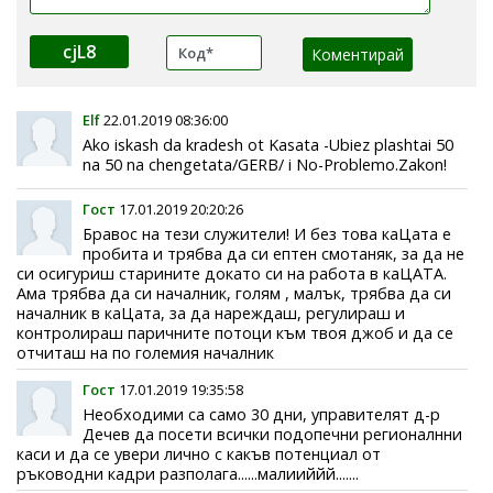
cjL8
Elf
22.01.2019 08:36:00
Ako iskash da kradesh ot Kasata -Ubiez plashtai 50
na 50 na chengetata/GERB/ i No-Problemo.Zakon!
Гост
17.01.2019 20:20:26
Бравос на тези служители! И без това каЦата е
пробита и трябва да си ептен смотаняк, за да не
си осигуриш старините докато си на работа в каЦАТА.
Ама трябва да си началник, голям , малък, трябва да си
началник в каЦата, за да нареждаш, регулираш и
контролираш паричните потоци към твоя джоб и да се
отчиташ на по големия началник
Гост
17.01.2019 19:35:58
Необходими са само 30 дни, управителят д-р
Дечев да посети всички подопечни регионалнни
каси и да се увери лично с какъв потенциал от
ръководни кадри разполага......малииййй.......