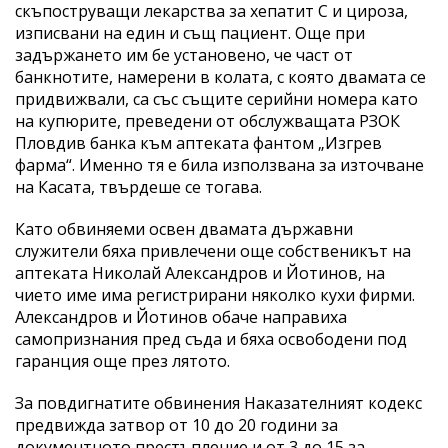
скъпоструващи лекарства за хепатит С и цироза,
изписвани на един и същ пациент. Още при
задържането им бе установено, че част от
банкнотите, намерени в колата, с която двамата се
придвижвали, са със същите серийни номера като
на купюрите, преведени от обслужващата РЗОК
Пловдив банка към аптеката фантом „Изгрев
фарма“. Именно тя е била използвана за източване
на Касата, твърдеше се тогава.
Като обвиняеми освен двамата държавни
служители бяха привлечени още собственикът на
аптеката Николай Александров и Йотинов, на
чието име има регистрирани няколко кухи фирми.
Александров и Йотинов обаче направиха
самопризнания пред съда и бяха освободени под
гаранция още през лятото.
За повдигнатите обвинения Наказателният кодекс
предвижда затвор от 10 до 20 години за
документното престъпление и от 3 до 15 за