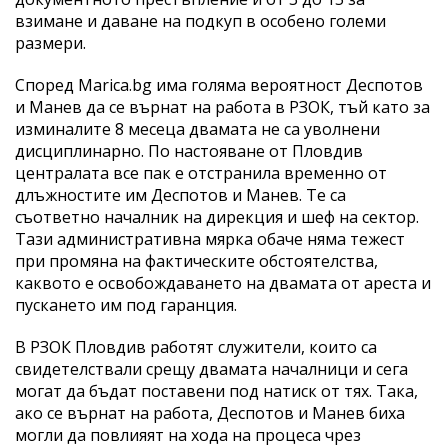
взимане и даване на подкуп в особено големи
размери.
Според Marica.bg има голяма вероятност Деспотов
и Манев да се върнат на работа в РЗОК, тъй като за
изминалите 8 месеца двамата не са уволнени
дисциплинарно. По настояване от Пловдив
централата все пак е отстранила временно от
длъжностите им Деспотов и Манев. Те са
съответно началник на дирекция и шеф на сектор.
Тази административна мярка обаче няма тежест
при промяна на фактическите обстоятелства,
каквото е освобождаването на двамата от ареста и
пускането им под гаранция.
В РЗОК Пловдив работят служители, които са
свидетелствали срещу двамата началници и сега
могат да бъдат поставени под натиск от тях. Така,
ако се върнат на работа, Деспотов и Манев биха
могли да повлияят на хода на процеса чрез