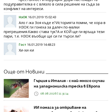
подуправителка е с влязло в сила решение на съда за
конфликт на интереси.
НзОК
16.01.2019 15:02:43
Ало г-жа Зоя къде е?Историята помни, че хора в
НЗОК ги гонеха за далеч по-малки
прегрешения.Какво става тук?А и КОЙ ще ги връща тези
пари, т.е. НЗОК въобще ще си ги търси ли?
Гост
16.01.2019 14:48:23
Хи-хи-хи
Още от Новини
Гърция и Италия - с най-много случаи
на западнонилска треска в Европа
08.08.2026 | 11:31:14
ИИ помага за откриване на