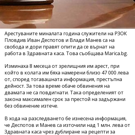
Арестуваните миналата година служители на РЗОК
Пловдив Иван Деспотов и Влади Манев са на
свобода и дори правят опити да се върнат на
работа в Здравната каса. Това съобщава Marica.bg.
Изминаха 8 месеца от зрелищния им арест, при
който в колата им бяха намерени близо 47 000 лева
от, според тогавашната информация, престъпна
дейност. За това време обаче обвинения на
двамата не са повдигнати. Така определеният от
закона максимален срок за престой на задържани
без обвинение изтече.
В хода на разследването бе изнесена информация,
че Деспотов и Манев са източили над 1 млн. лева от
Здравната каса чрез дублиране на рецепти за