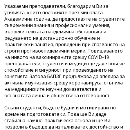
Уважаеми преподаватели, благодарим Ви за
усилията, които положихте през миналата
Академична година, да предоставяте на студентите
съвременни знания и професионални умения,
въпреки тежката пандемична обстановка и
редуването на дистанционно обучение и
практически занятия, проведени при спазването на
строги противоепидемични мерки. Повишаването
на нивото на ваксинираните срещу COVID-19
преподаватели, студенти и медици ще даде повече
спокойствие и сигурност при провеждането на
занятията. Затова БАПЗГ продължава да апелира за
активна имунизация срещу коронавируса, стъпила
на медицинските научни доказателства и
осъзнатата лична и обществена отговорност.
Скъпи студенти, бъдете будни и мотивирани по
време на подготовката си. Това ще Ви даде
стабилна научно-практическа основа и ще Ви
позволи в бъдеще да изпълнявате с достойнство и