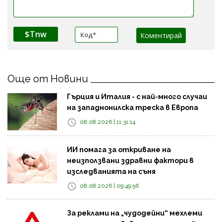
$Tnw
Още от Новини
Гърция и Италия - с най-много случаи
на западнонилска треска в Европа
08.08.2026 | 11:31:14
ИИ помага за откриване на
неизползвани здравни фактори в
изследванията на съня
08.08.2026 | 09:49:56
За реклами на „чудодейни“ мехлеми