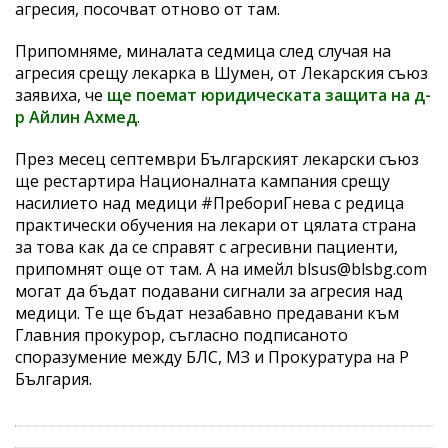
агресия, посочват отново от там.
Припомняме, миналата седмица след случая на
агресия срещу лекарка в Шумен, от Лекарския съюз
заявиха, че
ще поемат юридическата защита на д-
р Айлин Ахмед
.
През месец септември Българският лекарски съюз
ще рестартира Националната кампания срещу
насилието над медици #ПребориГнева с редица
практически обучения на лекари от цялата страна
за това как да се справят с агресивни пациенти,
припомнят още от там. А на имейл blsus@blsbg.com
могат да бъдат подавани сигнали за агресия над
медици. Те ще бъдат незабавно предавани към
Главния прокурор, съгласно подписаното
споразумение между БЛС, МЗ и Прокуратура на Р
България.