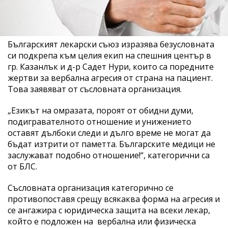
Българският лекарски съюз изразява безусловната
си подкрепа към целия екип на спешния център в
гр. Казанлък и д-р Садет Нури, които са поредните
жертви за вербална агресия от страна на пациент.
Това заявяват от съсловната организация.
„Езикът на омразата, пороят от обидни думи,
подигравателното отношение и унижението
оставят дълбоки следи и дълго време не могат да
бъдат изтрити от паметта. Българските медици не
заслужават подобно отношение!“, категорични са
от БЛС.
Съсловната организация категорично се
противопоставя срещу всякаква форма на агресия и
се ангажира с юридическа защита на всеки лекар,
който е подложен на вербална или физическа