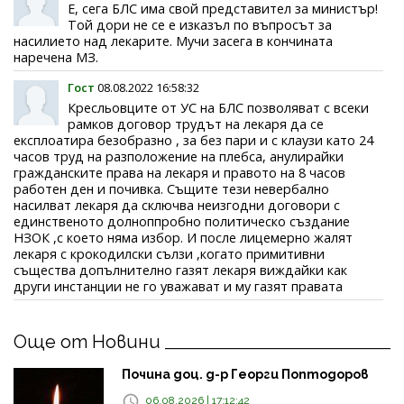
Е, сега БЛС има свой представител за министър!
Той дори не се е изказъл по въпросът за
насилието над лекарите. Мучи засега в кончината
наречена МЗ.
Гост
08.08.2022 16:58:32
Кресльовците от УС на БЛС позволяват с всеки
рамков договор трудът на лекаря да се
експлоатира безобразно , за без пари и с клаузи като 24
часов труд на разположение на плебса, анулирайки
гражданските права на лекаря и правото на 8 часов
работен ден и почивка. Същите тези невербално
насилват лекаря да сключва неизгодни договори с
единственото долноппробно политическо създание
НЗОК ,с което няма избор. И после лицемерно жалят
лекаря с крокодилски сълзи ,когато примитивни
същества допълнително газят лекаря виждайки как
други инстанции не го уважават и му газят правата
Още от Новини
Почина доц. д-р Георги Поптодоров
06.08.2026 | 17:12:42