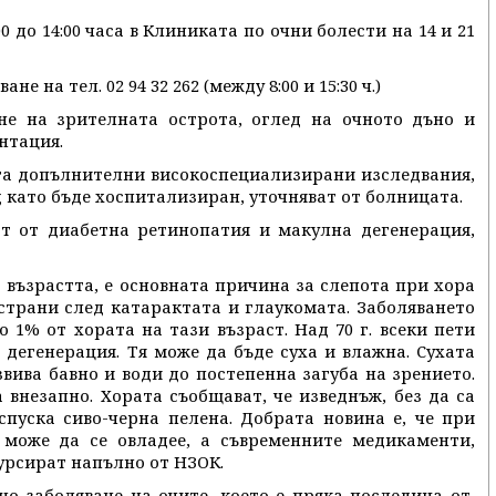
0 до 14:00 часа в Клиниката по очни болести на 14 и 21
 на тел. 02 94 32 262 (между 8:00 и 15:30 ч.)
е на зрителната острота, оглед на очното дъно и
нтация.
га допълнителни високоспециализирани изследвания,
д като бъде хоспитализиран, уточняват от болницата.
ат от диабетна ретинопатия и макулна дегенерация,
 възрастта, е основната причина за слепота при хора
страни след катарактата и глаукомата. Заболяването
ло 1% от хората на тази възраст. Над 70 г. всеки пети
дегенерация. Тя може да бъде суха и влажна. Сухата
вива бавно и води до постепенна загуба на зрението.
 внезапно. Хората съобщават, че изведнъж, без да са
пуска сиво-черна пелена. Добрата новина е, че при
 може да се овладее, а съвременните медикаменти,
бурсират напълно от НЗОК.
о заболяване на очите, което е пряка последица от