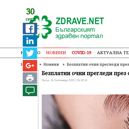
30
септ
НАЧАЛО
НОВИНИ
COVID-19
АКТУАЛНА Т
»
»
Начало
Новини
Безплатни очни прегледи пре
Безплатни очни прегледи през 
Петък, 30 Септември 2022 | 16:18:10