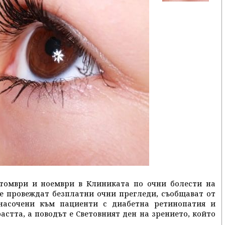
томври и ноември в Клиниката по очни болести на
е провеждат безплатни очни прегледи, съобщават от
 насочени към пациенти с диабетна ретинопатия и
астта, а поводът е Световният ден на зрението, който