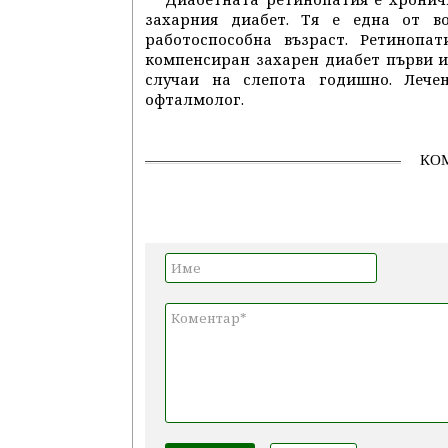
захарния диабет. Тя е една от в
работоспособна възраст. Ретинопа
компенсиран захарен диабет първи и
случаи на слепота годишно. Лече
офталмолог.
КО