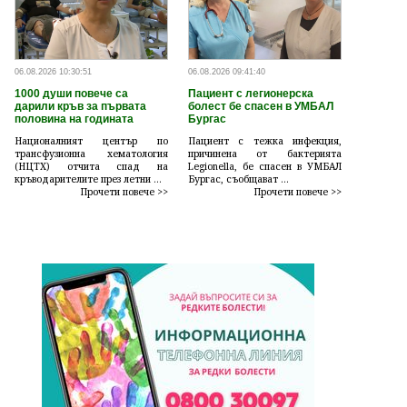
06.08.2026 10:30:51
06.08.2026 09:41:40
1000 души повече са
Пациент с легионерска
дарили кръв за първата
болест бе спасен в УМБАЛ
половина на годината
Бургас
Националният център по
Пациент с тежка инфекция,
трансфузионна хематология
причинена от бактерията
(НЦТХ) отчита спад на
Legionella, бе спасен в УМБАЛ
кръводарителите през летни ...
Бургас, съобщават ...
Прочети повече >>
Прочети повече >>