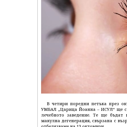
В четири поредни петъка през ок
УМБАЛ „Царица Йоанна – ИСУЛ“ ще с
лечебното заведение. Те ще бъдат
макулна дегенерация, свързана с възр
отбелязваме на 13 октомври.