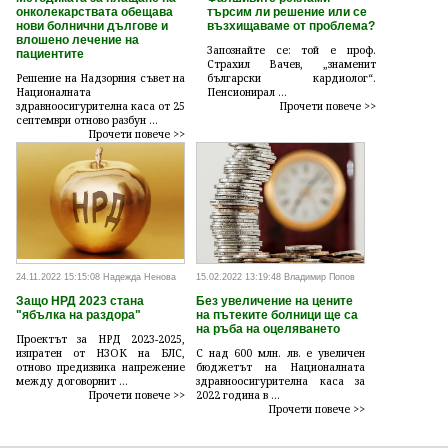
онколекарствата обещава
търсим ли решение или се
нови болнични дългове и
възхищаваме от проблема?
влошено лечение на
Запознайте се: той е проф.
пациентите
Страхил Вачев, „знаменит
Решение на Надзорния съвет на
български кардиолог“.
Националната
Пенсионирал ...
здравноосигурителна каса от 25
Прочети повече >>
септември отново разбун ...
Прочети повече >>
24.11.2022 15:15:08 Надежда Ненова
15.02.2022 13:19:48 Владимир Попов
Защо НРД 2023 стана
Без увеличение на цените
"ябълка на раздора"
на пътеките болници ще са
на ръба на оцеляването
Проектът за НРД 2023-2025,
изпратен от НЗОК на БЛС,
С над 600 млн. лв. е увеличен
отново предизвика напрежение
бюджетът на Националната
между договорнит ...
здравноосигурителна каса за
Прочети повече >>
2022 година в ...
Прочети повече >>