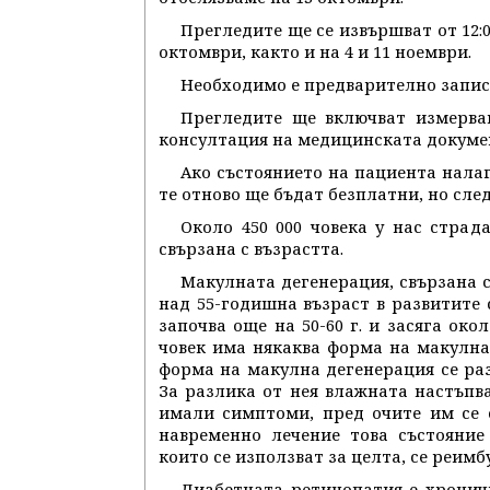
Прегледите ще се извършват от 12:0
октомври, както и на 4 и 11 ноември.
Необходимо е предварително записване
Прегледите ще включват измерван
консултация на медицинската докуме
Ако състоянието на пациента нала
те отново ще бъдат безплатни, но сле
Около 450 000 човека у нас страд
свързана с възрастта.
Макулната дегенерация, свързана с
над 55-годишна възраст в развитите 
започва още на 50-60 г. и засяга око
човек има някаква форма на макулна 
форма на макулна дегенерация се раз
За разлика от нея влажната настъпва
имали симптоми, пред очите им се с
навременно лечение това състояние
които се използват за целта, се реим
Диабетната ретинопатия е хроничн