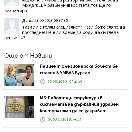
МУРДЖЕВА разби университета тоз ще го
ликвидира
Да да
23.09.2023 09:37:30
Тази ли е голям специалист? Пази боже сляпо да
прогледне! Не е ли време да ходи да си гледа
пенсията?
Още от Новини
Пациент с легионерска болест бе
спасен в УМБАЛ Бургас
06.08.2026 | 09:41:40
МЗ: Работещи структури в
системата на държавния здравен
контрол няма да се закриват
05.08.2026 | 18:56:17