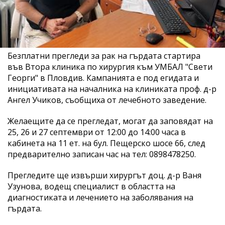
Безплатни прегледи за рак на гърдата стартира
във Втора клиника по хирургия към УМБАЛ "Свети
Георги" в Пловдив. Кампанията е под егидата и
инициативата на началника на клиниката проф. д-р
Ангел Учиков, съобщиха от лечебното заведение.
Желаещите да се прегледат, могат да заповядат на
25, 26 и 27 септември от 12:00 до 14:00 часа в
кабинета на 11 ет. на бул. Пещерско шосе 66, след
предварително записан час на тел: 0898478250.
Прегледите ще извърши хирургът доц. д-р Ваня
Узунова, водещ специалист в областта на
диагностиката и лечението на заболявания на
гърдата.