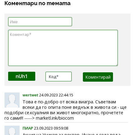
Коментари по темата
nUh1
wertwet
24.09.2023 22:44:15
Това е по-добро от всяка виагра. Съветвам
всеки да го опита поне веднъж в живота си - ще
подобри се.ксуалния ви живот многократно, прочетете
го сами!!! -----> marketl.ink/biocom
ПИАР
23.09.2023 09:59:08
Акция на Учиков за ректор. Иначе е гола вода.