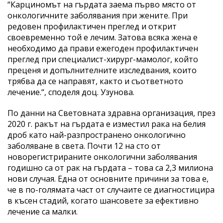
“Карциномът на гърдата заема първо място от
онкологичните заболявания при жените. При
редовен профилактичен преглед и открит
своевременно той е лечим. Затова всяка жена е
необходимо да прави ежегоден профилактичен
преглед при специалист-хирург-мамолог, който
преценя и допълнителните изследвания, които
трябва да се направят, както и съответното
лечение.“, споделя доц. Узунова.
По данни на Световната здравна организация, през
2020 г. ракът на гърдата е изместил рака на белия
дроб като най-разпространено онкологично
заболяване в света. Почти 12 на сто от
новорегистрираните онкологични заболявания
годишно са от рак на гърдата – това са 2,3 милиона
нови случая. Една от основните причини за това е,
че в по-голямата част от случаите се диагностицира
в късен стадий, когато шансовете за ефективно
лечение са малки.