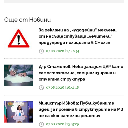
Още от Новини
За реклами на „чудодейни“ мехлеми
от несъществуващи „лечители“
предупреди полицията в Смолян
07.08.2026 | 17:26:34
Д-р Стаменов: Нека запазим ЦАР като
самостоятелна, специализирана и
отчетна структура
07.08.2026 | 16:52:18
Министър Ивкова: Публикуваните
идеи за промяна в структурите на МЗ
не са окончателни решения
07.08.2026 | 13:45:29