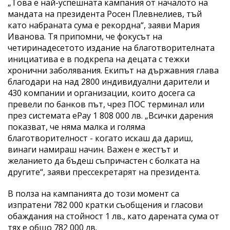
„Това е най-успешната кампания от началото на
мандата на президента Росен Плевнелиев, тъй
като набраната сума е рекордна“, заяви Мария
Иванова. Тя припомни, че фокусът на
четиринадесетото издание на благотворителната
инициатива е в подкрепа на децата с тежки
хронични заболявания. Екипът на държавния глава
благодари на над 2800 индивидуални дарители и
430 компании и организации, които досега са
превели по банков път, чрез ПОС терминал или
през системата еPay 1 808 000 лв. „Всички дарения
показват, че няма малка и голяма
благотворителност - когато искаш да дариш,
винаги намираш начин. Важен е жестът и
желанието да бъдеш съпричастен с болката на
другите“, заяви прессекретарят на президента.
В полза на кампанията до този момент са
изпратени 782 000 кратки съобщения и гласови
обаждания на стойност 1 лв., като дарената сума от
тях е общо 782 000 лв.