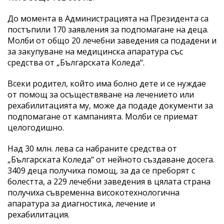
До момента в Администрацията на Президента са
постъпили 170 заявления за подпомагане на деца.
Молби от общо 20 лечебни заведения са подадени и
за закупуване на медицинска апаратура със
средства от „Българската Коледа“.
Всеки родител, който има болно дете и се нуждае
от помощ за осъществяване на лечението или
рехабилитацията му, може да подаде документи за
подпомагане от кампанията. Молби се приемат
целогодишно.
Над 30 млн. лева са набраните средства от
„Българската Коледа“ от нейното създаване досега.
3409 деца получиха помощ, за да се преборят с
болестта, а 229 лечебни заведения в цялата страна
получиха съвременна високотехнологична
апаратура за диагностика, лечение и
рехабилитация.