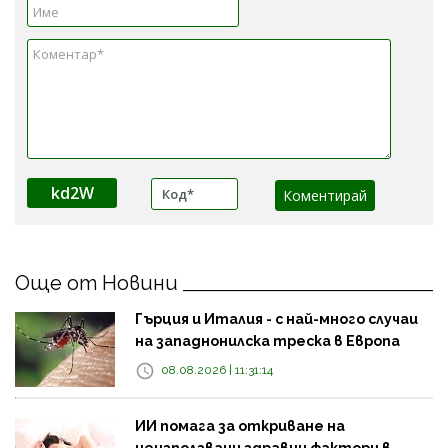
kd2W
Още от Новини
Гърция и Италия - с най-много случаи
на западнонилска треска в Европа
08.08.2026 | 11:31:14
ИИ помага за откриване на