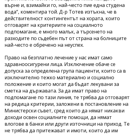
върне и, взимайки го, най-често пие една студена
вода“, коментира той. Д-р Тотев изтъкна, че в
действителност контингентът на хората, които
отговарят на критериите на социалното
подпомагане, е много малък, а търсенето на
разходите по съдебен път от страна на болниците
най-често е обречено на неуспех.
Право на безплатно лечение у нас имат само
здравноосигурени лица. Изключение обаче се
допуска за определена група пациенти, които са в
изключително тежко материално и социално
положение и които могат да бъдат лекувани за
сметка на държавата. За да имат право на
подпомагане по тази линия, те трябва да отговарят
на редица критерии, заложени в постановление на
Министерски съвет, сред които да нямат никакви
доходи освен социалните помощи, да нямат
влогове в банки или други източници на приход. Те
не трябва да притежават и имоти, които да им