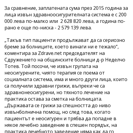
За сравнение, заплатената сума през 2015 година за
лица извън здравноосигурителната система е с 200
000 лева по-малко или 2 628 820 лева, а година по-
рано е още по-ниска - 2 579 139 лева.
„Такъв тип пациенти продължават да са сериозно
бреме за болниците, което винаги ни е тежало“,
коментира за Zdrave.net председателят на
Сдружението на общинските болници д-р Неделчо
Тотев. Той посочи, че извън групата на
неосигурените, чиято терапия се поема от
социалната система, има и много други лица, които
са получили здравни грижи, въпреки че са
здравнонеосигурени, но тяхното лечение на
практика остава за сметка на болницата.
„Държавата се грижи за спешността до ниво
извънболнична помощ, но след това, когато
пациентът е неосигурен и трябва да попадне в
някое лечебно заведение в спешен порядък, на
практика лечебното заведение няма как да го