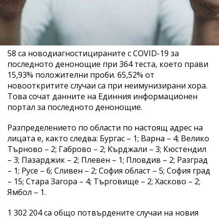
58 са новодиагностицираните с COVID-19 за
последното денонощие при 364 теста, което прави
15,93% положителни проби. 65,52% от
новооткритите случаи са при неимунизирани хора.
Това сочат данните на Единния информационен
портал за последното денонощие.
Разпределението по области по настоящ адрес на
лицата е, както следва: Бургас – 1; Варна – 4; Велико
Търново – 2; Габрово – 2; Кърджали – 3; Кюстендил
– 3; Пазарджик – 2; Плевен – 1; Пловдив – 2; Разград
– 1; Русе – 6; Сливен – 2; София област – 5; София град
– 15; Стара Загора – 4; Търговище – 2; Хасково – 2;
Ямбол – 1.
1 302 204 са общо потвърдените случаи на новия