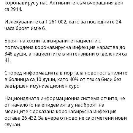
коронавирус у нас. Активните към вчерашния ден
са 2914.
Излекуваните са 1 261 002, като за последните 24
часа броят им е 6.
Броят на хоспитализираните пациенти с
потвърдена коронавирусна инфекция нараства до
346 души, а пациентите в интензивни отделения са
41.
Според информацията в портала новопостъпилите
в болница са 10 души, като 40% от тях са били без
завършен имунизационен курс.
Националната информационна система отчита, че
от началото на епидемията у нас броят на
медиците с доказана коронавирусна инфекция
остава 26 432. За вчера отново не са отчетени нови
случаи.