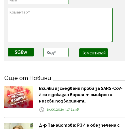
SG8w
Още от Новини
Всички изследвани проби за SARS-CoV-
2 са с доказан вариант омикрон и
негови подварианти
25.09.2025 | 17:24:38
Д-р Панайотова: РЗИ е обезпечена с