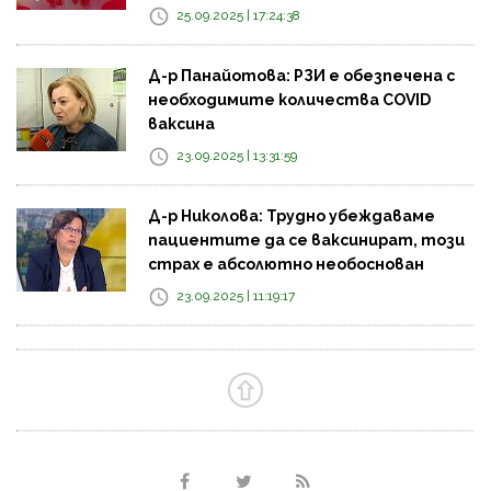
25.09.2025 | 17:24:38
Д-р Панайотова: РЗИ е обезпечена с
необходимите количества COVID
ваксина
23.09.2025 | 13:31:59
Д-р Николова: Трудно убеждаваме
пациентите да се ваксинират, този
страх е абсолютно необоснован
23.09.2025 | 11:19:17