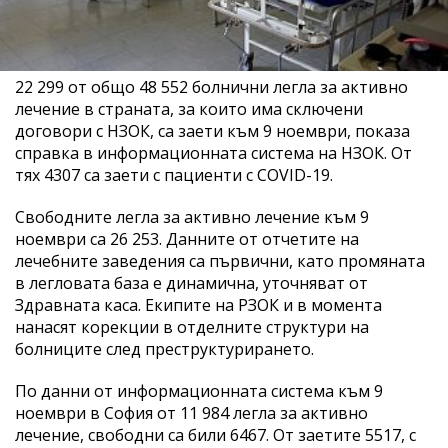
22 299 от общо 48 552 болнични легла за активно
лечение в страната, за които има сключени
договори с НЗОК, са заети към 9 ноември, показа
справка в информационната система на НЗОК. От
тях 4307 са заети с пациенти с COVID-19.
Свободните легла за активно лечение към 9
ноември са 26 253. Данните от отчетите на
лечебните заведения са първични, като промяната
в легловата база е динамична, уточняват от
Здравната каса. Екипите на РЗОК и в момента
нанасят корекции в отделните структури на
болниците след преструктурирането.
По данни от информационната система към 9
ноември в София от 11 984 легла за активно
лечение, свободни са били 6467. От заетите 5517, с