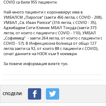
COVID са били 955 пациенти.
Най-много пациенти с коронавирус има в
УМБАЛСМ „Пирогов“ (заети 456 легла, с COVID - 208),
УМБАЛ „Св. Иван Рилски“ (316 легла, с COVID - 35),
Аджибадем Сити Клиник МБАЛ Токуда (заети 373
легла, от които с пациенти с COVID - 110), УМБАЛ
„Софиямед“ - заети 264 легла, от които с пациенти с
COVID - 57). В Инфекциозна болница от общо 127
легла заети са 92, от които 88 с пациенти с COVID),
сочат данните на НЗОК към 9 ноември.
За повече информация вижте
тук.
СПОДЕЛИ: