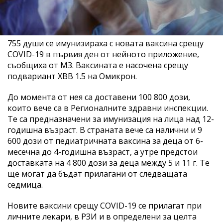
755 души се имунизираха с новата ваксина срещу
COVID-19 в първия ден от нейното приложение,
съобщиха от МЗ. Ваксината е насочена срещу
подвариант XBB 1.5 на Омикрон.
До момента от нея са доставени 100 800 дози,
които вече са в Регионалните здравни инспекции.
Те са предназначени за имунизация на лица над 12-
годишна възраст. В страната вече са налични и 9
600 дози от педиатричната ваксина за деца от 6-
месечна до 4-годишна възраст, а утре предстои
доставката на 4 800 дози за деца между 5 и 11 г. Те
ще могат да бъдат прилагани от следващата
седмица.
Новите ваксини срещу COVID-19 се прилагат при
личните лекари, в РЗИ и в определени за целта