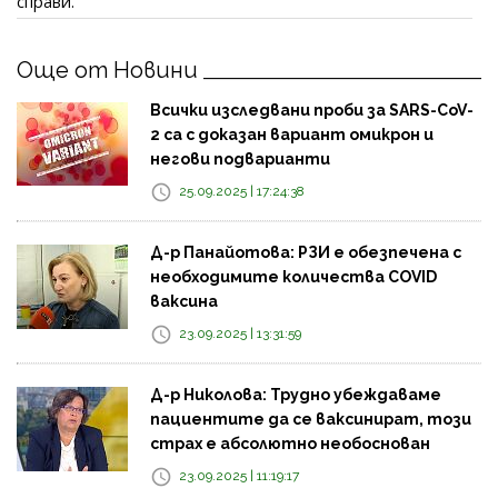
справи.
Още от Новини
Всички изследвани проби за SARS-CoV-
2 са с доказан вариант омикрон и
негови подварианти
25.09.2025 | 17:24:38
Д-р Панайотова: РЗИ е обезпечена с
необходимите количества COVID
ваксина
23.09.2025 | 13:31:59
Д-р Николова: Трудно убеждаваме
пациентите да се ваксинират, този
страх е абсолютно необоснован
23.09.2025 | 11:19:17