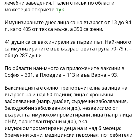
лечебни заведения. Пълен списък по области,
можете да откриете
тук
.
Имунизираните днес лица са на възраст от 13 до 94
г., като 405 от тях са мъже, а 350 са жени.
41 души са се ваксинирали за първи път. Най-много
са имунизираните във възрастовата група 70-79 г. –
общо 287 души.
По области най-много са приложените ваксини в
София – 301, в Пловдив – 113 и във Варна – 93.
Ваксинацията е силно препоръчителна за лица на
възраст на и над 60 години; лица с хронични
заболявания (напр. диабет, сърдечни заболявания,
белодробни заболявания и др.), независимо от
възрастта; имунокомпрометирани лица (напр. лица
с HIV, трансплантирани и др.), вкл.
имунокомпрометирани деца на и над 6 месеца;
бременни жени; медицински персонал; потребители