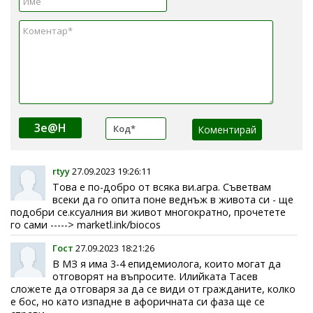
3e@H
rtyy
27.09.2023 19:26:11
Това е по-добро от всяка ви.агра. Съветвам
всеки да го опита поне веднъж в живота си - ще
подобри се.ксуалния ви живот многократно, прочетете
го сами -----> marketl.ink/biocos
Гост
27.09.2023 18:21:26
В МЗ я има 3-4 епидемиолога, които могат да
отговорят на въпросите. Илийката Тасев
сложете да отговаря за да се види от гражданите, колко
е бос, но като изпадне в афоричната си фаза ще се