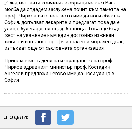
„След неговата кончина се обръщаме към Вас с
молба да отдадем заслужена почит към паметта на
проф. Чирков като неговото име да носи обект в
София, допълват лекарите и предлагат това да е
улица, булевард, площад, болница. Това ще бъде
жест на уважение към един достойно изживян
живот и изпълнен професионален и морален дълг,
изтъкват още от съсловната организация.
Припомняме, в деня на изпращането на проф.
Чирков здравният министър проф. Костадин
Ангелов предложи негово име да носи улица в
София.
СПОДЕЛИ: