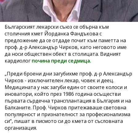
Българският лекарски съюз се обърна към
столичния кмет Йорданка Фандъкова с
предложение да се отдаде почит към паметта на
проф. д-р Александър Чирков, като неговото име
да носи обществен обект в столицата. Видният
кардиолог
почина преди седмица.
„Преди броени дни загубихме проф. д-р Александър
Чирков - изключителен лекар, човек и деец.
Медицината у нас загуби един от своите колоси и
иноватори, който през 1986 година осъществи
първата сърдечна трансплантация в България и на
Балканите. Проф. Чирков притежаваше световна
популярност и признателност за професионализма
си“, пишат в писмото си до кмета от съсловната
организация.