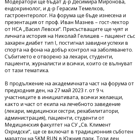
Модератори ще бъдат д-р Десимира Миронова,
ендокринолог, и д-р Герасим Темелков,
гастроентеролог. На форума ще бъде изнесена и
презентация от проф. Иван Мазнев – гост-лектор
от НСА „Васил Левски“. Присъстващите ще чуят и
личната история на Николай Гелишев – пациент със
захарен диабет тип І, постигнал завидни успехи в
спорта на фона на добър контрол на заболяването.
Събитието е отворено за лекари, студенти,
пациенти, журналисти и всички, които се вълнуват
от тази тематика.
В продължение на академичната част на форума от
предходния ден, на 27 май 2023 г. от 9 ч.
участниците в инициативата, всички желаещи,
както и част от екипа на лечебното заведение
(лекари, медицински сестри, рехабилитатори,
администрация), пациенти, студенти от
Медицинския факултет на СУ „Св. Климент
Охридски“, ще се включат в традиционния съботен
маратон на 5KM RUN в Южния парк. Този ден