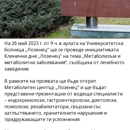
На 26 май 2023 г. от 9 ч. в аулата на Университетска
болница „Лозенец“ ще се проведе инициативата
Клинични дни „Лозенец“ на тема „Метаболизъм и
метаболитни заболявания“, съобщиха от лечебното
заведение.
В рамките на проявата ще бъде открит
Метаболитен център „Лозенец“ и ще бъдат
представени презентации от водещи специалисти
– ендокринолози, гастроентеролози, диетолози,
психолози, рехабилитатори, свързани със
затлъстяването, хранителните нарушения и
придружаващите ги усложнения.