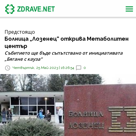
Предстоящо
Болница „Лозенец“ открива Метаболитен
център
Събитието ще бъде съпътствано от инициативата
„Бягане с кауза“
Четвъртък, 25 Май 2023 | 16:26:54
0