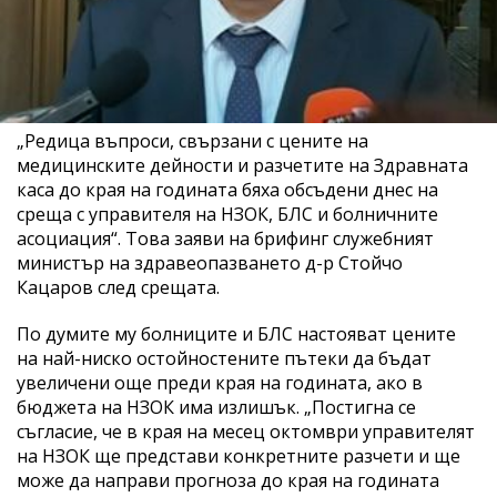
„Редица въпроси, свързани с цените на
медицинските дейности и разчетите на Здравната
каса до края на годината бяха обсъдени днес на
среща с управителя на НЗОК, БЛС и болничните
асоциация“. Това заяви на брифинг служебният
министър на здравеопазването д-р Стойчо
Кацаров след срещата.
По думите му болниците и БЛС настояват цените
на най-ниско остойностените пътеки да бъдат
увеличени още преди края на годината, ако в
бюджета на НЗОК има излишък. „Постигна се
съгласие, че в края на месец октомври управителят
на НЗОК ще представи конкретните разчети и ще
може да направи прогноза до края на годината