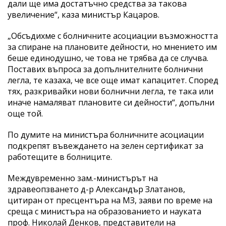
дали ще има достатъчно средства за такова
увеличение“, каза министър Кацаров.
„Обсъдихме с болничните асоциации възможността
за спиране на плановите дейности, но мнението им
беше единодушно, че това не трябва да се случва.
Поставих въпроса за допълнителните болнични
легла, те казаха, че все още имат капацитет. Според
тях, разкривайки нови болнични легла, те така или
иначе намаляват плановите си дейности“, допълни
още той.
По думите на министъра болничните асоциации
подкрепят въвеждането на зелен сертификат за
работещите в болниците.
Междувременно зам.-министърът на
здравеопзването д-р Александър Златанов,
цитиран от пресцентъра на МЗ, заяви по време на
среща с министъра на образованието и науката
проф. Николай Денков, представители на