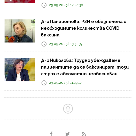
25.09.2025 | 17:24:38
Д-р Панайотова: РЗИ е обезпечена с
необходимите количества COVID
ваксина
23.09.2025 | 13:31:59
Д-р Николова: Трудно убеждаваме
пациентите да се ваксинират, този
страх е абсолютно необоснован
23.09.2025 | 11:19:17