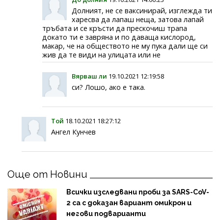
Долният, не се ваксинирай, изглежда ти
харесва да лапаш неща, затова лапай
тръбата и се кръсти да прескочиш трапа
докато ти е завряна и по даваща кислород,
макар, че на обществото не му пука дали ще си
жив да те види на улицата или не
Вярваш ли
19.10.2021 12:19:58
си? Лошо, ако е така.
Той
18.10.2021 18:27:12
Ангел Кунчев
Още от Новини
Всички изследвани проби за SARS-CoV-
2 са с доказан вариант омикрон и
негови подварианти