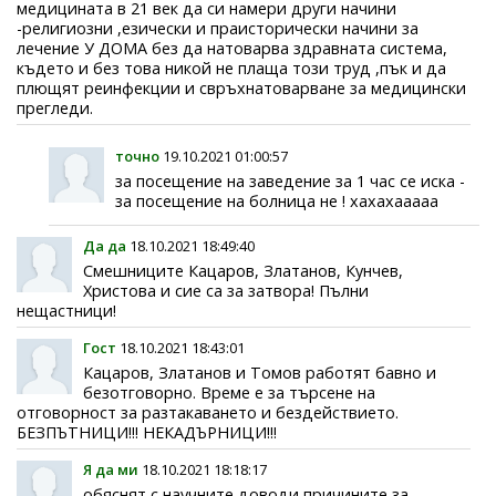
медицината в 21 век да си намери други начини
-религиозни ,езически и праисторически начини за
лечение У ДОМА без да натоварва здравната система,
където и без това никой не плаща този труд ,пък и да
плющят реинфекции и свръхнатоварване за медицински
прегледи.
точно
19.10.2021 01:00:57
за посещение на заведение за 1 час се иска -
за посещение на болница не ! хахахааааа
Да да
18.10.2021 18:49:40
Смешниците Кацаров, Златанов, Кунчев,
Христова и сие са за затвора! Пълни
нещастници!
Гост
18.10.2021 18:43:01
Кацаров, Златанов и Томов работят бавно и
безотговорно. Време е за търсене на
отговорност за разтакаването и бездействието.
БЕЗПЪТНИЦИ!!! НЕКАДЪРНИЦИ!!!
Я да ми
18.10.2021 18:18:17
обяснят с научните доводи причините за