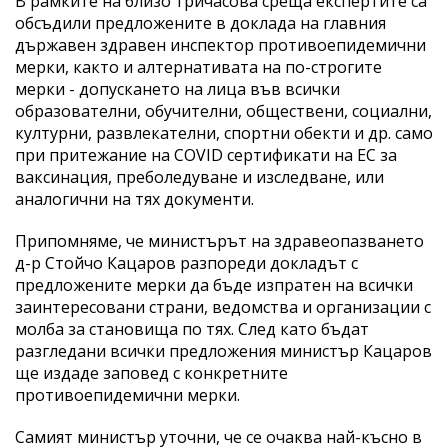
В рамките на близо тричасова среща експертите са
обсъдили предложените в доклада на главния
държавен здравен инспектор противоепидемични
мерки, както и алтернативата на по-строгите
мерки - допускането на лица във всички
образователни, обучителни, обществени, социални,
културни, развлекателни, спортни обекти и др. само
при притежание на COVID сертификати на ЕС за
ваксинация, преболедуване и изследване, или
аналогични на тях документи.
Припомняме, че министърът на здравеопазването
д-р Стойчо Кацаров разпореди докладът с
предложените мерки да бъде изпратен на всички
заинтересовани страни, ведомства и организации с
молба за становища по тях. След като бъдат
разгледани всички предложения министър Кацаров
ще издаде заповед с конкретните
противоепидемични мерки.
Самият министър уточни, че се очаква най-късно в