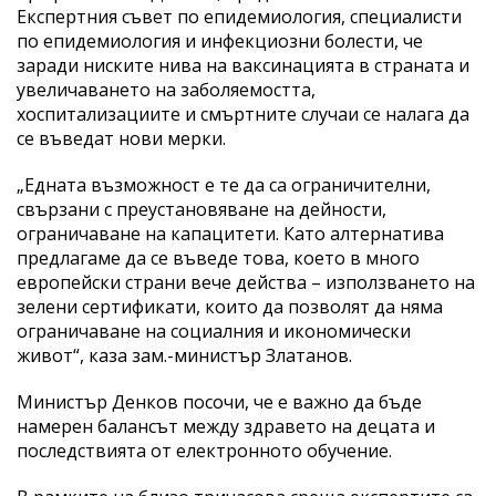
Експертния съвет по епидемиология, специалисти
по епидемиология и инфекциозни болести, че
заради ниските нива на ваксинацията в страната и
увеличаването на заболяемостта,
хоспитализациите и смъртните случаи се налага да
се въведат нови мерки.
„Едната възможност е те да са ограничителни,
свързани с преустановяване на дейности,
ограничаване на капацитети. Като алтернатива
предлагаме да се въведе това, което в много
европейски страни вече действа – използването на
зелени сертификати, които да позволят да няма
ограничаване на социалния и икономически
живот“, каза зам.-министър Златанов.
Министър Денков посочи, че е важно да бъде
намерен балансът между здравето на децата и
последствията от електронното обучение.