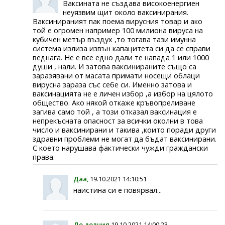
Ваксината не създава високоенергиен
неуязвим щит около ваксинирания.
Ваксинираният пак поема вирусния товар и ако
той е огромен например 100 милиона вируса на
кубичен метър въздух ,то тогава тази имунна
система излиза извън капацитета си да се справи
веднага. Не е все едно дали те напада 1 или 1000
души , нали. И затова ваксинираните също са
заразявани от масата примати носещи облаци
вирусна зараза със себе си. Именно затова и
ваксинацията не е личен избор ,а избор на цялото
общество. Ако някой откаже кръвопреливане
загива само той , а този отказал ваксинация е
непрекъсната опасност за всички околни в това
число и ваксинирани и такива ,които поради други
здравни проблеми не могат да бъдат ваксинирани.
С което нарушава фактически чужди граждански
права.
Даа,
19.10.2021 14:10:51
наистина си е повярвал...
До долния
19.10.2021 14:00:23