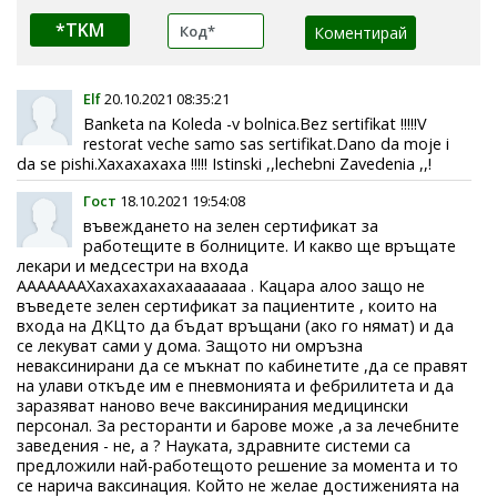
*TKM
Elf
20.10.2021 08:35:21
Banketa na Koleda -v bolnica.Bez sertifikat !!!!!V
restorat veche samo sas sertifikat.Dano da moje i
da se pishi.Xaxaxaxaxa !!!!! Istinski ,,lechebni Zavedenia ,,!
Гост
18.10.2021 19:54:08
въвеждането на зелен сертификат за
работещите в болниците. И какво ще връщате
лекари и медсестри на входа
АААААААХахахахахахааааааа . Кацара алоо защо не
въведете зелен сертификат за пациентите , които на
входа на ДКЦто да бъдат връщани (ако го нямат) и да
се лекуват сами у дома. Защото ни омръзна
неваксинирани да се мъкнат по кабинетите ,да се правят
на улави откъде им е пневмонията и фебрилитета и да
заразяват наново вече ваксинирания медицински
персонал. За ресторанти и барове може ,а за лечебните
заведения - не, а ? Науката, здравните системи са
предложили най-работещото решение за момента и то
се нарича ваксинация. Който не желае достиженията на