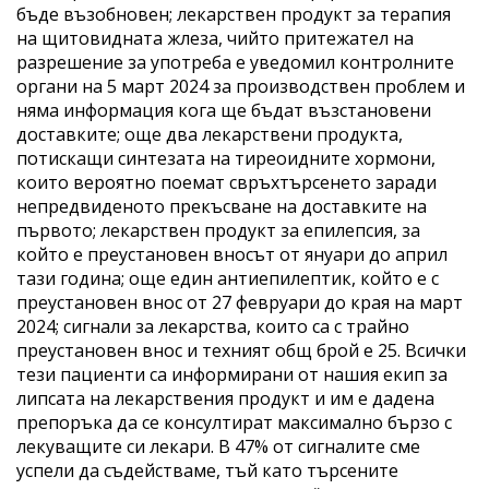
бъде възобновен; лекарствен продукт за терапия
на щитовидната жлеза, чийто притежател на
разрешение за употреба е уведомил контролните
органи на 5 март 2024 за производствен проблем и
няма информация кога ще бъдат възстановени
доставките; още два лекарствени продукта,
потискащи синтезата на тиреоидните хормони,
които вероятно поемат свръхтърсенето заради
непредвиденото прекъсване на доставките на
първото; лекарствен продукт за епилепсия, за
който е преустановен вносът от януари до април
тази година; още един антиепилептик, който е с
преустановен внос от 27 февруари до края на март
2024; сигнали за лекарства, които са с трайно
преустановен внос и техният общ брой е 25. Всички
тези пациенти са информирани от нашия екип за
липсата на лекарствения продукт и им е дадена
препоръка да се консултират максимално бързо с
лекуващите си лекари. В 47% от сигналите сме
успели да съдействаме, тъй като търсените