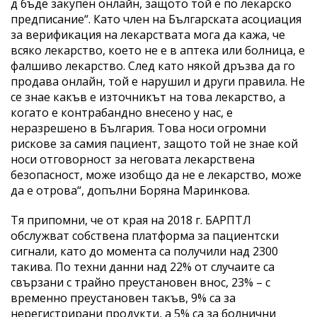
д бъде закупен онлайн, защото той е по лекарско
предписание“. Като член на Българската асоциация
за верификация на лекарствата мога да кажа, че
всяко лекарство, което не е в аптека или болница, е
фалшиво лекарство. След като някой дръзва да го
продава онлайн, той е нарушил и други правила. Не
се знае какъв е източникът на това лекарство, а
когато е контрабандно внесено у нас, е
неразрешено в България. Това носи огромни
рискове за самия пациент, защото той не знае кой
носи отговорност за неговата лекарствена
безопасност, може изобщо да не е лекарство, може
да е отрова“, допълни Боряна Маринкова.
Тя припомни, че от края на 2018 г. БАРПТЛ
обслужват собствена платформа за пациентски
сигнали, като до момента са получили над 2300
такива. По техни данни над 22% от случаите са
свързани с трайно преустановен внос, 23% – с
временно преустановен такъв, 9% са за
нерегистрирани продукти, а 5% са за болнични