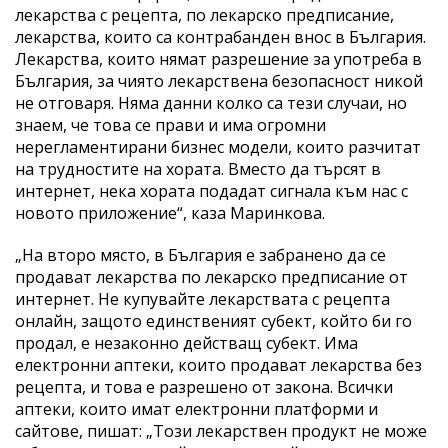
лекарства с рецепта, по лекарско предписание,
лекарства, които са контрабанден внос в България.
Лекарства, които нямат разрешение за употреба в
България, за чиято лекарствена безопасност никой
не отговаря. Няма данни колко са тези случаи, но
знаем, че това се прави и има огромни
нерегламентирани бизнес модели, които разчитат
на трудностите на хората. Вместо да търсят в
интернет, нека хората подадат сигнала към нас с
новото приложение“, каза Маринкова.
„На второ място, в България е забранено да се
продават лекарства по лекарско предписание от
интернет. Не купувайте лекарствата с рецепта
онлайн, защото единственият субект, който би го
продал, е незаконно действащ субект. Има
електронни аптеки, които продават лекарства без
рецепта, и това е разрешено от закона. Всички
аптеки, които имат електронни платформи и
сайтове, пишат: „Този лекарствен продукт не може