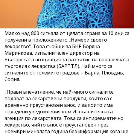
Малко над 800 сигнала от цялата страна за 10 дни са
получени в приложението „Намери своето
лекарство“. Това съобщи за БНР Боряна
Маринкова, изпълнителен директор на
Българската асоциация за развитие на паралелната
търговия с лекарства (БАРПТЛ). Най много са
сигналите от големите градове – Варна, Пловдив,
София.
„Прави впечатление, че най-много сигнали се
подават за лекарствени продукти, които са с
временно преустановен внос, и за които има
подадени уведомления към Изпълнителната
агенция по лекарствата. Това са антиревматично
лекарство, чийто внос е преустановен през
ноември миналата година без информация кога ще