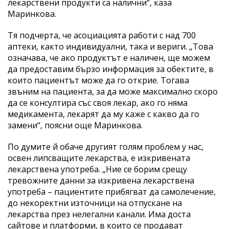
лекарствени продукти са налични“, каза
Маринкова.
Тя подчерта, че асоциацията работи с над 700
аптеки, както индивидуални, така и вериги. „Това
означава, че ако продуктът е наличен, ще можем
да предоставим бързо информация за обектите, в
които пациентът може да го открие. Тогава
звъним на пациента, за да може максимално скоро
да се консултира със своя лекар, ако го няма
медикамента, лекарят да му каже с какво да го
замени“, поясни още Маринкова.
По думите й обаче другият голям проблем у нас,
освен липсващите лекарства, е изкривената
лекарствена употреба. „Ние се борим срещу
тревожните данни за изкривена лекарствена
употреба – пациентите прибягват да самолечение,
до некоректни източници на отпускане на
лекарства през нелегални канали. Има доста
сайтове и платформи, в които се продават