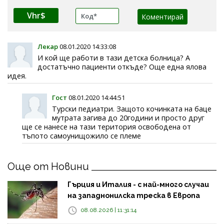
Vhr$
Лекар
08.01.2020 14:33:08
И кой ще работи в тази детска болница? А
достатъчно пациенти откъде? Още една ялова
идея.
Гост
08.01.2020 14:44:51
Турски педиатри. Защото кочинката на баце
мутрата загива до 20години и просто друг
ще се нанесе на тази територия освободена от
тъпото самоунищожило се племе
Още от Новини
Гърция и Италия - с най-много случаи
на западнонилска треска в Европа
08.08.2026 | 11:31:14