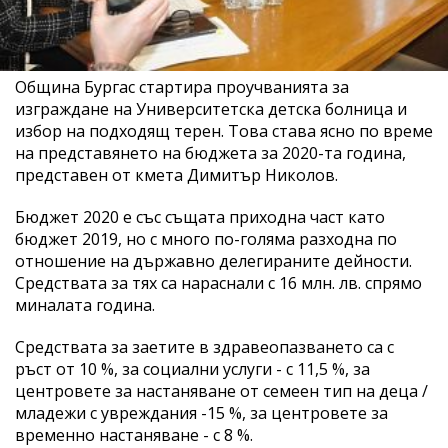
Община Бургас стартира проучванията за
изграждане на Университетска детска болница и
избор на подходящ терен. Това става ясно по време
на представянето на бюджета за 2020-та година,
представен от кмета Димитър Николов.
Бюджет 2020 е със същата приходна част като
бюджет 2019, но с много по-голяма разходна по
отношение на държавно делегираните дейности.
Средствата за тях са нараснали с 16 млн. лв. спрямо
миналата година.
Средствата за заетите в здравеопазването са с
ръст от 10 %, за социални услуги - с 11,5 %, за
центровете за настаняване от семеен тип на деца /
младежи с увреждания -15 %, за центровете за
временно настаняване - с 8 %.