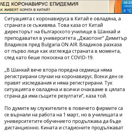
Ситуацията с коронавируса в Китай е овладяна, а
страната се съживява. Това каза от Китай
директорът на българското училище в Шанхай и
преподавател в университета „Джаотонг“ Димитър
Владиков пред Bulgaria ON AIR. Владиков разказа
от първо лице как изглежда страната в момента,
след като беше покосена от COVID-19.
„В Шанхай вече втора поредна седмица няма
регистрирани случаи на коронавирус. Всеки ден се
правят изследвания и няма регистрирани. Тук
ситуацията е овладяна и всички очакваме в цялата
страна да има същите резултати“, каза той.
По думите му служителите в повечето фирмите са
се върнали на работа на 1 март, но в училищата и
университетите обучението продължава да бъде
дистанционно. Кината и стадионите продължават