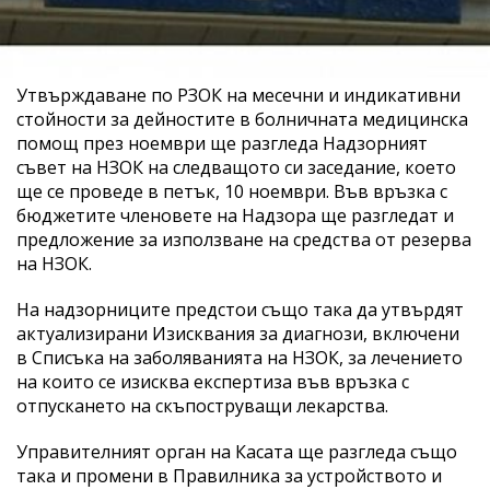
Утвърждаване по РЗОК на месечни и индикативни
стойности за дейностите в болничната медицинска
помощ през ноември ще разгледа Надзорният
съвет на НЗОК на следващото си заседание, което
ще се проведе в петък, 10 ноември. Във връзка с
бюджетите членовете на Надзора ще разгледат и
предложение за използване на средства от резерва
на НЗОК.
На надзорниците предстои също така да утвърдят
актуализирани Изисквания за диагнози, включени
в Списъка на заболяванията на НЗОК, за лечението
на които се изисква експертиза във връзка с
отпускането на скъпоструващи лекарства.
Управителният орган на Касата ще разгледа също
така и промени в Правилника за устройството и