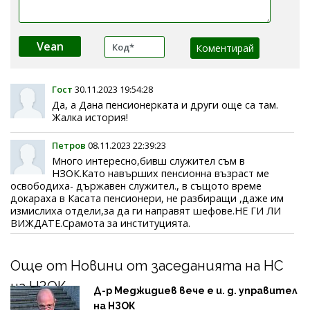
Vean
Гост
30.11.2023 19:54:28
Да, а Дана пенсионерката и други още са там.
Жалка история!
Петров
08.11.2023 22:39:23
Много интересно,бивш служител съм в
НЗОК.Като навърших пенсионна възраст ме
освободиха- държавен служител., в същото време
докараха в Касата пенсионери, не разбиращи ,даже им
измислиха отдели,за да ги направят шефове.НЕ ГИ ЛИ
ВИЖДАТЕ.Срамота за институцията.
Още от Новини от заседанията на НС
на НЗОК
Д-р Меджидиев вече е и. д. управител
на НЗОК