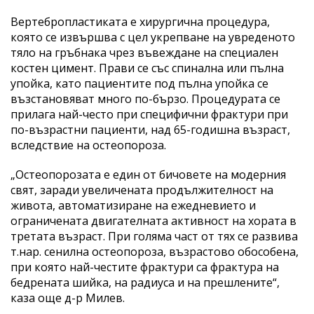
Вертебропластиката е хирургична процедура,
която се извършва с цел укрепване на увреденото
тяло на гръбнака чрез въвеждане на специален
костен цимент. Прави се със спинална или пълна
упойка, като пациентите под пълна упойка се
възстановяват много по-бързо. Процедурата се
прилага най-често при специфични фрактури при
по-възрастни пациенти, над 65-годишна възраст,
вследствие на остеопороза.
„Остеопорозата е един от бичовете на модерния
свят, заради увеличената продължителност на
живота, автоматизиране на ежедневието и
ограничената двигателната активност на хората в
третата възраст. При голяма част от тях се развива
т.нар. сенилна остеопороза, възрастово обособена,
при която най-честите фрактури са фрактура на
бедрената шийка, на радиуса и на прешлените“,
каза още д-р Милев.