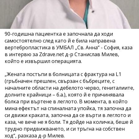
90-годишна пациентка е започнала да ходи
самостоятелно след като й е била направена
вертебропластика в УМБАЛ „Св. Анна“ - София, каза
в интервю за Zdrave.net д-р Станислав Милев,
който е извършил операцията.
„Жената постъпи в болницата с фрактура на L1
(гръбначен прешлен, свързан с бъбреците, с
началните области на дебелото черво, гениталиите,
долните крайници – б.а.), която й е причинявала
болка при въртене в леглото. В момента, в който
мина ефектът на спиналната упойка, тя започна да
си движи краката, започна да се върти в леглото и
каза, че вече не я боли. Тя дойде на количка, беше й
трудно придвижването, и си тръгна на собствен
ход“, разказа д-р Милев.