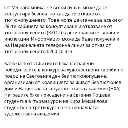
От МЗ напомниха, че всеки пушач може да се
консултира безплатно как да се откаже от
тютюнопушенето. Това може да стане във всеки от
28-те кабинета за консултиранe и отказване от
тютюнопушенето (ККОТ) в регионалните здравни
инспекции. Информация може да бъде получена и
на Националната телефонна линия за отказ от
тютюнопушенето 0700 10 323.
Като част от събитието бяха наградени
победителите в конкурс за художествени творби по
повод на Световния ден без тютюнопушене,
организиран от Коалицията за живот без тютюнев
дим и Националната художествена академия (НХА).
Наградите бяха присъдени на Евгения Тошева,
студентка в първи курс и на Кира Михайлова,
студентка в трети курс на Националната
художествена академия.