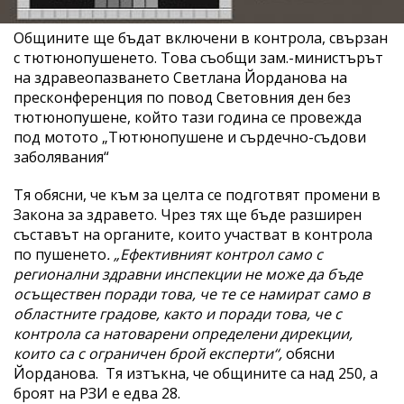
Общините ще бъдат включени в контрола, свързан
с тютюнопушенето. Това съобщи зам.-министърът
на здравеопазването Светлана Йорданова на
пресконференция по повод Световния ден без
тютюнопушене, който тази година се провежда
под мотото „Тютюнопушене и сърдечно-съдови
заболявания“
Тя обясни, че към за целта се подготвят промени в
Закона за здравето. Чрез тях ще бъде разширен
съставът на органите, които участват в контрола
по пушенето
. „Ефективният контрол само с
регионални здравни инспекции не може да бъде
осъществен поради това, че те се намират само в
областните градове, както и поради това, че с
контрола са натоварени определени дирекции,
които са с ограничен брой експерти“,
обясни
Йорданова. Тя изтъкна, че общините са над 250, а
броят на РЗИ е едва 28.