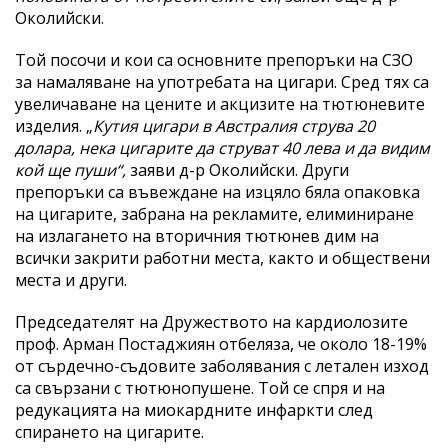
Околийски.
Той посочи и кои са основните препоръки на СЗО
за намаляване на употребата на цигари. Сред тях са
увеличаване на цените и акцизите на тютюневите
изделия. „
Кутия цигари в Австралия струва 20
долара, нека цигарите да струват 40 лева и да видим
кой ще пуши“,
заяви д-р Околийски. Други
препоръки са въвеждане на изцяло бяла опаковка
на цигарите, забрана на рекламите, елиминиране
на излагането на вторичния тютюнев дим на
всички закрити работни места, както и обществени
места и други.
Председателят на Дружеството на кардиолозите
проф. Арман Постаджиян отбеляза, че около 18-19%
от сърдечно-съдовите заболявания с летален изход
са свързани с тютюнопушене. Той се спря и на
редукацията на миокардните инфаркти след
спирането на цигарите.