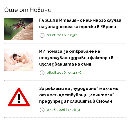
Още от Новини
Гърция и Италия - с най-много случаи
на западнонилска треска в Европа
08.08.2026 | 11:31:14
ИИ помага за откриване на
неизползвани здравни фактори в
изследванията на съня
08.08.2026 | 09:49:56
За реклами на „чудодейни“ мехлеми
от несъществуващи „лечители“
предупреди полицията в Смолян
07.08.2026 | 17:26:34