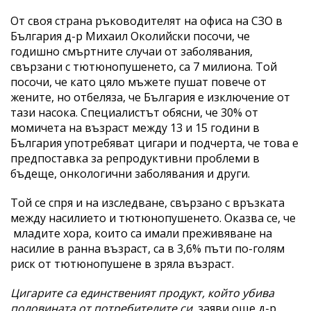
От своя страна ръководителят на офиса на СЗО в
България д-р Михаил Околийски посочи, че
годишно смъртните случаи от заболявания,
свързани с тютюнопушенето, са 7 милиона. Той
посочи, че като цяло мъжете пушат повече от
жените, но отбеляза, че България е изключение от
тази насока. Специалистът обясни, че 30% от
момичета на възраст между 13 и 15 години в
България употребяват цигари и подчерта, че това е
предпоставка за репродуктивни проблеми в
бъдеще, онкологични заболявания и други.
Той се спря и на изследване, свързано с връзката
между насилието и тютюнопушенето. Оказва се, че
младите хора, които са имали преживяване на
насилие в ранна възраст, са в 3,6% пъти по-голям
риск от тютюнопушене в зряла възраст.
Цигарите са единственият продукт, който убива
половината от потребителите си
, заяви още д-р