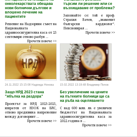
онколекарствата обещава
търсим ли решение или се
нови болнични дългове и
възхищаваме от проблема?
влошено лечение на
Запознайте се: той е проф.
пациентите
Страхил Вачев, „знаменит
Решение на Надзорния съвет на
български кардиолог“.
Националната
Пенсионирал ...
здравноосигурителна каса от 25
Прочети повече >>
септември отново разбун ...
Прочети повече >>
24.11.2022 15:15:08 Надежда Ненова
15.02.2022 13:19:48 Владимир Попов
Защо НРД 2023 стана
Без увеличение на цените
"ябълка на раздора"
на пътеките болници ще са
на ръба на оцеляването
Проектът за НРД 2023-2025,
изпратен от НЗОК на БЛС,
С над 600 млн. лв. е увеличен
отново предизвика напрежение
бюджетът на Националната
между договорнит ...
здравноосигурителна каса за
Прочети повече >>
2022 година в ...
Прочети повече >>