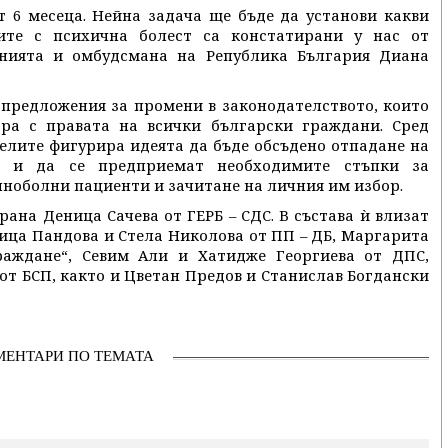
 6 месеца. Нейна задача ще бъде да установи какви
ите с психична болест са констатирани у нас от
анията и омбудсмана на Република България Диана
предложения за промени в законодателството, които
ра с правата на всички български граждани. Сред
елите фигурира идеята да бъде обсъдено отпадане на
о и да се предприемат необходимите стъпки за
ноболни пациенти и зачитане на личния им избор.
рана Деница Сачева от ГЕРБ – СДС. В състава ѝ влизат
сица Пандова и Стела Николова от ПП – ДБ, Маргарита
раждане“, Севим Али и Хатидже Георгиева от ДПС,
т БСП, както и Цветан Предов и Станислав Богдански
МЕНТАРИ ПО ТЕМАТА