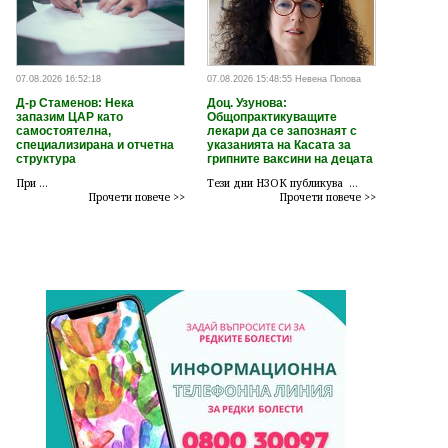
07.08.2026 16:52:18
07.08.2026 15:48:55 Невена Попова
Д-р Стаменов: Нека
Доц. Узунова:
запазим ЦАР като
Общопрактикуващите
самостоятелна,
лекари да се запознаят с
специализирана и отчетна
указанията на Касата за
структура
грипните ваксини на децата
При ...
Тези дни НЗОК публикува ...
Прочети повече >>
Прочети повече >>