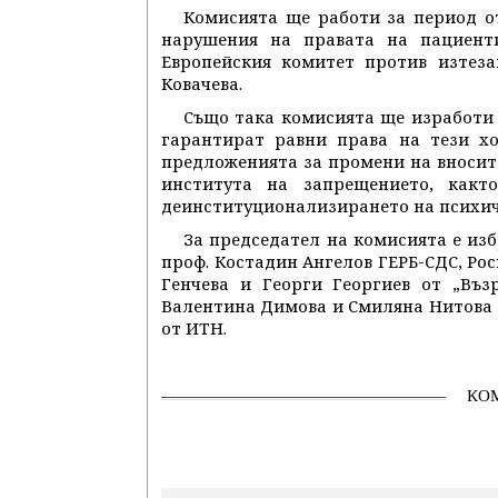
Комисията ще работи за период от
нарушения на правата на пациент
Европейския комитет против изтез
Ковачева.
Също така комисията ще изработи 
гарантират равни права на тези хо
предложенията за промени на вносит
института на запрещението, какт
деинституционализирането на психич
За председател на комисията е изб
проф. Костадин Ангелов ГЕРБ-СДС, Ро
Генчева и Георги Георгиев от „Въз
Валентина Димова и Смиляна Нитова о
от ИТН.
КО