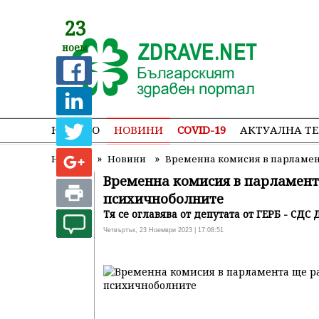
23
ноем
НАЧАЛО
НОВИНИ
COVID-19
АКТУАЛНА Т
»
»
Начало
Новини
Временна комисия в парламен
Временна комисия в парламент
психичноболните
Тя се оглавява от депутата от ГЕРБ - СДС
Четвъртък, 23 Ноември 2023 | 17:08:51