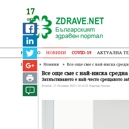
17
окт
НАЧАЛО
НОВИНИ
COVID-19
АКТУАЛНА Т
»
»
Начало
Новини
Все още сме с най-ниска средн
Все още сме с най-ниска средна
Затлъстяването е най-често срещаното з
Вторник, 17 Октомври 2023 | 10:14:32 Надежда Ненова
2