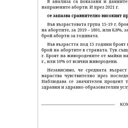
В анализа са показани и данните
направените аборти. И през 2021 г.
се запазва сравнително високият пр
Във възрастовата група 15-19 г. бро
на абортите, за 2019 – 1891, или 8,8%, за
брой аборти за годината.
Във възрастта под 15 години броят н
брой на абортите в страната. Тук същ
г. Броят на живородените от майки на 
г., или 10% от всички живородени.
Независимо, че средната възрас
нараства чувствително през послед
Наблюдава се значителен процент т
здравни и здравно-образователни усл
КО