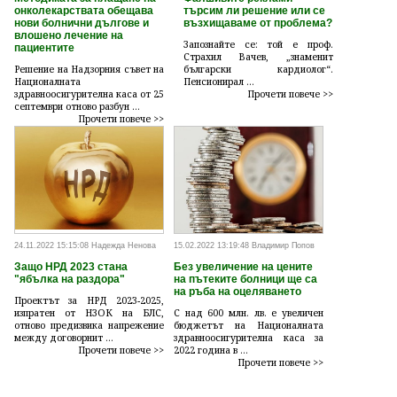
онколекарствата обещава
търсим ли решение или се
нови болнични дългове и
възхищаваме от проблема?
влошено лечение на
Запознайте се: той е проф.
пациентите
Страхил Вачев, „знаменит
Решение на Надзорния съвет на
български кардиолог“.
Националната
Пенсионирал ...
здравноосигурителна каса от 25
Прочети повече >>
септември отново разбун ...
Прочети повече >>
24.11.2022 15:15:08 Надежда Ненова
15.02.2022 13:19:48 Владимир Попов
Защо НРД 2023 стана
Без увеличение на цените
"ябълка на раздора"
на пътеките болници ще са
на ръба на оцеляването
Проектът за НРД 2023-2025,
изпратен от НЗОК на БЛС,
С над 600 млн. лв. е увеличен
отново предизвика напрежение
бюджетът на Националната
между договорнит ...
здравноосигурителна каса за
Прочети повече >>
2022 година в ...
Прочети повече >>