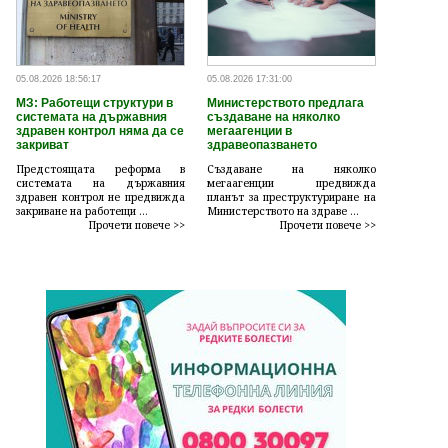
05.08.2026 18:56:17
05.08.2026 17:31:00
МЗ: Работещи структури в
Министерството предлага
системата на държавния
създаване на няколко
здравен контрол няма да се
мегаагенции в
закриват
здравеопазването
Предстоящата реформа в
Създаване на няколко
системата на държавния
мегаагенции предвижда
здравен контрол не предвижда
планът за преструктуриране на
закриване на работещи ...
Министерството на здраве ...
Прочети повече >>
Прочети повече >>