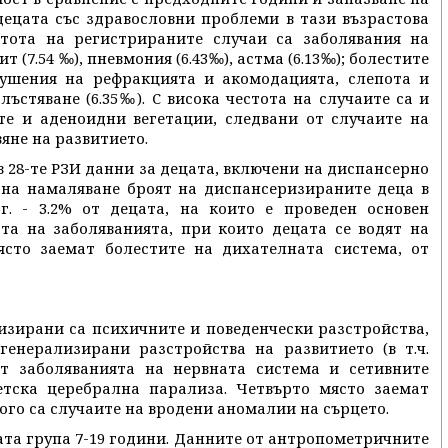
децата със здравословни проблеми в тази възрастова
естота на регистрираните случаи са заболявания на
 (7.54 ‰), пневмония (6.43‰), астма (6.13‰); болестите
рушения на рефракцията и акомодацията, слепота и
ъстяване (6.35‰). С висока честота на случаите са и
те и аденоидни вегетации, следвани от случаите на
яне на развитието.
 в 28-те РЗИ данни за децата, включени на диспансерно
 на намаляване броят на диспансеризираните деца в
г. - 3.2% от децата, на които е проведен основен
та на заболяванията, при които децата се водят на
сто заемат болестите на дихателната система, от
изирани са психичните и поведенчески разстройства,
генерализирани разстройства на развитието (в т.ч.
ат заболяванията на нервната система и сетивните
етска церебрална парализа. Четвърто място заемат
ого са случаите на вродени аномалии на сърцето.
ата група 7-19 години. Данните от антропометричните