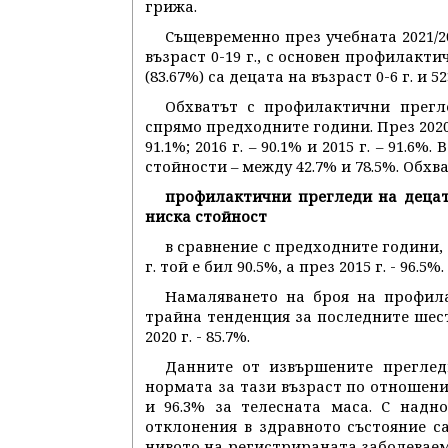
грижа.
Същевременно през учебната 2021/2
възраст 0-19 г., с основен профилактич
(83.67%) са децата на възраст 0-6 г. и 
Обхватът с профилактични прегл
спрямо предходните години. През 2020 г. т
91.1%; 2016 г. – 90.1% и 2015 г. – 91.
стойности – между 42.7% и 78.5%. Обхв
профилактични прегледи на децат
ниска стойност
в сравнение с предходните години, 
г. той е бил 90.5%, а през 2015 г. - 96.5%.
Намаляването на броя на профила
трайна тенденция за последните шест г
2020 г. - 85.7%.
Данните от извършените прегледи
нормата за тази възраст по отношение
и 96.3% за телесната маса. С надн
отклонения в здравното състояние са
нивото на регистрираната заболеваем