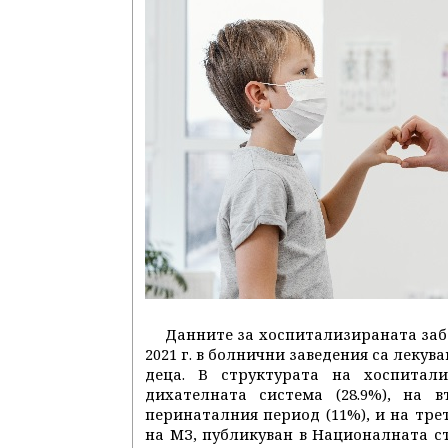
Данните за хоспитализираната забо
2021 г. в болнични заведения са лекува
деца. В структурата на хоспитал
дихателната система (28.9%), на 
перинаталния период (11%), и на трет
на МЗ, публикуван в Националната с