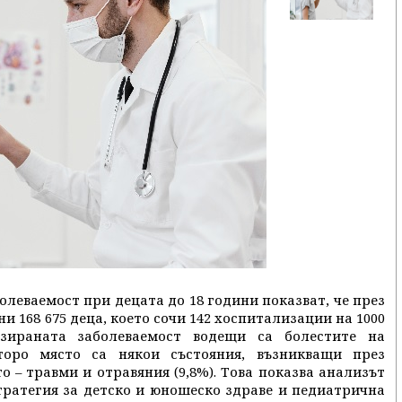
леваемост при децата до 18 години показват, че през
ни 168 675 деца, което сочи 142 хоспитализации на 1000
изираната заболеваемост водещи са болестите на
второ място са някои състояния, възникващи през
о – травми и отравяния (9,8%). Това показва анализът
тратегия за детско и юношеско здраве и педиатрична