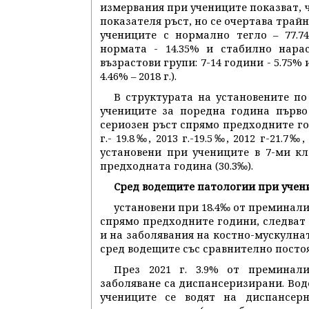
измервания при учениците показват, ч
показателя ръст, но се очертава трай
учениците с нормално тегло – 77.7
нормата - 14.35% и стабилно нара
възрастови групи: 7-14 години - 5.75% и 
4.46% – 2018 г.).
В структурата на установените п
учениците за поредна година първо
сериозен ръст спрямо предходните години
г.- 19.8‰, 2013 г.-19.5‰, 2012 г-21.7‰
установени при учениците в 7-ми кл
предходната година (30.3‰).
Сред водещите патологии при учени
установени при 18.4‰ от преминал
спрямо предходните години, следват 
и на заболявания на костно-мускулнат
сред водещите със сравнително постоя
През 2021 г. 3.9% от преминал
заболяване са диспансеризирани. Вод
учениците се водят на диспансер