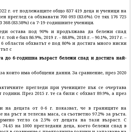
022 г. от подлежащите общо 837 419 деца и ученици на
ен преглед са обхванати 700 093 (83.6%). От тях 176 725
523 368 (83.58%) са 7-19-годишните ученици.
еди остава под 90% и продължава да бележи спад
ой е бил 86.9%, 2019 г. – 88.8%, 2018 г. – 90.1%, 2017 г. –
6%. В 6 области обхватът е под 80% и достига много ниски
атът с
а до 6-годишна възраст бележи спад и достига най-
за които има обобщени данни. За сравнение, през 2020
ктичните прегледи при учениците пък се очертава
одини. През 2015 г. те са били с обхват 89.9%, а през
 на децата от 0-6 г. показват, че в границите на
 на ръст и телесна маса, са съответно 97.2% за ръста.
ормено тегло са 2.5% от децата на тази възраст. С
 74.45 на 1000 прегледани деца, което бележи спад в
ост в сравнение с предходните години и запазване на