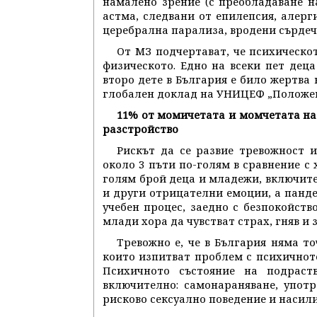
намалено зрение (с преобладаване н
астма, следвани от епилепсия, алерг
церебрална парализа, вродени сърде
От МЗ подчертават, че психическо
физическото. Едно на всеки пет деца
второ дете в България е било жертва 
глобален доклад на УНИЦЕФ „Положени
11% от момичетата и момчетата на
разстройство
Рискът да се развие тревожност и
около 3 пъти по-голям в сравнение с
голям брой деца и младежи, включител
и други отрицателни емоции, а панде
учебен процес, заедно с безпокойств
млади хора да чувстват страх, гняв и 
Тревожно е, че в България няма т
които изпитват проблем с психичното
Психичното състояние на подраст
включително: самонараняване, упот
рисково сексуално поведение и насили