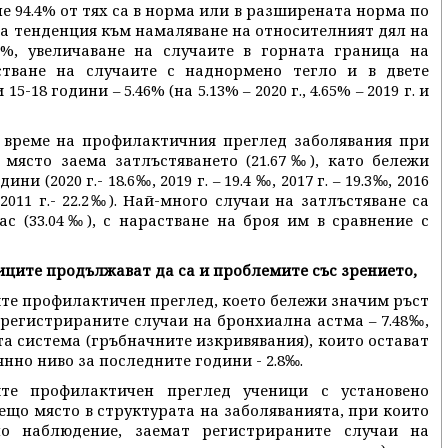
е 94.4% от тях са в норма или в разширената норма по
на тенденция към намаляване на относителният дял на
4%, увеличаване на случаите в горната граница на
стване на случаите с наднормено тегло и в двете
15-18 години – 5.46% (на 5.13% – 2020 г., 4.65% – 2019 г. и
о време на профилактичния преглед заболявания при
 място заема затлъстяването (21.67‰), като бележи
 (2020 г.- 18.6‰, 2019 г. – 19.4 ‰, 2017 г. – 19.3‰, 2016
, 2011 г.- 22.2‰). Най-много случаи на затлъстяване са
ас (33.04‰), с нарастване на броя им в сравнение с
ците продължават да са и проблемите със зрението,
ите профилактичен преглед, което бележи значим ръст
регистрираните случаи на бронхиална астма – 7.48‰,
а система (гръбначните изкривявания), които остават
нно ниво за последните години - 2.8‰.
ите профилактичен преглед ученици с установено
ещо място в структурата на заболяванията, при които
но наблюдение, заемат регистрираните случаи на