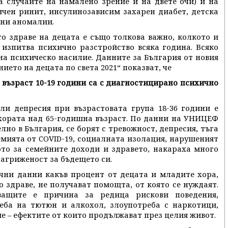
а случаите на намалено зрение и на двете очи) и на
ичен ринит, инсулинозависим захарен диабет, детска
чни аномалии.
то здраве на децата е също толкова важно, колкото и
 изпитва психично разстройство всяка година. Всяко
на психическо насилие. Данните за България от новия
ето на децата по света 2021“ показват, че
 възраст 10-19 години са с диагностицирано психично
ли депресия при възрастовата група 18-36 години е
 хората над 65-годишна възраст. По данни на УНИЦЕФ
но в България, се борят с тревожност, депресия, тъга
мията от COVID-19, социалната изолация, нарушеният
ото за семейните доходи и здравето, накараха много
загриженост за бъдещето си.
очни данни какъв процент от децата и младите хора,
 здраве, не получават помощта, от която се нуждаят.
ващите е причина за редица рискови поведения,
реба на тютюн и алкохол, злоупотреба с наркотици,
е – ефектите от които продължават през целия живот.