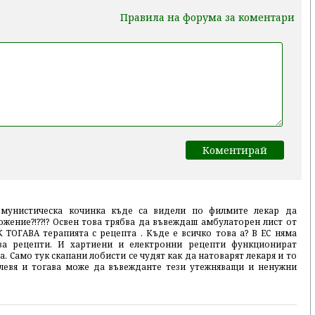
Правила на форума за коментари
омунистическа кочинка къде са видели по филмите лекар да
жение?!??!? Освен това трябва да въвеждаш амбулаторен лист от
 ТОГАВА терапията с рецепта . Къде е всичко това а? В ЕС няма
за рецепти. И хартиени и електронни рецепти функционират
Само тук скапани лобисти се чудят как да натоварят лекаря и то
 левя и тогава може да въвежданте тези утежняващи и ненужни