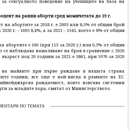
 за сексуалното поведение на учениците на база на
оцент на ранни аборти сред момичетата до 19 г.
ят на абортите за 2018 г. е 2003 или 8,5% от общия брой
 2020 г. – 1605 8,4%, а за 2021 – 1545, което е 8% от общия
а абортите е 100 (при 113 за 2020 г.) или 0,5% от общия
о се наблюдава намаляване на броя в сравнение с 2020
възраст под 20 години за 2021 е 5861, при 5970 за 2020
т на майките при първо раждане в нашата страна
ните години, все още е най-ниска в рамките на ЕС.
ийнейджърска раждаемост, която изисква системни
уги за младите хора, смятат от Министерството.
МЕНТАРИ ПО ТЕМАТА