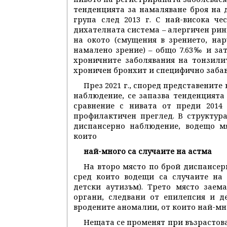
тенденцията за намаляване броя на 
група след 2013 г. С най-висока ч
дихателната система – алергичен ринит
на окото (смущения в зрението, на
намалено зрение) – общо 7.63‰ и затл
хроничните заболявания на тонзили
хроничен бронхит и специфично забав
През 2021 г., според представените
наблюдение, се запазва тенденцията
сравнение с нивата от преди 2014 
профилактичен преглед. В структура
диспансерно наблюдение, водещо мя
които
най-много са случаите на астма
На второ място по брой диспансер
сред които водещи са случаите на 
детски аутизъм). Трето място заем
органи, следвани от епилепсия и д
вродените аномалии, от които най-мн
Нещата се променят при възрастов