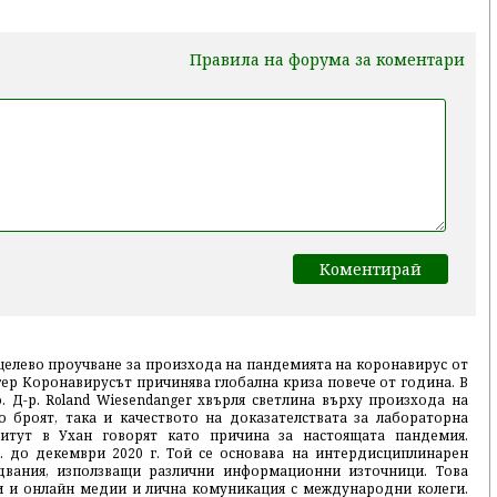
Правила на форума за коментари
целево проучване за произхода на пандемията на коронавирус от
ер Коронавирусът причинява глобална криза повече от година. В
 Д-р. Roland Wiesendanger хвърля светлина върху произхода на
о броят, така и качеството на доказателствата за лабораторна
титут в Ухан говорят като причина за настоящата пандемия.
. до декември 2020 г. Той се основава на интердисциплинарен
двания, използващи различни информационни източници. Това
ни и онлайн медии и лична комуникация с международни колеги.