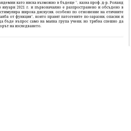
андемии като ниска възможно в бъдеще “, казва проф. д-р. Роланд
 януари 2021 г. и първоначално е разпространено и обсъдено в
 стимулира широка дискусия, особено по отношение на етичните
алба от функция“, които правят патогените по-заразни, опасни и
да бъде въпрос само на малка група учени, но трябва спешно да
торът на изследването.