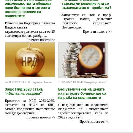
онколекарствата обещава
търсим ли решение или се
нови болнични дългове и
възхищаваме от проблема?
влошено лечение на
Запознайте се: той е проф.
пациентите
Страхил Вачев, „знаменит
Решение на Надзорния съвет на
български кардиолог“.
Националната
Пенсионирал ...
здравноосигурителна каса от 25
Прочети повече >>
септември отново разбун ...
Прочети повече >>
24.11.2022 15:15:08 Надежда Ненова
15.02.2022 13:19:48 Владимир Попов
Защо НРД 2023 стана
Без увеличение на цените
"ябълка на раздора"
на пътеките болници ще са
на ръба на оцеляването
Проектът за НРД 2023-2025,
изпратен от НЗОК на БЛС,
С над 600 млн. лв. е увеличен
отново предизвика напрежение
бюджетът на Националната
между договорнит ...
здравноосигурителна каса за
Прочети повече >>
2022 година в ...
Прочети повече >>