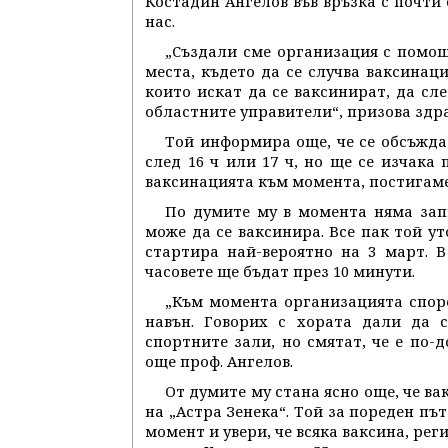
Костадин Ангелов във връзка с почти
нас.
„Създали сме организация с помощ
места, където да се случва ваксинаци
които искат да се ваксинират, да сле
областните управители“, призова здр
Той информира още, че се обсъжда
след 16 ч или 17 ч, но ще се изчака
ваксинацията към момента, постигаме 
По думите му в момента няма запи
може да се ваксинира. Все пак той у
стартира най-вероятно на 3 март. 
часовете ще бъдат през 10 минути.
„Към момента организацията споре
навън. Говорих с хората дали да 
спортните зали, но смятат, че е по-д
още проф. Ангелов.
От думите му стана ясно още, че ва
на „Астра Зенека“. Той за пореден пъ
момент и увери, че всяка ваксина, ре