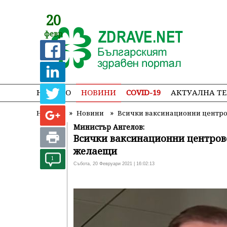
20
февр
НАЧАЛО
НОВИНИ
COVID-19
АКТУАЛНА Т
»
»
Начало
Новини
Всички ваксинационни центров
Министър Ангелов:
Всички ваксинационни центрове
желаещи
1
Събота, 20 Февруари 2021 | 16:02:13