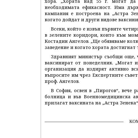
хора. „Хората над 55 г. могат да
необходимата ефикасност. Има дър
кампания е построена на „Астра Зен
когато дойдат и други видове ваксини
Всеки, който е извън първите чети
в зелените коридори, които към мом
Костадин Ангелов. „Ще обявяваме колк
заведение и когато хората достигнат 
Здравният министър съобщи още, 
ваксинират от понеделник. „Могат и 
организация да издирят активно вс
въпросите им чрез Експертните съвет
проф. Ангелов.
В София, освен в „Пирогов“, вече р
болница и във Военномедицинска ак
прилагат ваксината на „Астра Зенека“
КО