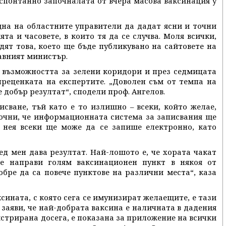
 спонтанно започналата от вчера масова ваксинация у
на на областните управители да дадат ясни и точни
ята и часовете, в които тя да се случва. Моля всички,
дят това, което ще бъде публикувано на сайтовете на
авният министър.
 възможността за зелени коридори и през седмицата
 преценката на експертите. „Доволен съм от темпа на
добър резултат“, сподели проф. Ангелов.
сване, тъй като е то излишно – всеки, който желае,
точни, че информационната система за записвания ще
В нея всеки ще може да се запише електронно, като
д мен дава резултат. Най-лошото е, че хората чакат
се направи голям ваксинационен пункт в някоя от
обре да са повече пунктове на различни места“, каза
ксината, с която сега се имунизират желаещите, е тази
т заяви, че най-добрата ваксина е наличната в дадения
гистрирана досега, е показана за приложение на всички