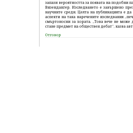
запази вероятността за появата на подобни п
Визендангер. Изследването е завършено през
научните среди. Целта на публикацията е да
аспекти на така наречените изследвания „печ
смъртоносни за хората. „Това вече не може 
стане предмет на обществен дебат“, казва ав