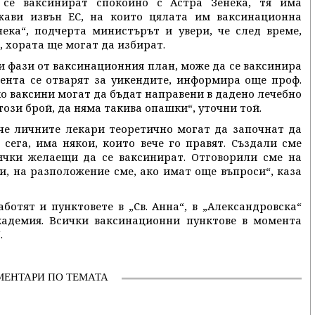
 се ваксинират спокойно с Астра Зенека, тя има
жави извън ЕС, на които цялата им ваксинационна
ека“, подчерта министърът и увери, че след време,
, хората ще могат да избират.
ри фази от ваксинационния план, може да се ваксинира
ента се отварят за уикендите, информира още проф.
о ваксини могат да бъдат направени в дадено лечебно
този брой, да няма такива опашки“, уточни той.
че личните лекари теоретично могат да започнат да
сега, има някои, които вече го правят. Създали сме
ички желаещи да се ваксинират. Отговорили сме на
и, на разположение сме, ако имат още въпроси“, каза
аботят и пунктовете в „Св. Анна“, в „Александровска“
адемия. Всички ваксинационни пунктове в момента
.
МЕНТАРИ ПО ТЕМАТА