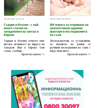
08.08.2026 11:31:14
08.08.2026 09:49:56
Гърция и Италия - с най-
ИИ помага за откриване на
много случаи на
неизползвани здравни
западнонилска треска в
фактори в изследванията
Европа
на съня
Гърция и Италия отчитат най-
Изследователи са установили,
висока активност на вируса на
че анализът на данни от
Западен Нил в Европа този
рутинни изследвания на съня с
сезон, съобщи ...
изкуствен инте ...
Прочети повече >>
Прочети повече >>