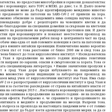
зателства, но предоставя многобройни и сериозни доказателства:
и с коронавирус, като ТОРС и MERS, до днес, т.е. H. Дълго повече
а пандемия не може да бъде идентифицирано междинно животно
 предаването на патогени на SARS-CoV-2 от прилепи на хора.
зможно обяснение за пандемията няма солидна научна основа. •
 изненадващо добре с рецепторите на човешките клетки и да
жно благодарение на специални домейни за свързване на клетъчни
място на разцепване на коронавирусния протеинов пик. И двете
естни при коронавирусите и показват неестествен произход на
агани на предполагаемия рибен пазар в централната част на град
 обаче има една от най-големите колекции в света на патогени на
ери в южните китайски провинции. Изключително малко вероятно
ствен път от това разстояние от близо 2000 км и след това да
вена близост до този вирусологичен институт. • Изследователска
ад Ухан в продължение на много години извършва генетични
ги направи по-заразни, опасни и смъртоносни за хората. Това се
ата специализирана литература. • Имаше значителни пропуски в
тут в град Ухан дори преди избухването на пандемията на
Има множество преки индикации за лабораторен произход на
аразен млад учен от вирусологичния институт във Ухан. Има също
V-2 се е разпространил от вирусологичния институт в град Ухан и
ни и за съответно разследване от страна на китайските власти от
ина на октомври 2019 г. „Настоящата коронавирусна пандемия не
 ще ни занимава в продължение на много години - не на последно
ски ефекти. Разбираемо е, че справянето и преодоляването на
олитиката и медиите в продължение на месеци. Въпреки това,
а въпроса за произхода на настоящата пандемия вече е от голямо
знание могат да бъдат взети адекватни предпазни мерки, за да се