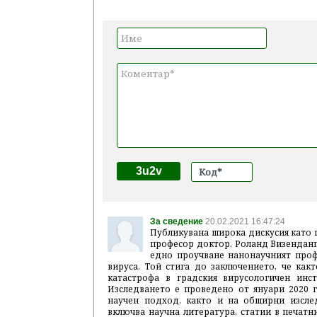
3u2v
За сведение
20.02.2021 16:47:24
Публикувана широка дискусия като 
професор доктор. Роланд Визенданг
едно проучване нанонаучният проф.
вируса. Той стига до заключението, че какт
катастрофа в градския вирусологичен инс
Изследването е проведено от януари 2020 г
научен подход, както и на обширни изсле
включва научна литература, статии в печат