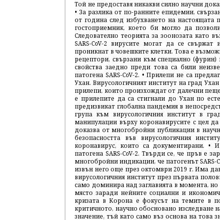
Той не предоставя никакви силно научни дока
• За разлика от по-ранните епидемии, свързан
от година след избухването на настоящат
гостоприемник, което би могло да позволи
Следователно теорията за зоонозата като въ
SARS-CoV-2 вирусите могат да се свържат
проникнат в човешките клетки. Това е възмо
рецептори, свързани към специално (фурин) 
свойства заедно преди това са били неизв
патогена SARS-CoV-2. • Прилепи не са предл
Ухан. Вирусологичният институт на град Ухан
прилепи, които произхождат от далечни пещ
е прилепите да са стигнали до Ухан по есте
предизвикат глобална пандемия в непосредст
група към вирусологичния институт в гр
манипулации върху коронавирусите с цел да 
доказва от многобройни публикации в научн
безопасността във вирусологичния инсти
коронавирус, които са документирани. • 
патогена SARS-CoV-2. Твърди се, че пръв е з
многобройни индикации, че патогенът SARS-Co
извън него още през октомври 2019 г. Има дан
вирусологичния институт през първата полов
само доминира над заглавията в момента, но
място заради нейните социални и икономиче
кризата в Корона е фокусът на темите в п
критичното, научно обосновано изследване н
значение, тъй като само въз основа на това 