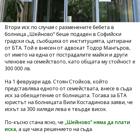
Втори иск по случая с разменените бебета в
болница „Шейново“ беше подаден в Софийски
градски съд, съобщиха от институцията, цитирани
от БТА. Той е внесен от адвокат Тодор Мангъров,
от името на една от пострадалите майки и други
членове на семейството, като общата му стойност е
300 000 лв.
На 1 февруари адв. Стоян Стойков, който
представлява едното от семействата, внесе в съда
иск за обезщетение от болницата. Тогава за БТА
юристът на болницата Вили Костадинова заяви, че
искът за 300 хиляди лева е твърде висок.
По-късно стана ясно, че
„Шейново“ няма да плати
иска
, а ще чака решението на съда.