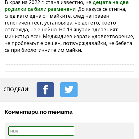
В края на 2022 г. стана известно, че
децата на две
родилки са били разменени
. До казуса се стигна,
след като една от майките, след направен
генетичен тест, установява, че детето, което
отглежда, не е нейно. На 13 януари здравният
министър Асен Меджидиев изрази удовлетворение,
че проблемът е решен, потвърждавайки, че бебета
са при биологичните им майки.
СПОДЕЛИ:
Коментари по темата