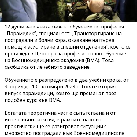
12 души започнаха своето обучение по професия
„Парамедик”, специалност: „Транспортиране на
пострадали и болни хора, оказване на първа
помощ и асистиране в спешни отделения”, което се
провежда в Центъра за професионално обучение
на Военномедицинска академия (ВМА). Това
съобщиха от лечебното заведение.
Обучението е разпределено в два учебни срока, от
3 април до 10 октомври 2023 г. Това е вторият
випуск парамедици, които ще преминат през
подобен курс във ВМА.
Богатата теоретична част е съпътствана и от
интензивни занятия, в рамките на които
практически ще се разиграват ситуации с
множество пострадали във Военномедицинския