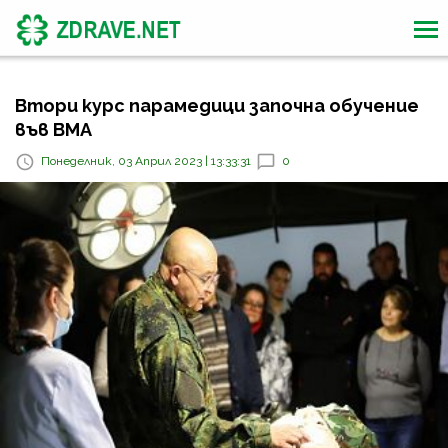
Втори курс парамедици започна обучение
във ВМА
Понеделник, 03 Април 2023 | 13:33:31
0