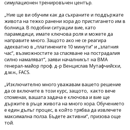
симулационен тренировъчен център.
„Ние ще ви обучим как да съхраните и поддържате
живота на тежко ранени хора до пристигането им в
болница. В подобни ситуации вие, като
парамедици, имате ключова роля и можете да
направите много. Защото ако не се реагира
адекватно в „платинените 10 минути“ и „златния
час“, възможностите за спасяване на пострадалия
силно намаляват“, заяви началникът на ВМА
генерал-майор проф. д-р Венцислав Мутафчийски,
д.м.н., FACS.
„Изключително много уважавам вашето решение
да се включите в този курс, защото, както вече
споменах, вашата задача е ключова и вие ще
държите в ръце живота на много хора. Обучението
е един дълъг процес, в който трябва да извлечете
максимална полза. Бъдете активни“, призова още
той.