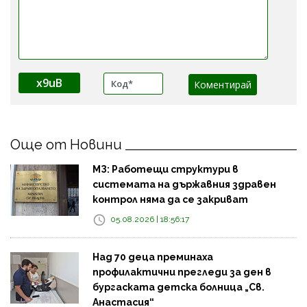
x9uB
Още от Новини
МЗ: Работещи структури в
системата на държавния здравен
контрол няма да се закриват
05.08.2026 | 18:56:17
Над 70 деца преминаха
профилактични прегледи за ден в
бургаската детска болница „Св.
Анастасия“