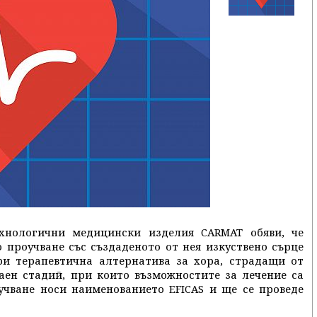
хнологични медицински изделия CARMAT обяви, че
проучване със създаденото от нея изкуствено сърце
ури терапевтична алтернатива за хора, страдащи от
аен стадий, при които възможностите за лечение са
учване носи наименованието EFICAS и ще се проведе