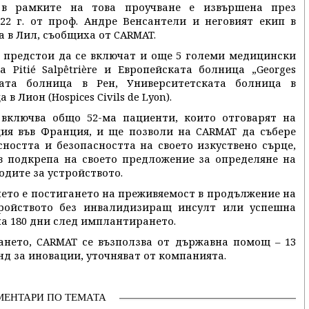
в рамките на това проучване е извършена през
22 г. от проф. Андре Венсантели и неговият екип в
 в Лил, съобщиха от CARMAT.
о предстои да се включат и още 5 големи медицински
 Pitié Salpêtrière и Европейската болница „Georges
ката болница в Рен, Университетската болница в
 Лион (Hospices Civils de Lyon).
включва общо 52-ма пациенти, които отговарят на
ция във Франция, и ще позволи на CARMAT да събере
ността и безопасността на своето изкуствено сърце,
в подкрепа на своето предложение за определяне на
одите за устройството.
нето е постигането на преживяемост в продължение на
ройството без инвалидизиращ инсулт или успешна
а 180 дни след имплантирането.
ането, CARMAT се възползва от държавна помощ – 13
д за иновации, уточняват от компанията.
МЕНТАРИ ПО ТЕМАТА