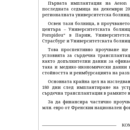
Първата имплантация на Aeson 
последната седмица на декември 20
регионалната университетска болница
Освен тази болница, в проучванет
центъра – Университетската болница
Pompidou“ в Париж, Университетс
Страсбург и Университетската болница в
Това проспективно проучване ще 
условията за сърдечна транспланта
както допълнителни данни за ефикас
така и медико-икономически данни 
стойността и реимбурсацията на разх
Основната крайна цел на изследва
180 дни след имплантиране на уст
сърдечна трансплантация в рамките н
За да финансира частично проучв
млн. евро от Френския национален фон
КО