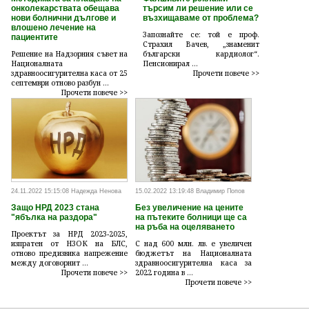
онколекарствата обещава
търсим ли решение или се
нови болнични дългове и
възхищаваме от проблема?
влошено лечение на
Запознайте се: той е проф.
пациентите
Страхил Вачев, „знаменит
Решение на Надзорния съвет на
български кардиолог“.
Националната
Пенсионирал ...
здравноосигурителна каса от 25
Прочети повече >>
септември отново разбун ...
Прочети повече >>
24.11.2022 15:15:08 Надежда Ненова
15.02.2022 13:19:48 Владимир Попов
Защо НРД 2023 стана
Без увеличение на цените
"ябълка на раздора"
на пътеките болници ще са
на ръба на оцеляването
Проектът за НРД 2023-2025,
изпратен от НЗОК на БЛС,
С над 600 млн. лв. е увеличен
отново предизвика напрежение
бюджетът на Националната
между договорнит ...
здравноосигурителна каса за
Прочети повече >>
2022 година в ...
Прочети повече >>