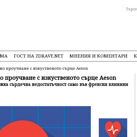
ЕМА
ГОСТ НА ZDRAVE.NET
МНЕНИЯ И КОМЕНТАРИ
К
о проучване с изкуственото сърце Aeson
 проучване с изкуственото сърце Aeson
тежка сърдечна недостатъчност само във френски клиники