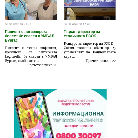
06.08.2026 09:41:40
06.08.2026 08:17:26
Пациент с легионерска
Търсят директор на
болест бе спасен в УМБАЛ
столичната РЗОК
Бургас
Конкурс за директор на РЗОК –
Пациент с тежка инфекция,
София столична обяви вр.и.д.
причинена от бактерията
управителят на Националната
Legionella, бе спасен в УМБАЛ
здра ...
Бургас, съобщават ...
Прочети повече >>
Прочети повече >>