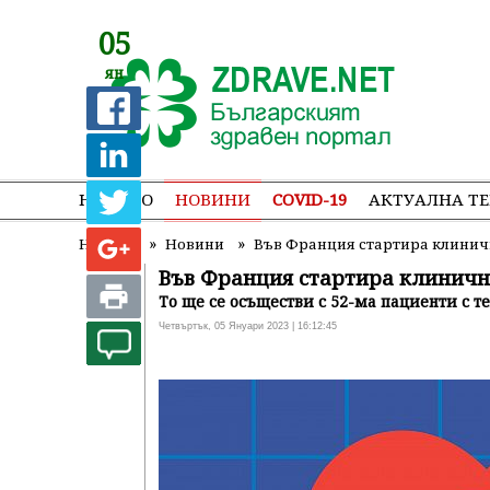
05
ян
НАЧАЛО
НОВИНИ
COVID-19
АКТУАЛНА Т
»
»
Начало
Новини
Във Франция стартира клиничн
Във Франция стартира клинично
То ще се осъществи с 52-ма пациенти с 
Четвъртък, 05 Януари 2023 | 16:12:45