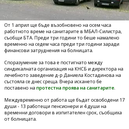
От 1 април ще бъде възобновено на осем часа
работното време на санитарите в МБАЛ-Силистра,
съобщи БТА. Преди три години то беше намалено
временно на седем часа преди три години заради
финансови затруднения на болницата.
Споразумение за това е постигнато между
синдикалната организация на КНСБ и директора на
лечебното заведение д-р Даниела Костадинова на
състояла се днес среща. Вчера искането бе
поставено на
протестна проява на санитарите
.
Междувременно от работа ще бъдат освободени 17
души - 13 работещи пенсионери и 4 души на
временни договори в изпитателен срок, съобщиха
от болницата.