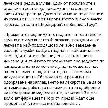
лечение в редица случаи. Един от проблемите е
ограничен достъп до присаждане на органи и
клетки зад граница. Досега това можеше да стане в
държави от ЕС или от европейското икономическо
пространство и в Швейцария“, съобщава „Труд“.
„Промените предвиждат отпадане на този текст и
замяна с възможността български граждани да се
лекуват в най-подходящото лечебно заведение
изобщо в чужбина. Ще отпаднат някои изисквания
към родителите на болни деца за заявления и
декларации, тъй като те утежняват процедурата по
кандидатстване за лечение; упълномощено лице
ще може вместо родителите да се занимава с
документацията. Облекчава се и режимът за
одобряване на заплащането на лекарства. За да се
оптимизира работата на комисията за одобрение
на неразрешени медикаменти, в състава й ще се
включат фармацевт и юрист, предвиждат още
промените“, уточнява всекидневникът.