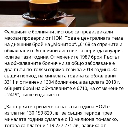
Фалшивите болнични листове са предизвикали
масови проверки от НОИ. Това е централната тема
на днешния брой на „Монитор“. „6168 са спрените и
обжалваните болнични листове за периода януари -
юли за тази година. Отменените 1987 броя. Ръстът
на обжалваните болнични за общо заболяване е
два пъти по-голям спрямо тези за 2018 година. За
същия период на миналата година са обжалвани
3311 и отменени 1304 болнични, а за цялата 2018 г.
общият брой на обжалваните е 6710, на отменените
- 2419“, пише изданието.
„За първите три месеца на тази година НОИ е
изплатил 130 159 820 лв., за същия период през
миналата година сумата е с 10 милиона по-малко,
тогава са платени 119 227 271 лв., заявиха от