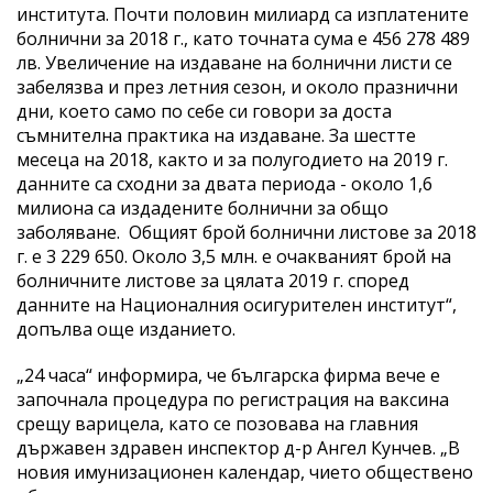
института. Почти половин милиард са изплатените
болнични за 2018 г., като точната сума е 456 278 489
лв. Увеличение на издаване на болнични листи се
забелязва и през летния сезон, и около празнични
дни, което само по себе си говори за доста
съмнителна практика на издаване. За шестте
месеца на 2018, както и за полугодието на 2019 г.
данните са сходни за двата периода - около 1,6
милиона са издадените болнични за общо
заболяване. Общият брой болнични листове за 2018
г. е 3 229 650. Около 3,5 млн. е очакваният брой на
болничните листове за цялата 2019 г. според
данните на Националния осигурителен институт“,
допълва още изданието.
„24 часа“ информира, че българска фирма вече е
започнала процедура по регистрация на ваксина
срещу варицела, като се позовава на главния
държавен здравен инспектор д-р Ангел Кунчев. „В
новия имунизационен календар, чието обществено