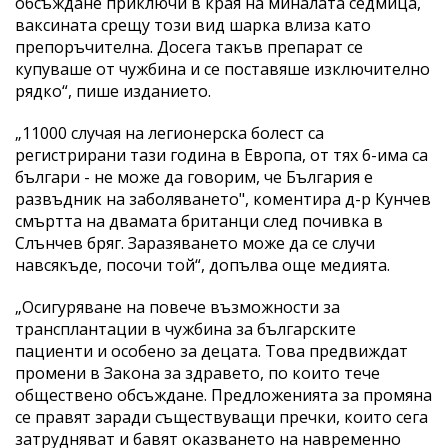
обсъждане приключи в края на миналата седмица,
ваксината срещу този вид шарка влиза като
препоръчителна. Досега такъв препарат се
купуваше от чужбина и се поставяше изключително
рядко“, пише изданието.
„11000 случая на легионерска болест са
регистрирани тази година в Европа, от тях 6-има са
българи - не може да говорим, че България е
развъдник на заболяването", коментира д-р Кунчев
смъртта на двамата британци след почивка в
Слънчев бряг. Заразяването може да се случи
навсякъде, посочи той“, допълва още медията.
„Осигуряване на повече възможности за
трансплантации в чужбина за българските
пациенти и особено за децата. Това предвиждат
промени в Закона за здравето, по които тече
обществено обсъждане. Предложенията за промяна
се правят заради съществуващи пречки, които сега
затрудняват и бавят оказването на навременно