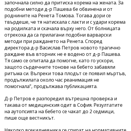
започнала силно да притиска корема на жената. За
подобни методи д-р Пашева бе обвинена и от
роднините на Ренета Томова. Тогава дори се
твърдеше, че тя натискала с лакти и с удари корема
на родилката и скачала върху него. От болницата
отрекоха да са прилагани подобни варварски
методи при раждането на Ренета. Според
директора д-р Васислав Петров новото трагично
раждане във вторник не е водено от д-р Пашева.
Тя само се опитала да помогне, като го ускори,
защото сърдечните тонове на бебето забавяли
ритъма си. Въпреки това плодът се появил мъртъв,
продължилата около час реанимация не
помогнала”, продължава публикацията.
Д-р Петров е разпоредил вътрешна проверка и
такава от медицинския одит в София. Резултатите
на аутопсията на бебето се чакат до 2 седмици,
пише още вестникът.
Няколко всекидневника се спират на нормативните