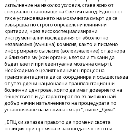
изпълнение на няколко условия, става ясно от
специално становище на Светия синод. Едното от
тях е установяването на мозъчната смърт да се
извършва по строго определени клинични
критерии, чрез високоспециализирани
инструментални изследвания от абсолютно
независима (външна) комисия, както и писмено
информирано съгласие (волеизявление) от донора
и близките му (кои органи, клетки и тъкани да
бъдат взети при евентуална мозъчна смърт).
Необходимо е целият клиничен процес на
трансплантацията да се координира и осъществява
от утвърдени национални транплантационни
болнични центрове, които да имат доверието на
обществото и да гарантират по възможно най-
добър начин изпълнението на процедурата по
установяване на мозъчна смърт”, пише „Дума”.
„БПЦ си запазва правото да промени своята
позиция при промяна в законодателството и