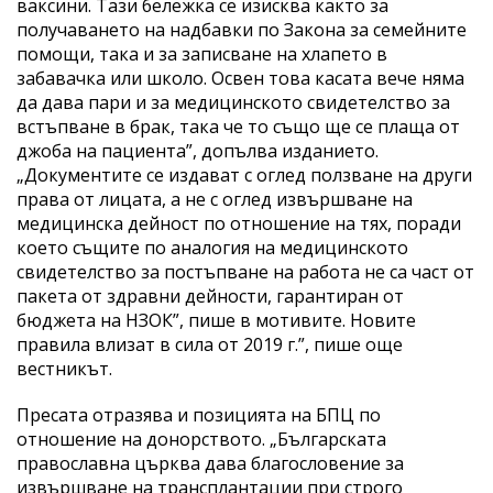
ваксини. Тази бележка се изисква както за
получаването на надбавки по Закона за семейните
помощи, така и за записване на хлапето в
забавачка или школо. Освен това касата вече няма
да дава пари и за медицинското свидетелство за
встъпване в брак, така че то също ще се плаща от
джоба на пациента”, допълва изданието.
„Документите се издават с оглед ползване на други
права от лицата, а не с оглед извършване на
медицинска дейност по отношение на тях, поради
което същите по аналогия на медицинското
свидетелство за постъпване на работа не са част от
пакета от здравни дейности, гарантиран от
бюджета на НЗОК”, пише в мотивите. Новите
правила влизат в сила от 2019 г.”, пише още
вестникът.
Пресата отразява и позицията на БПЦ по
отношение на донорството. „Българската
православна църква дава благословение за
извършване на трансплантации при строго