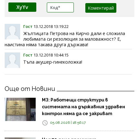
XyYv
Гост
13.12.2018 13:19:22
Жълтицата Петрова на Кирчо дали е сложила
любимата си резолюция за маловажност? Е,
наистина няма такава друга държава!
Гост
13.12.2018 10:44:15
Тъпа акушер-гинеколожка!
Още от Новини
МЗ: Работещи структури в
системата на държавния здравен
контрол няма да се закриват
05.08.2026 | 18:56:17