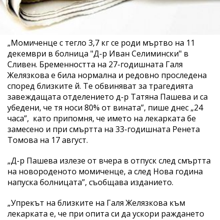
„Момиченце с тегло 3,7 кг се роди мъртво на 11
декември в болница "Д-р Иван Селимински" в
Сливен. Бременността на 27-годишната Галя
Желязкова е била нормална и редовно проследена
според близките й. Те обвиняват за трагедията
завеждащата отделението д-р Татяна Пашева и са
убедени, че тя носи 80% от вината”, пише днес „24
часа”, като припомня, че името на лекарката бе
замесено и при смъртта на 33-годишната Ренета
Томова на 17 август.
„Д-р Пашева излезе от вчера в отпуск след смъртта
на новороденото момиченце, а след Нова година
напуска болницата”, съобщава изданието.
„Упрекът на близките на Галя Желязкова към
лекарката е, че при опита си да ускори раждането