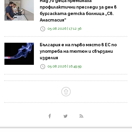
Над 70 деца преминаха
профилактични прегледи за ден в
бургаската детска болница „Св.
Анастасия“
05.08.2026 | 17:12:36
България е на първо място в ЕС по
употреба на тютюн и свързани
изделия
05.08.2026 | 16:49:59