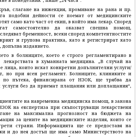
 кръв, слагане на инжекция, промиване на рана и пр.
ега подобни дейности се поемат от медицинските
тят само като част от екип, в който има лекар. Според
гат самостоятелно да оказват спешна помощ,
оследяват бременност, всеки според компетентностите
крият и групова практика, като я регистрират като
, допълва изданието.
ето в болниците, което е строго регламентирано в
 лекарствата в хуманната медицина. „В случай на
е лица, които искат конкретни допълнителни услуги/
, но при ясен регламент. Болниците, клиниките и
т по пътека, финансирана от НЗОК, ще трябва да
и услуги без да приемат плащания или доплащания“,
пациентите на навременна медицинска помощ, в закона
 НЗОК на експертиза при скъпоструващи лекарствени
тигане на максимална прогнозност на бюджета на
мация за цените на медицинските изделия, които се
трети страни. Информацията ще се предоставя на
ки и до нея достъп ще има само Министерството на