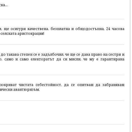
ка...
, ще осигури качествена, безплатна и общодостъпна, 24 часова
селската аристокрация!
о такава степен се е задълбочил, че ще се дава право на сестри и
о, само и само електоратът да си мисли, че му е гарантирана
покриват чистата себестойност, да се опитваш да забраняваш
тически авантюризъм.