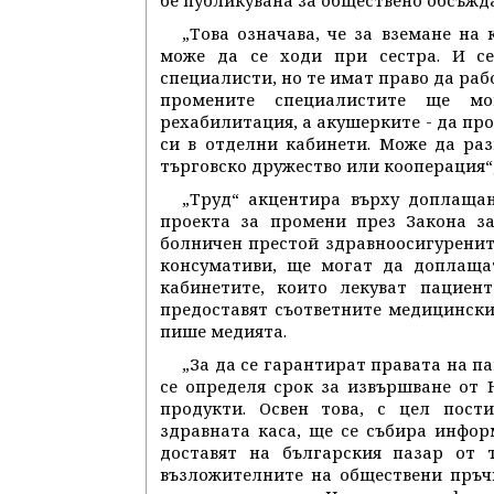
„Това означава, че за вземане на
може да се ходи при сестра. И с
специалисти, но те имат право да рабо
промените специалистите ще мо
рехабилитация, а акушерките - да пр
си в отделни кабинети. Може да раз
търговско дружество или кооперация“
„Труд“ акцентира върху доплащан
проекта за промени през Закона за
болничен престой здравноосигуренит
консумативи, ще могат да доплащат
кабинетите, които лекуват пациен
предоставят съответните медицинск
пише медията.
„За да се гарантират правата на 
се определя срок за извършване от
продукти. Освен това, с цел пос
здравната каса, ще се събира инфор
доставят на българския пазар от 
възложителните на обществени пръч