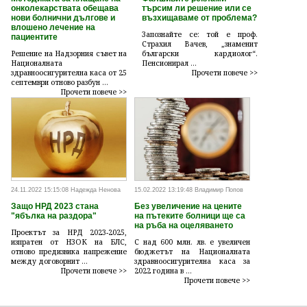
онколекарствата обещава
търсим ли решение или се
нови болнични дългове и
възхищаваме от проблема?
влошено лечение на
Запознайте се: той е проф.
пациентите
Страхил Вачев, „знаменит
Решение на Надзорния съвет на
български кардиолог“.
Националната
Пенсионирал ...
здравноосигурителна каса от 25
Прочети повече >>
септември отново разбун ...
Прочети повече >>
24.11.2022 15:15:08 Надежда Ненова
15.02.2022 13:19:48 Владимир Попов
Защо НРД 2023 стана
Без увеличение на цените
"ябълка на раздора"
на пътеките болници ще са
на ръба на оцеляването
Проектът за НРД 2023-2025,
изпратен от НЗОК на БЛС,
С над 600 млн. лв. е увеличен
отново предизвика напрежение
бюджетът на Националната
между договорнит ...
здравноосигурителна каса за
Прочети повече >>
2022 година в ...
Прочети повече >>