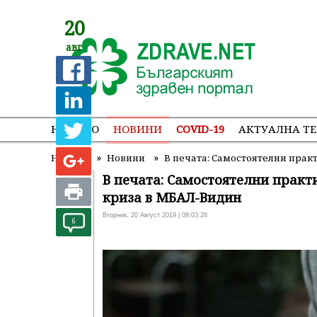
20
авг
НАЧАЛО
НОВИНИ
COVID-19
АКТУАЛНА Т
»
»
Начало
Новини
В печата: Самостоятелни прак
В печата: Самостоятелни практ
криза в МБАЛ-Видин
Вторник, 20 Август 2019 | 09:03:28
6