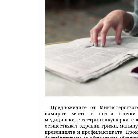
Предложените от Министерствот
намират място в почти всички д
медицинските сестри и акушерките в
осъществяват здравни грижи, манипу
превенцията и профилактиката. Промя
бе публикувана за обществено обсъжда