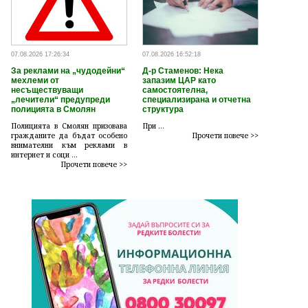
07.08.2026 17:26:34
07.08.2026 16:52:18
За реклами на „чудодейни“
Д-р Стаменов: Нека
мехлеми от
запазим ЦАР като
несъществуващи
самостоятелна,
„лечители“ предупреди
специализирана и отчетна
полицията в Смолян
структура
Полицията в Смолян призовава
При ...
гражданите да бъдат особено
Прочети повече >>
внимателни към реклами в
интернет и соци ...
Прочети повече >>