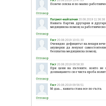
Гост
20.08.2019 13:47:05
Повече селска и по-малко работничес
Патриот-майтапчия
20.08.2019 11:36:38
Нашата Партия, другарки и другари
медицинска помощ за работническо-
Гост
20.08.2019 10:01:30
Очевидно дефицитът на лекари вече д
акушерки да лекуват самостоятелн
безплатна медицинска помощ.
Гост
20.08.2019 09:58:30
При цени на пътеките, които не 
доплащането си е чиста проба поли
Гост
20.08.2019 09:56:51
М-даа..., кашата става все по-гъста.