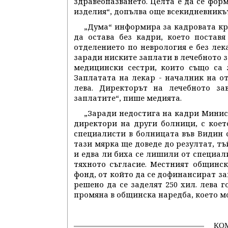
здравеопазването. Целта е да се фо
изделия“, допълва още всекидневникъ
„Дума“ информира за кадровата кр
да остава без кадри, което постав
отделението по неврология е без лек
заради ниските заплати в лечебното з
медицински сестри, които също са 
Заплатата на лекар - началник на отд
лева. Директорът на лечебното за
заплатите“, пише медията.
„Заради недостига на кадри Минис
директори на други болници, с кое
специалисти в болницата във Видин с
тази мярка ще доведе до резултат, т
и едва ли биха се лишили от специал
тяхното съгласие. Местният общинск
фонд, от който да се дофинансират з
решено да се заделят 250 хил. лева г
промяна в общинска наредба, което мо
КО