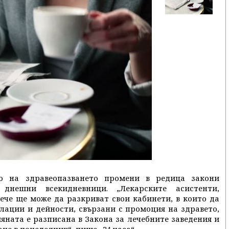
о на здравеопазването промени в редица закони
нешни всекидневници. „Лекарските асистенти,
ече ще може да разкриват свои кабинети, в които да
лации и дейности, свързани с промоция на здравето,
ната е разписана в Закона за лечебните заведения и
не в понеделник“, пише „24 часа“.