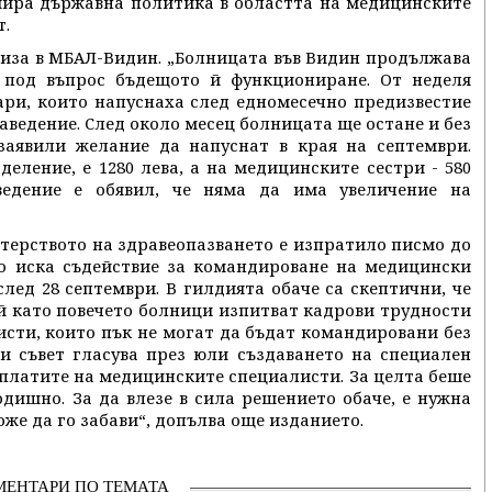
рмира държавна политика в областта на медицинските
т.
иза в МБАЛ-Видин. „Болницата във Видин продължава
я под въпрос бъдещото й функциониране. От неделя
ари, които напуснаха след едномесечно предизвестие
аведение. След около месец болницата ще остане и без
заявили желание да напуснат в края на септември.
еление, е 1280 лева, а на медицинските сестри - 580
ведение е обявил, че няма да има увеличение на
терството на здравеопазването е изпратило писмо до
то иска съдействие за командироване на медицински
лед 28 септември. В гилдията обаче са скептични, че
ъй като повечето болници изпитват кадрови трудности
исти, които пък не могат да бъдат командировани без
и съвет гласува през юли създаването на специален
аплатите на медицинските специалисти. За целта беше
одишно. За да влезе в сила решението обаче, е нужна
же да го забави“, допълва още изданието.
МЕНТАРИ ПО ТЕМАТА