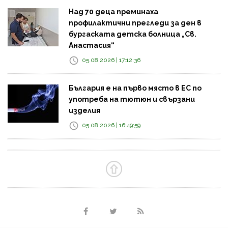
Над 70 деца преминаха
профилактични прегледи за ден в
бургаската детска болница „Св.
Анастасия“
05.08.2026 | 17:12:36
България е на първо място в ЕС по
употреба на тютюн и свързани
изделия
05.08.2026 | 16:49:59