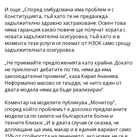
И още: „Според омбудсмана има проблем и с
Конституцията, тъй като тя не предвижда
задължително здравно застраховане. Освен това
няма гаранция какво повече ще получат хората с
новата задължителна осигуровка, тъй като и в
момента тези услуги се поемат от НЗОК само срещу
задължителната осигуровка.
„Не приемайте предложенията като крайни. Докато
не приключат дебатите по тях, няма да има
законодателни промени”, каза Кирил Ананиев.
Неформално масово се твърди, че нито един от
двата модела няма да бъде реализиран”.
Коментар на моделите публикува „Монитор”,
според който проблемът е доколко предлаганите
модели са по силите на българските болни и
техните близки. „И в двата случая се оказва, че
доплащане ще има, макар и в единия вариант само
15% от стойността на лечението, ако човек не се е