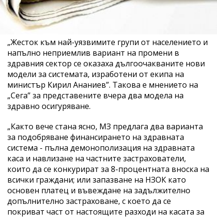
„Жесток към най-уязвимите групи от населението и
напълно неприемлив вариант на промени в
здравния сектор се оказаха дългоочакваните нови
модели за системата, изработени от екипа на
министър Кирил Ананиев”. Такова е мнението на
„Сега” за представените вчера два модела на
здравно осигуряване.
„Както вече стана ясно, МЗ предлага два варианта
за подобряване финансирането на здравната
система - пълна демонополизация на здравната
каса и навлизане на частните застрахователи,
които да се конкурират за 8-процентната вноска на
всички граждани; или запазване на НЗОК като
основен платец и въвеждане на задължително
допълнително застраховане, с което да се
покриват част от настоящите разходи на касата за