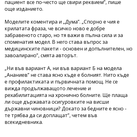
пациент все по-често ще свири реквием”, пише
още изданието.
Моделите коментира и „Дума”. „Спорно е чия е
крилатата фраза, че всичко ново е добре
забравеното старо, но тя важи в пълна сила и за
споменатия модел. В него става въпрос за
медицинските пакети - основен и допълнителен, но
завоалирано”, смята авторът.
„Ни във вариант А, ни във вариант Б на модела
„Ананиев” не става ясно къде е болният. Нито къде
е профилактиката и първичната помощ. Не се
вижда продължаващото лечение и
рехабилитацията на хронично болните. Ще плаща
ли още държавата осигуровките на висши
държавни чиновници? Докато за бедните е ясно -
те трябва да си доплащат”, четем във
всекидневника.