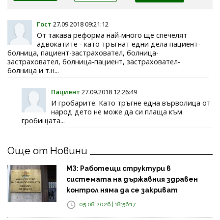
Гост
27.09.2018 09:21:12
От такава реформа най-много ще спечелят
адвокатите - като тръгнат едни дела пациент-
болница, пациент-застраховател, болница-
застраховател, болница-пациент, застраховател-
болница и т.н...
Пациент
27.09.2018 12:26:49
И гробарите. Като тръгне една върволица от
народ дето не може да си плаща към
гробищата...
Още от Новини
МЗ: Работещи структури в
системата на държавния здравен
контрол няма да се закриват
05.08.2026 | 18:56:17