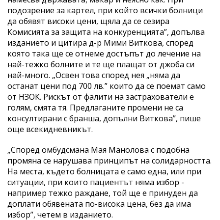
подозрение за картел, при който всички болници
да обявят високи цени, щяла да се сезира
Комисията за защита на конкуренцията”, допълва
изданието и цитира д-р Мими Виткова, според
която така ще се отнеме достъпът до лечение на
най-тежко болните и те ще плащат от джоба си
най-много. „Освен това според нея „няма да
останат цени под 700 лв.” които да се поемат само
от НЗОК. Рискът от фалити на застрахователи е
голям, смята тя. Предлаганите промени не са
консултирани с бранша, допълни Виткова”, пише
още всекидневникът.
„Според омбудсмана Мая Манолова с подобна
промяна се нарушава принципът на солидарността.
На места, където болницата е само една, или при
ситуации, при които пациентът няма избор -
например тежко раждане, той ще е принуден да
доплати обявената по-висока цена, без да има
избор”, четем в изданието.