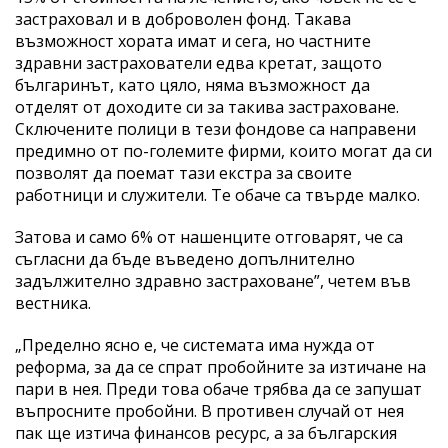
застраховал и в доброволен фонд. Такава
възможност хората имат и сега, но частните
здравни застрахователи едва кретат, защото
българинът, като цяло, няма възможност да
отделят от доходите си за такива застраховане.
Сключените полици в тези фондове са направени
предимно от по-големите фирми, които могат да си
позволят да поемат тази екстра за своите
работници и служители. Те обаче са твърде малко.
Затова и само 6% от нашенците отговарят, че са
съгласни да бъде въведено допълнително
задължително здравно застраховане”, четем във
вестника.
„Пределно ясно е, че системата има нужда от
реформа, за да се спрат пробойните за изтичане на
пари в нея. Преди това обаче трябва да се запушат
въпросните пробойни. В противен случай от нея
пак ще изтича финансов ресурс, а за българския