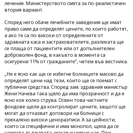
лечение. Министерството смята за по-реалистичен
втория вариант.
Според него обаче лечебните заведения ще имат
право сами да определят цените, по които работят,
а ако те са по-високи от определените от
здравната каса и застрахователите, разликата ще
се плаща от пациентите или от допълнителен
доброволен фонд, в какъвто в момента са
осигурени 11% от гражданите”, четем във вестника.
„Не е ясно как ще се избегне болниците масово да
определят цени над тези, които ще се поемат с
публични средства. Според зам. здравния министър
Жени Начева така щяло да има прозрачност и да е
ясно кое колко струва. Освен това частните
фондове щели да контролират цените, защото ще
могат да отказват договори на болници с
прекалено високи ценоразписи. А за цейности,
които са специфични и има монопол, щяла да се
намесва държавата, макар и неясно как. При