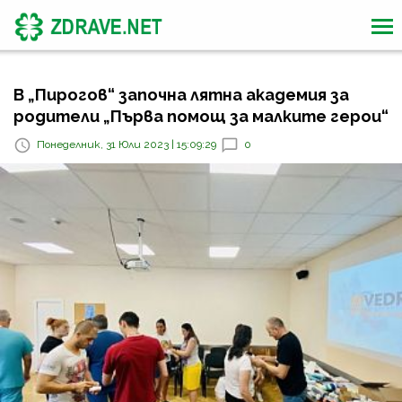
В „Пирогов“ започна лятна академия за
родители „Първа помощ за малките герои“
Понеделник, 31 Юли 2023 | 15:09:29
0