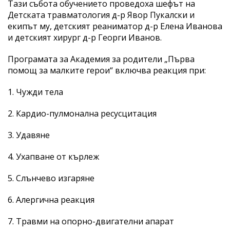
Тази събота обучението проведоха шефът на
Детската травматология д-р Явор Пукалски и
екипът му, детският реаниматор д-р Елена Иванова
и детският хирург д-р Георги Иванов.
Програмата за Академия за родители „Първа
помощ за малките герои“ включва реакция при:
1. Чужди тела
2. Кардио-пулмонална ресусцитация
3. Удавяне
4. Ухапване от кърлеж
5. Слънчево изгаряне
6. Алергична реакция
7. Травми на опорно-двигателни апарат