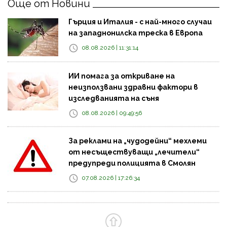
Още от Новини
Гърция и Италия - с най-много случаи
на западнонилска треска в Европа
08.08.2026 | 11:31:14
ИИ помага за откриване на
неизползвани здравни фактори в
изследванията на съня
08.08.2026 | 09:49:56
За реклами на „чудодейни“ мехлеми
от несъществуващи „лечители“
предупреди полицията в Смолян
07.08.2026 | 17:26:34