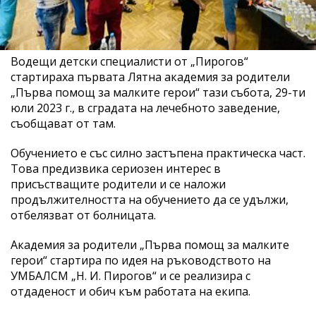
Водещи детски специалисти от „Пирогов“
стартираха първата Лятна академия за родители
„Първа помощ за малките герои“ тази събота, 29-ти
юли 2023 г., в сградата на лечебното заведение,
съобщават от там.
Обучението е със силно застъпена практическа част.
Това предизвика сериозен интерес в
присъстващите родители и се наложи
продължителността на обучението да се удължи,
отбелязват от болницата.
Академия за родители „Първа помощ за малките
герои“ стартира по идея на ръководството на
УМБАЛСМ „Н. И. Пирогов“ и се реализира с
отдаденост и обич към работата на екипа.