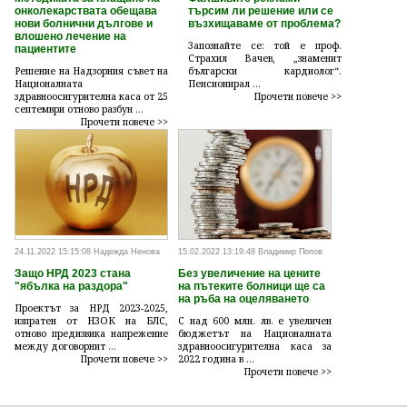
онколекарствата обещава
търсим ли решение или се
нови болнични дългове и
възхищаваме от проблема?
влошено лечение на
Запознайте се: той е проф.
пациентите
Страхил Вачев, „знаменит
Решение на Надзорния съвет на
български кардиолог“.
Националната
Пенсионирал ...
здравноосигурителна каса от 25
Прочети повече >>
септември отново разбун ...
Прочети повече >>
24.11.2022 15:15:08 Надежда Ненова
15.02.2022 13:19:48 Владимир Попов
Защо НРД 2023 стана
Без увеличение на цените
"ябълка на раздора"
на пътеките болници ще са
на ръба на оцеляването
Проектът за НРД 2023-2025,
изпратен от НЗОК на БЛС,
С над 600 млн. лв. е увеличен
отново предизвика напрежение
бюджетът на Националната
между договорнит ...
здравноосигурителна каса за
Прочети повече >>
2022 година в ...
Прочети повече >>