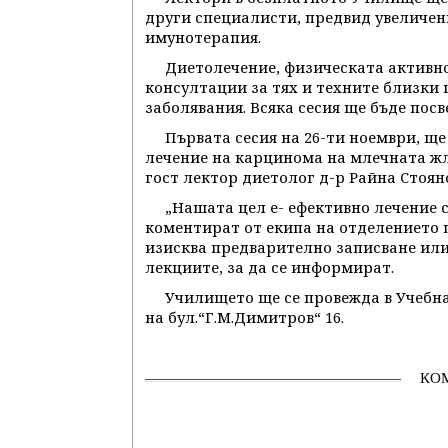
други специалисти, предвид увеличен
имунотерапия.
Диетолечение, физическата активно
консултации за тях и техните близки
заболявания. Всяка сесия ще бъде пос
Първата сесия на 26-ти ноември, щ
лечение на карцинома на млечната жл
гост лектор диетолог д-р Райна Стоян
„Нашата цел е- ефективно лечение 
коментират от екипа на отделението 
изисква предварително записване или
лекциите, за да се информират.
Училището ще се провежда в Учебна
на бул.“Г.М.Димитров“ 16.
КО