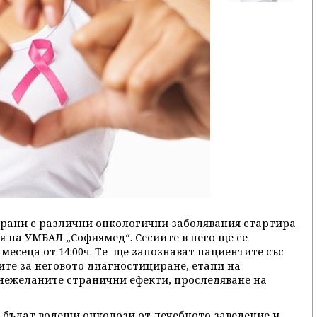
рани с различни онкологични заболявания стартира
 на УМБАЛ „Софиямед“. Сесиите в него ще се
месеца от 14:00ч. Те ще запознават пациентите със
ите за неговото диагностициране, етапи на
 нежеланите странични ефекти, проследяване на
 бъдат водещи онколози от лечебното заведение и