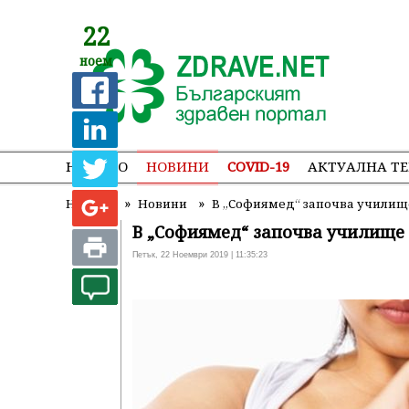
22
ноем
НАЧАЛО
НОВИНИ
COVID-19
АКТУАЛНА Т
»
»
Начало
Новини
В „Софиямед“ започва училищ
В „Софиямед“ започва училище
Петък, 22 Ноември 2019 | 11:35:23