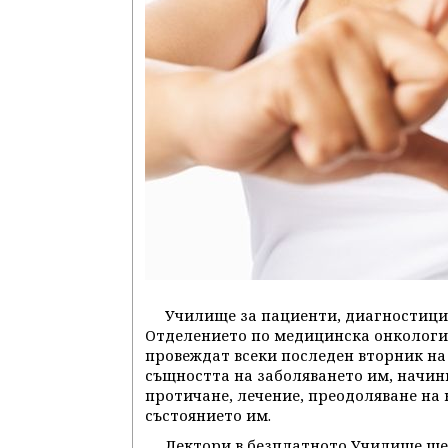
Училище за пациенти, диагностици
Отделението по медицинска онкология
провеждат всеки последен вторник на 
същността на заболяването им, начин
протичане, лечение, преодоляване на
състоянието им.
Лектори в безплатното Училище ще