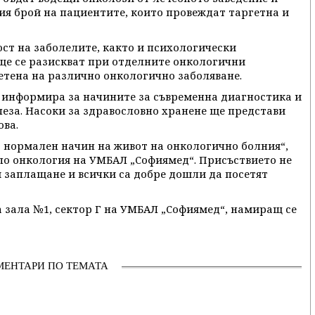
ия брой на пациентите, които провеждат таргетна и
ст на заболелите, както и психологически
 ще се разискват при отделните онкологични
ветена на различно онкологично заболяване.
е информира за начините за съвременна диагностика и
еза. Насоки за здравословно хранене ще представи
ова.
с нормален начин на живот на онкологично болния“,
по онкология на УМБАЛ „Софиямед“. Присъствието не
 заплащане и всички са добре дошли да посетят
 зала №1, сектор Г на УМБАЛ „Софиямед“, намиращ се
МЕНТАРИ ПО ТЕМАТА