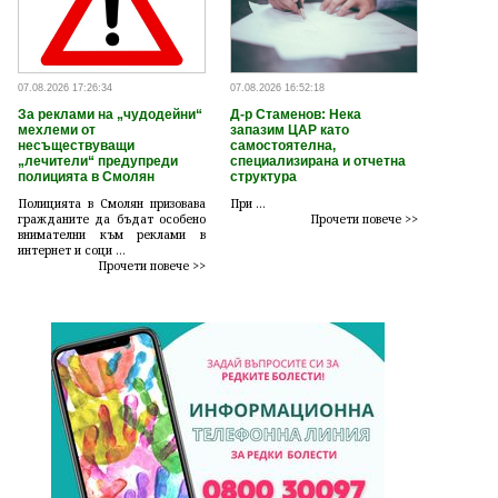
07.08.2026 17:26:34
07.08.2026 16:52:18
За реклами на „чудодейни“
Д-р Стаменов: Нека
мехлеми от
запазим ЦАР като
несъществуващи
самостоятелна,
„лечители“ предупреди
специализирана и отчетна
полицията в Смолян
структура
Полицията в Смолян призовава
При ...
гражданите да бъдат особено
Прочети повече >>
внимателни към реклами в
интернет и соци ...
Прочети повече >>