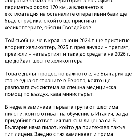
оперативна база на територията на София с
периметър около 170 км., а влизането в
експлоатация на останалите оперативни бази ще
бъде с графика, с който ще пристигат
хеликоптерите, обясни Гвоздейков.
Той съобщи, че в края на юни 2024 г. ще пристигне
вторият хеликоптер, 2025 г. през януари – третият,
през юли – четвъртият и така до средата на 2026 г.
ще дойдат шестте хеликоптера.
Това е дълъг процес, но важното е, че България ще
стане една от страните в Европа, която ще
разполага със система за спешна медицинска
помощ по въздух, каза министърът.
В неделя заминава първата група от шестима
пилоти, които отиват на обучение в Италия, за да
придобият съответния тип към лиценза си. В
България няма пилот, който да притежава такъв
тип лиценз. Заедно с тях заминават и трима