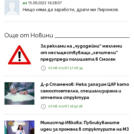
аз
15.09.2023 16:28:07
Нищо няма да заработи, драги ми Пиронков.
Още от Новини
За реклами на „чудодейни“ мехлеми
от несъществуващи „лечители“
предупреди полицията в Смолян
07.08.2026 | 17:26:34
Д-р Стаменов: Нека запазим ЦАР като
самостоятелна, специализирана и
отчетна структура
07.08.2026 | 16:52:18
Министър Ивкова: Публикуваните
идеи за промяна в структурите на МЗ