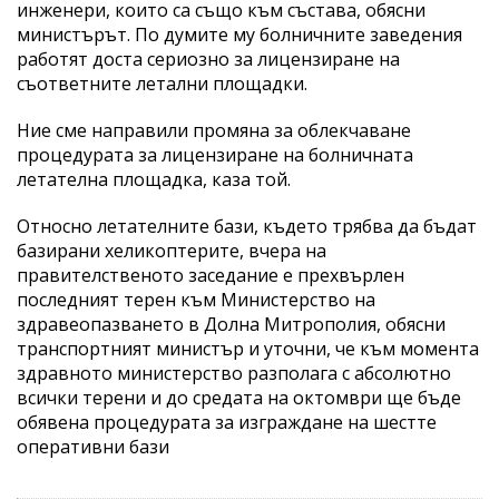
инженери, които са също към състава, обясни
министърът. По думите му болничните заведения
работят доста сериозно за лицензиране на
съответните летални площадки.
Ние сме направили промяна за облекчаване
процедурата за лицензиране на болничната
летателна площадка, каза той.
Относно летателните бази, където трябва да бъдат
базирани хеликоптерите, вчера на
правителственото заседание е прехвърлен
последният терен към Министерство на
здравеопазването в Долна Митрополия, обясни
транспортният министър и уточни, че към момента
здравното министерство разполага с абсолютно
всички терени и до средата на октомври ще бъде
обявена процедурата за изграждане на шестте
оперативни бази