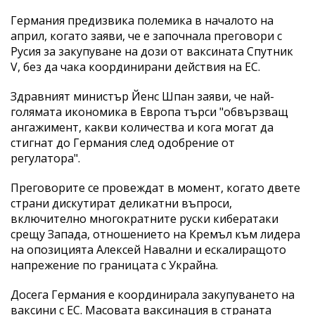
Германия предизвика полемика в началото на
април, когато заяви, че е започнала преговори с
Русия за закупуване на дози от ваксината Спутник
V, без да чака координирани действия на ЕС.
Здравният министър Йенс Шпан заяви, че най-
голямата икономика в Европа търси "обвързващ
ангажимент, какви количества и кога могат да
стигнат до Германия след одобрение от
регулатора".
Преговорите се провеждат в момент, когато двете
страни дискутират деликатни въпроси,
включително многократните руски кибератаки
срещу Запада, отношението на Кремъл към лидера
на опозицията Алексей Навални и ескалиращото
напрежение по границата с Украйна.
Досега Германия е координирала закупуването на
ваксини с ЕС. Масовата ваксинация в страната