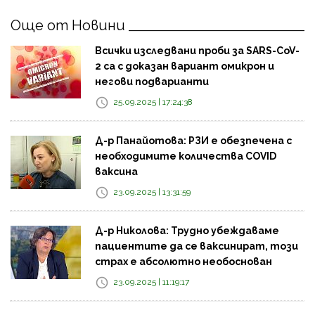
Още от Новини
Всички изследвани проби за SARS-CoV-
2 са с доказан вариант омикрон и
негови подварианти
25.09.2025 | 17:24:38
Д-р Панайотова: РЗИ е обезпечена с
необходимите количества COVID
ваксина
23.09.2025 | 13:31:59
Д-р Николова: Трудно убеждаваме
пациентите да се ваксинират, този
страх е абсолютно необоснован
23.09.2025 | 11:19:17