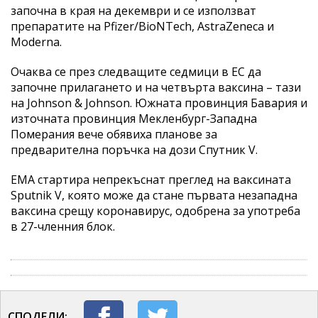
започна в края на декември и се използват
препаратите на Pfizer/ВioNTech, AstraZeneca и
Moderna.
Очаква се през следващите седмици в ЕС да
започне прилагането и на четвърта ваксина – тази
на Johnson & Johnson. Южната провинция Бавария и
източната провинция Мекленбург-Западна
Померания вече обявиха планове за
предварителна поръчка на дози Спутник V.
EMA стартира непрекъснат преглед на ваксината
Sputnik V, която може да стане първата незападна
ваксина срещу коронавирус, одобрена за употреба
в 27-членния блок.
СПОДЕЛИ: