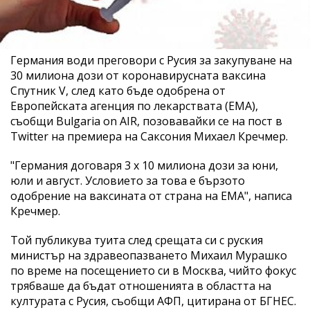
Германия води преговори с Русия за закупуване на
30 милиона дози от коронавирусната ваксина
Спутник V, след като бъде одобрена от
Европейската агенция по лекарствата (EMA),
съобщи Bulgaria on AIR, позовавайки се на пост в
Twitter на премиера на Саксония Михаел Кречмер.
"Германия договаря 3 х 10 милиона дози за юни,
юли и август. Условието за това е бързото
одобрение на ваксината от страна на ЕМА", написа
Кречмер.
Той публикува туита след срещата си с руския
министър на здравеопазването Михаил Мурашко
по време на посещението си в Москва, чийто фокус
трябваше да бъдат отношенията в областта на
културата с Русия, съобщи АФП, цитирана от БГНЕС.