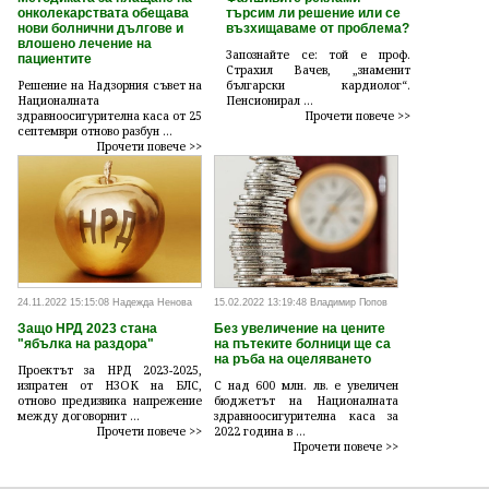
онколекарствата обещава
търсим ли решение или се
нови болнични дългове и
възхищаваме от проблема?
влошено лечение на
Запознайте се: той е проф.
пациентите
Страхил Вачев, „знаменит
Решение на Надзорния съвет на
български кардиолог“.
Националната
Пенсионирал ...
здравноосигурителна каса от 25
Прочети повече >>
септември отново разбун ...
Прочети повече >>
24.11.2022 15:15:08 Надежда Ненова
15.02.2022 13:19:48 Владимир Попов
Защо НРД 2023 стана
Без увеличение на цените
"ябълка на раздора"
на пътеките болници ще са
на ръба на оцеляването
Проектът за НРД 2023-2025,
изпратен от НЗОК на БЛС,
С над 600 млн. лв. е увеличен
отново предизвика напрежение
бюджетът на Националната
между договорнит ...
здравноосигурителна каса за
Прочети повече >>
2022 година в ...
Прочети повече >>