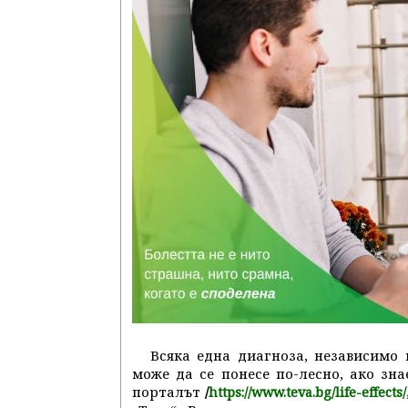
Всяка една диагноза, независимо
може да се понесе по-лесно, ако зн
порталът
/
https://www.teva.bg/life-effects/