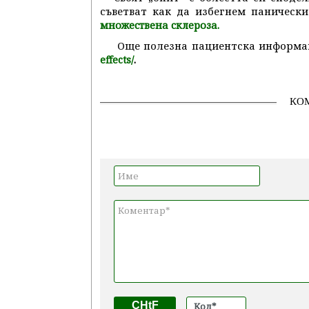
съветват как да избегнем паническ
множествена склероза.
Още полезна пациентска информа
.
effects/
КО
CHtF