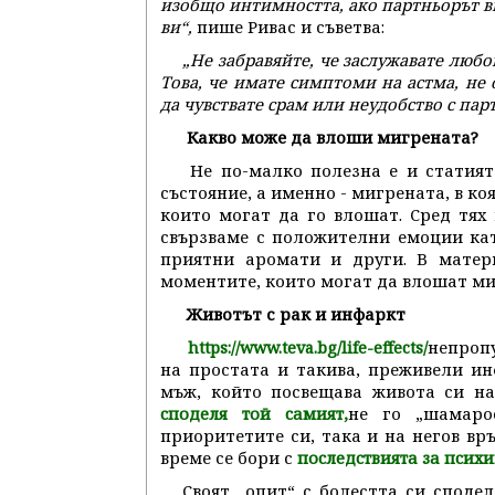
изобщо интимността, ако партньорът ви 
ви“,
пише Ривас и съветва:
„Не забравяйте, че заслужавате любо
Това, че имате симптоми на астма, не 
да чувствате срам или неудобство с пар
Какво може да влоши мигрената?
Не по-малко полезна е и статият
състояние, а именно - мигрената, в к
които могат да го влошат. Сред тях
свързваме с положителни емоции кат
приятни аромати и други. В матер
моментите, които могат да влошат ми
Животът с рак и инфаркт
непропу
https://www.teva.bg/life-effects/
на простата и такива, преживели ин
мъж, който посвещава живота си на
не го „шамаро
споделя той самият
,
приоритетите си, така и на негов вр
време се бори с
последствията за психи
Своят „опит“ с болестта си споде