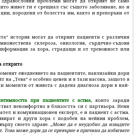
и здравословни проблеми могат да открият не само
ито живот ги е срещнал със същото заболяване, но и
ации, породени от болестта им, както и препоръки от
ята“ история могат да открият пациенти с различни
 множествена склероза, онкология, сърдечно-съдови
 информация за хора, страдащи и от тревожност или
а открито
оменят ежедневието на пациентите, навлизайки дори
т на „Тева“ е особено ценен и в тази насока, защото в
ни моменти от живота с дадена диагноза дори в най-
които заради
интимността при пациентите с астма
,
стват некомфортно в близостта си с партньора. Неин
ател и комуникационен експерт, е и пациент с астма.
тивират и други хора с подобен на нейния проблем,
ърху своето здраве. „
Може да е неудобно да извадите
 Това може дори да се превърне в причина да избягвате