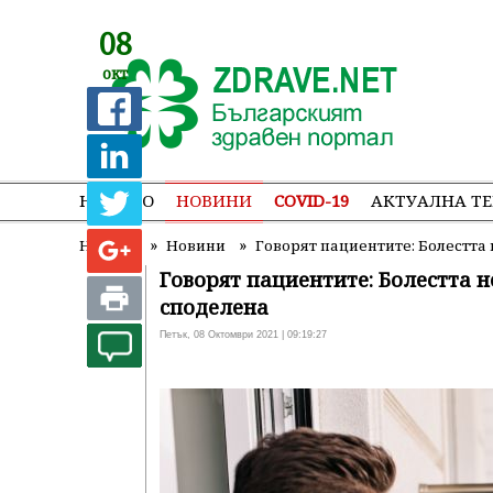
08
окт
НАЧАЛО
НОВИНИ
COVID-19
АКТУАЛНА Т
»
»
Начало
Новини
Говорят пациентите: Болестта 
Говорят пациентите: Болестта н
споделена
Петък, 08 Октомври 2021 | 09:19:27