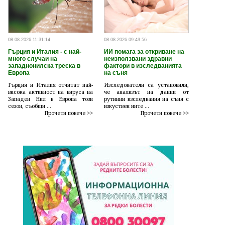
08.08.2026 11:31:14
08.08.2026 09:49:56
Гърция и Италия - с най-
ИИ помага за откриване на
много случаи на
неизползвани здравни
западнонилска треска в
фактори в изследванията
Европа
на съня
Гърция и Италия отчитат най-
Изследователи са установили,
висока активност на вируса на
че анализът на данни от
Западен Нил в Европа този
рутинни изследвания на съня с
сезон, съобщи ...
изкуствен инте ...
Прочети повече >>
Прочети повече >>