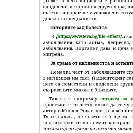
„Тева“. В него пациенти с различн
споделени истории на други хора, чи
съвети за справяне с усложнени ситу
доказани специалисти.
Историите зад болестта
В
/
„сво
https://www.teva.bg/life-effects/
заболявания като астма, депресия,
заболявания. Порталът дава и цена
мигрена.
За срама от интимността и астмат
Немалка част от заболяванията пр
в интимния им свят. Пациентският сай
него са поместени и споделени труд
съкровените мигове с близките.
Такава е например
статията за 
пристъпите си често могат да се чув
автор е Мишел Ривас, която освен пис
Тя се надява, че съветите й ще мо
подтиквайки ги да поемат контрола в
инхалатор по време на интимен момент.