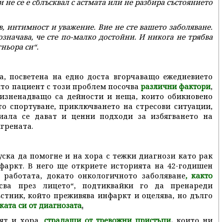
не се е сблъсквал с астмата или не разбира състоянието
в, интимност и уважение. Вие не сте вашето заболяване.
означава, че сте по-малко достойни. И никога не трябва
тньора си“.
а, посветена на едно доста вгорчаващо ежедневието
оято пациент с този проблем посочва
,
различни фактори
 изненадващо са дейности и неща, които обикновено
о спортуване, приключването на стресови ситуации,
иала се дават и ценни подходи за избягването на
грената.
ска да помогне и на хора с тежки диагнози като рак
фаркт. В него ще откриете историята на 42-годишен
 работата, докато онкологичното заболяване
, както
сва през лицето“, подтиквайки го да пренареди
ъстник, който преживява инфаркт и оцелява, но дълго
.
ката си от диагнозата
лят и хора
,
които ни
,
страдащи от тревожни пристъпи