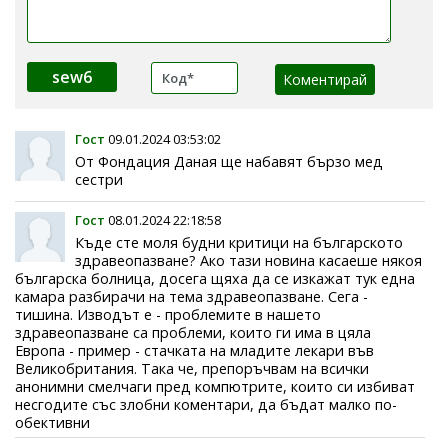
sew6
Гост
09.01.2024 03:53:02
От Фондация Даная ще набавят бързо мед
сестри
Гост
08.01.2024 22:18:58
Къде сте моля будни критици на българското
здравеопазване? Ако тази новина касаеше някоя
българска болница, досега щяха да се изкажат тук една
камара разбирачи на тема здравеопазване. Сега -
тишина. Изводът е - проблемите в нашето
здравеопазване са проблеми, които ги има в цяла
Европа - пример - стачката на младите лекари във
Великобритания. Така че, препоръчвам на всички
анонимни смелчаги пред компютрите, които си избиват
несгодите със злобни коментари, да бъдат малко по-
обективни