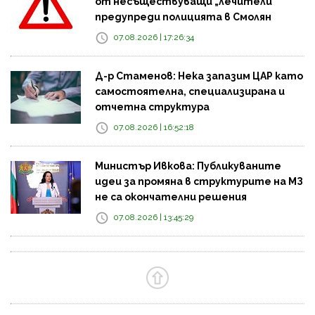
от несъществуващи „лечители“
предупреди полицията в Смолян
07.08.2026 | 17:26:34
Д-р Стаменов: Нека запазим ЦАР като
самостоятелна, специализирана и
отчетна структура
07.08.2026 | 16:52:18
Министър Ивкова: Публикуваните
идеи за промяна в структурите на МЗ
не са окончателни решения
07.08.2026 | 13:45:29