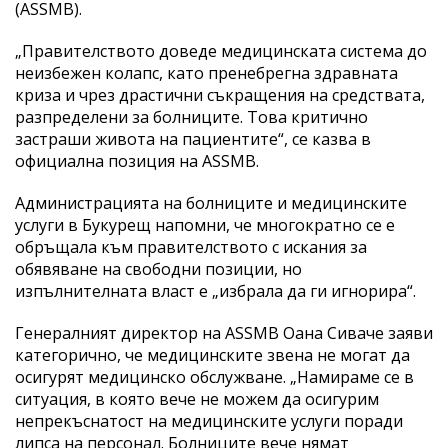
(ASSMB).
„Правителството доведе медицинската система до
неизбежен колапс, като пренебрегна здравната
криза и чрез драстични съкращения на средствата,
разпределени за болниците. Това критично
застраши живота на пациентите“, се казва в
официална позиция на ASSMB.
Администрацията на болниците и медицинските
услуги в Букурещ напомни, че многократно се е
обръщала към правителството с искания за
обявяване на свободни позиции, но
изпълнителната власт е „избрала да ги игнорира“.
Генералният директор на ASSMB Оана Сиваче заяви
категорично, че медицинските звена не могат да
осигурят медицинско обслужване. „Намираме се в
ситуация, в която вече не можем да осигурим
непрекъснатост на медицинските услуги поради
липса на персонал. Болниците вече нямат