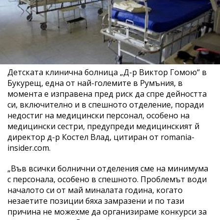
Детската клинична болница „Д-р Виктор Гомою“ в
Букурещ, една от най-големите в Румъния, в
момента е изправена пред риск да спре дейността
си, включително и в спешното отделение, поради
недостиг на медицински персонал, особено на
медицински сестри, предупреди медицинският й
директор д-р Костел Влад, цитиран от romania-
insider.com.
„Във всички болнични отделения сме на минимума
с персонала, особено в спешното. Проблемът води
началото си от май миналата година, когато
незаетите позиции бяха замразени и по тази
причина не можехме да организираме конкурси за