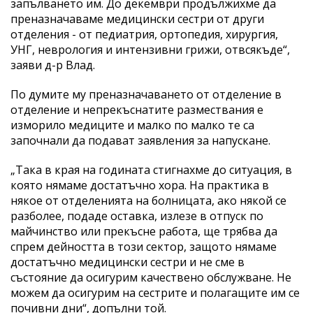
запълването им. До декември продължихме да
преназначаваме медицински сестри от други
отделения - от педиатрия, ортопедия, хирургия,
УНГ, неврология и интензивни грижи, отвсякъде“,
заяви д-р Влад.
По думите му преназначаването от отделение в
отделение и непрекъснатите размествания е
изморило медиците и малко по малко те са
започнали да подават заявления за напускане.
„Така в края на годината стигнахме до ситуация, в
която нямаме достатъчно хора. На практика в
някое от отделенията на болницата, ако някой се
разболее, подаде оставка, излезе в отпуск по
майчинство или прекъсне работа, ще трябва да
спрем дейността в този сектор, защото нямаме
достатъчно медицински сестри и не сме в
състояние да осигурим качествено обслужване. Не
можем да осигурим на сестрите и полагащите им се
почивни дни“, допълни той.