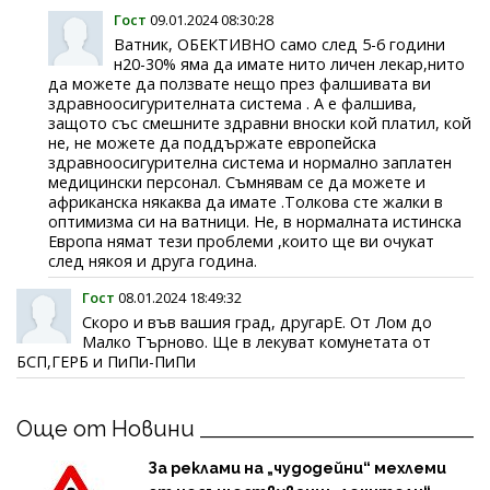
Гост
09.01.2024 08:30:28
Ватник, ОБЕКТИВНО само след 5-6 години
н20-30% яма да имате нито личен лекар,нито
да можете да ползвате нещо през фалшивата ви
здравноосигурителната система . А е фалшива,
защото със смешните здравни вноски кой платил, кой
не, не можете да поддържате европейска
здравноосигурителна система и нормално заплатен
медицински персонал. Съмнявам се да можете и
африканска някаква да имате .Толкова сте жалки в
оптимизма си на ватници. Не, в нормалната истинска
Европа нямат тези проблеми ,които ще ви очукат
след някоя и друга година.
Гост
08.01.2024 18:49:32
Скоро и във вашия град, другарЕ. От Лом до
Малко Търново. Ще в лекуват комунетата от
БСП,ГЕРБ и ПиПи-ПиПи
Още от Новини
За реклами на „чудодейни“ мехлеми