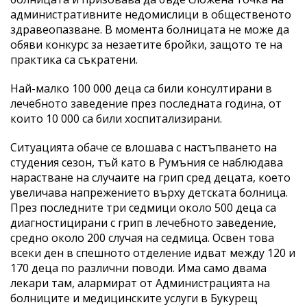
административните недомислици в общественото
здравеопазване. В момента болницата не може да
обяви конкурс за незаетите бройки, защото те на
практика са съкратени.
Най-малко 100 000 деца са били консултирани в
лечебното заведение през последната година, от
които 10 000 са били хоспитализирани.
Ситуацията обаче се влошава с настъпването на
студения сезон, тъй като в Румъния се наблюдава
нарастване на случаите на грип сред децата, което
увеличава напрежението върху детската болница.
През последните три седмици около 500 деца са
диагностицирани с грип в лечебното заведение,
средно около 200 случая на седмица. Освен това
всеки ден в спешното отделение идват между 120 и
170 деца по различни поводи. Има само двама
лекари там, алармират от Администрацията на
болниците и медицинските услуги в Букурещ