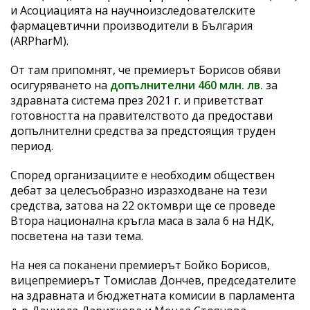
и Асоциацията на научноизследователските
фармацевтични производители в България
(ARPharM).
От там припомнят, че премиерът Борисов обяви
осигуряването на
допълнителни 460 млн. лв.
за
здравната система през 2021 г. и приветстват
готовността на правителството да предостави
допълнителни средства за предстоящия труден
период.
Според организациите е необходим обществен
дебат за целесъобразно изразходване на тези
средства, затова на 22 октомври ще се проведе
Втора национална кръгла маса в зала 6 на НДК,
посветена на тази тема.
На нея са поканени премиерът Бойко Борисов,
вицепремиерът Томислав Дончев, председателите
на здравната и бюджетната комисии в парламента