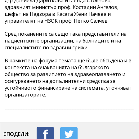
д-р Даниела Дариткова и Менда Стоянова,
здравният министър проф. Костадин Ангелов,
шефът на Надзора в Касата Жени Начева и
управителят на НЗОК проф. Петко Салчев.
Сред поканените са също така представители на
пациентските организации, на болниците и на
специалистите по здравни грижи.
В рамките на форума темата ще бъде обсъдена и в
контекста на очакванията на българското
общество за развитието на здравеопазването и
осигуряването на допълнителни средства за
устойчивото финансиране на системата, уточняват
организаторите.
СПОДЕЛИ: