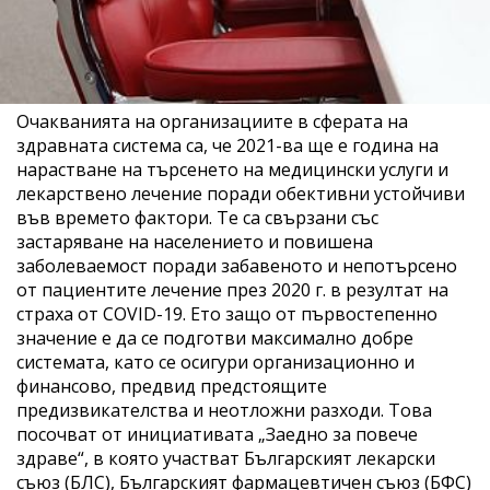
Очакванията на организациите в сферата на
здравната система са, че 2021-ва ще е година на
нарастване на търсенето на медицински услуги и
лекарствено лечение поради обективни устойчиви
във времето фактори. Те са свързани със
застаряване на населението и повишена
заболеваемост поради забавеното и непотърсено
от пациентите лечение през 2020 г. в резултат на
страха от COVID-19. Ето защо от първостепенно
значение е да се подготви максимално добре
системата, като се осигури организационно и
финансово, предвид предстоящите
предизвикателства и неотложни разходи. Това
посочват от инициативата „Заедно за повече
здраве“, в която участват Българският лекарски
съюз (БЛС), Българският фармацевтичен съюз (БФС)