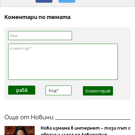
Коментари по темата
pa56
Още от Новини
Нова измама в интернет – този път с
образа и гласа на Ловчанския