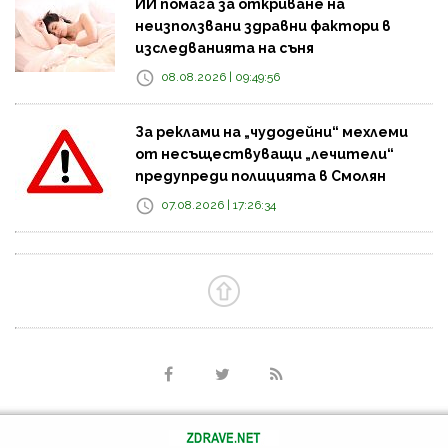
ИИ помага за откриване на
неизползвани здравни фактори в
изследванията на съня
08.08.2026 | 09:49:56
За реклами на „чудодейни“ мехлеми
от несъществуващи „лечители“
предупреди полицията в Смолян
07.08.2026 | 17:26:34