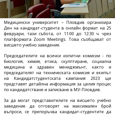
Медицински университет – Пловдив организира
Ден на кандидат-студента в онлайн формат на 25
февруари, тази събота, от 11:00 до 12:30 ч. чрез
платформата Zoom Meetings. Това съобщават от
висшето учебно заведение.
Председателите на всички изпитни комисии - по
биология, химия, етика, скулптиране, социална
медицина и здравен мениджмънт, както и
председателят на техническата комисия и екипът
на Кандидатстудентската кампания 2023 ще
представят детайлна информация за целия процес
по кандидатстване и записване в МУ-Пловдив.
За да могат представителите на висшето учебно
заведение да отговорят на максимален брой
въпроси, се препоръчва кандидат-студентите да