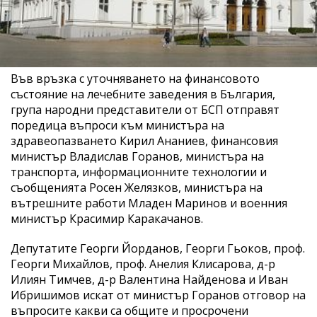
Във връзка с уточняването на финансовото
състояние на лечебните заведения в България,
група народни представители от БСП отправят
поредица въпроси към министъра на
здравеопазването Кирил Ананиев, финансовия
министър Владислав Горанов, министъра на
транспорта, информационните технологии и
съобщенията Росен Желязков, министъра на
вътрешните работи Младен Маринов и военния
министър Красимир Каракачанов.
Депутатите Георги Йорданов, Георги Гьоков, проф.
Георги Михайлов, проф. Анелия Клисарова, д-р
Илиян Тимчев, д-р Валентина Найденова и Иван
Ибришимов искат от министър Горанов отговор на
въпросите какви са общите и просрочени