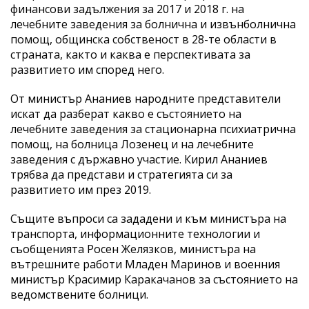
финансови задължения за 2017 и 2018 г. на
лечебните заведения за болнична и извънболнична
помощ, общинска собственост в 28-те области в
страната, както и каква е перспективата за
развитието им според него.
От министър Ананиев народните представители
искат да разберат какво е състоянието на
лечебните заведения за стационарна психиатрична
помощ, на болница Лозенец и на лечебните
заведения с държавно участие. Кирил Ананиев
трябва да представи и стратегията си за
развитието им през 2019.
Същите въпроси са зададени и към министъра на
транспорта, информационните технологии и
съобщенията Росен Желязков, министъра на
вътрешните работи Младен Маринов и военния
министър Красимир Каракачанов за състоянието на
ведомствените болници.