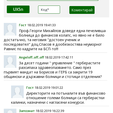
UX5n
Гост
18.02.2019 19:41:33
Проф.Георги Михайлов доведе една печеливша
болница до финансов колапс, но явно не е било
достатъчно, та неговия "достоен ученик и
последовател" доц.Спасов я дообезкостява неуморно!
Равнис по кадрите на БСП-то!!!
Angeloff..off..off
18.02.2019 17:42:11
За десет години " управление " герберастите
разсипаха здравеопазването. Само през
първият мандат на Борисов и ГЕРБ са закрити 19
общински и държавни болници и стотици отделения?
Гост
18.02.2019 19:01:22
Директорите на потъналите във финансово
отношение големи болници са герберастки
калинки, назначени с нагласени конкурси.
Запознат
18.02.2019 16:22:39