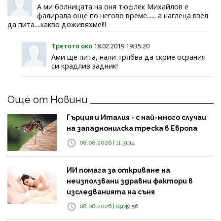
А ми болницата на оня тюфлек Михайлов е
фалирала още по негово време...... а наглеца взел
да пита....какво доживяхме!!!
Третото око
18.02.2019 19:35:20
Ами ще пита, нали трябва да скрие осрания
си крадлив задник!
Още от Новини
Гърция и Италия - с най-много случаи
на западнонилска треска в Европа
08.08.2026 | 11:31:14
ИИ помага за откриване на
неизползвани здравни фактори в
изследванията на съня
08.08.2026 | 09:49:56