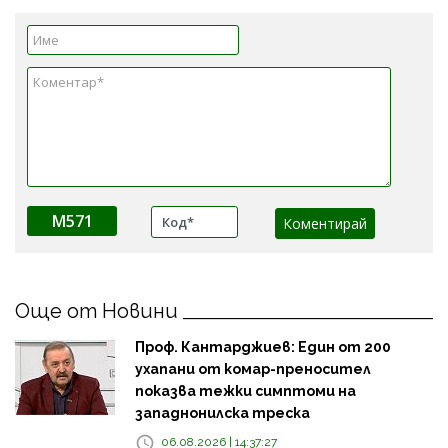
M571
Още от Новини
Проф. Кантарджиев: Един от 200
ухапани от комар-преносител
показва тежки симптоми на
западнонилска треска
06.08.2026 | 14:37:27