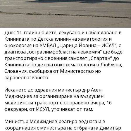
Днес 11-годишно дете, лекувано и наблюдавано в
Клиниката по Детска клинична хематология и
онокология на УМБАЛ „Царица Йоанна – ИСУЛ“, с
диагноза „остра лимфобластна левкемия“ ще бъде
транспортирано с военния самолет „Спартан“ до
Клиниката по детска онкохематология в Любляна,
Словения, съобщиха от Министерство но
здравеопазването.
Искането до здравния министър д-р Асен
Меджидиев за организиране на въздушен
медицински транспорт е отправено вчера, 16
февруари, от ИСУЛ, уточняват от там.
Министър Меджидиев реагира веднага и в
координация с министъра на отбраната Димитър